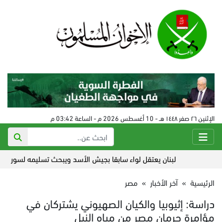
الإثنين ٢٦ صفر ١٤٤٨ هـ - 10 أغسطس 2026 م - الساعة 03:42 م
لبنان يعتقل لواء سابقا بجيش الأسد ويبحث تسليمه لسورية
الرئيسية
»
آخر الأخبار
»
مصر
دراسة: إثيوبيا والكيان الصهيوني يشتركان في
مؤامرة حرمان مصر من مياه النيل