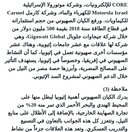
CORE للإلكترونيات، وشركة موتورولا الإسرائيلية
Motorola Israel للكهرباء والماء، وشركة كارمل Carmel
للكيماويات. ورفع الكيان الصهيوني من حجم استثماراته
في قطاع الطاقة سنة 2018 بقيمة 500 مليون دولار من
خلال شركة جيجاوات جلوبال Gigawatt Global، وهي
شركة لها علاقات مع عشر جامعات إثيوبية، وهناك عشر
مؤسسات أخرى صهيونية تعمل في إثيوبيا، كما أن النشاط
الصهيوني في إفريقيا، وخصوصاً في إثيوبيا، يستهدف التأثير
على المصالح المصرية، وأبرزها حصة مصر من النيل من
خلال الدعم الصهيوني لمشروع السد الإثيوبي.
ملاحظة (3)
يدرك الكيان الصهيوني أهمية إثيوبيا ليطل منها على
المحيط الهندي والبحر الأحمر الذي تمر منه 20% من
تجارة الصهاينة الخارجية، بالإضافة إلى الأطلال على منابع
النيل، وتتعزز كل هذه الجوانب بالتعاون في التصنيع
والتدريب العسكري. وتعد هذه العلاقات جزءاً من نشاط