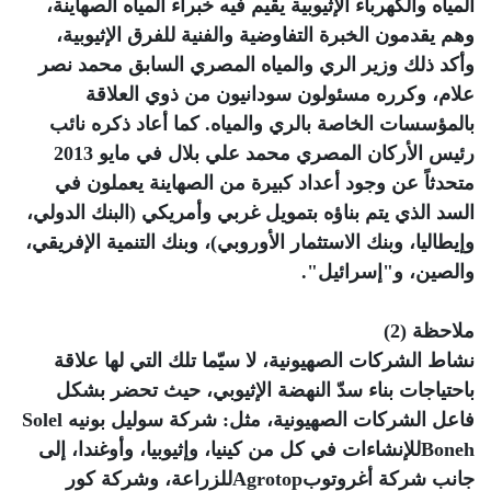
المياه والكهرباء الإثيوبية يقيم فيه خبراء المياه الصهاينة،
وهم يقدمون الخبرة التفاوضية والفنية للفرق الإثيوبية،
وأكد ذلك وزير الري والمياه المصري السابق محمد نصر
علام، وكرره مسئولون سودانيون من ذوي العلاقة
بالمؤسسات الخاصة بالري والمياه. كما أعاد ذكره نائب
رئيس الأركان المصري محمد علي بلال في مايو 2013
متحدثاً عن وجود أعداد كبيرة من الصهاينة يعملون في
السد الذي يتم بناؤه بتمويل غربي وأمريكي (البنك الدولي،
وإيطاليا، وبنك الاستثمار الأوروبي)، وبنك التنمية الإفريقي،
والصين، و"إسرائيل".
ملاحظة (2)
نشاط الشركات الصهيونية، لا سيّما تلك التي لها علاقة
باحتياجات بناء سدّ النهضة الإثيوبي، حيث تحضر بشكل
فاعل الشركات الصهيونية، مثل: شركة سوليل بونيه Solel
Bonehللإنشاءات في كل من كينيا، وإثيوبيا، وأوغندا، إلى
جانب شركة أغروتوبAgrotopللزراعة، وشركة كور