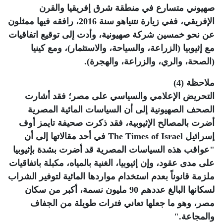
صهيوني متسارع في منطقة شرق إفريقيا والقرن
الإفريقي، ففي زيارة نتنياهو سنة 2016، رافقه فيها ممثلون
عن نحو خمسين شركة صهيونية، وأدت إلى توقيع اتفاقيات
مع إثيوبيا (الزراعة، والسياحة، والاستثمار)، ومع كينيا
(الصحة، والري، والزراعة، والهجرة).
ملاحظة (4)
التحريض الإعلامي والسياسي على مصر؛ فقد أشارت
الصحف الصهيونية إلى أن السياسات المائية المصرية
أضرت بالمصالح الإثيوبية، فقد ذكرت صحيفة تايمز أوف
إسرائيل The Times of Israel في أحد مقالاتها إلى أن
"عواقب هذه السياسات المصرية قد أضرت بشدة بإثيوبيا
على مدى عقود، وإن إثيوبيا، الغنية بالمياه، مكبلة باتفاقيات
ملزمة قانوناً بعدم استخدام مواردها المائية لتوفير الشراب
لسكانها البالغ عددهم 90 مليون نسمة، أكبر من سكان
مصر، وهو ما جعلها تعاني فترات طويلة من الجفاف
والمجاعة."