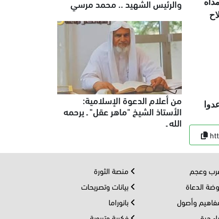
والرئيس الشهيد .. محمد مرسي
داه
اح
من أعلام الدعوة الإسلامية:
عدوا
الأستاذ الشيخ "ماهر عقل" ـ يرحمه
الله ـ
ht
ب وعجم
منصة الثورة
ضة الدعاة
بيانات وتصريحات
اهيم وأصول
بانوراما
اء حرة
فكرية وتربوية