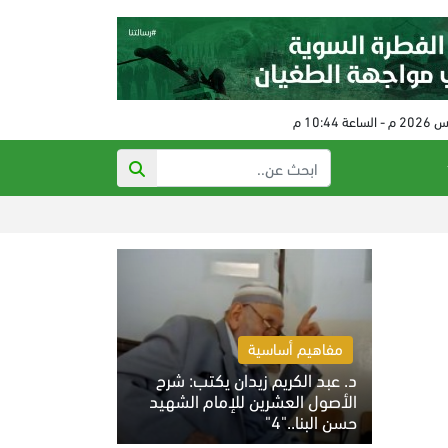
ذي أتلانتك: تهد
مفاهيم أساسية
د. عبد الكريم زيدان يكتب: شرح
الأصول العشرين للإمام الشهيد
حسن البنا.."4"