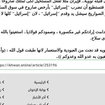
بله نووية.. فإيران مثلاً تفعل المستحيل لكى تمتلك صاروخاً م
 مصر فتستطيع أن تضرب "إسرائيل" بأرخص صاروخ في سوق السل
 الصواريخ سيشل يد وقدم "إسرائيل" ، لان "إسرائيل" كلها لا
ا دامت إرادتكم غير مكسورة ، وصمودكم فولاذيا.. استعينوا بالله
أى سلاح.
نوويه قد نجت من العبودية والاستعمار لانها طبقت قول الله : (وأ
ون به عدو الله وعدوكم ))..
tps://ikhwan.online/article/253196
الرئيسية
عر
بوابة الإخوان
رو
آخر الأخبار
مف
أحــزاب وبرلمان
آر