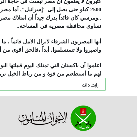
كثيرون لا يعلمون أن مصر ليست في حاجة الى قن
2500 كيلو حتى يصل إلى "إسرائيل", أما
..ومرسي كان قائداً يدرك جيداً أن امتلاك مصر
تساوى محافظة مصريه في المساحة..
أيها المصريون الشرفاء لايزال الامل قائماً ، م
واصبروا ولا تستسلموا، أبداً ،فالحق أقوى من 
اعلموا أن باكستان التي تمتلك اليوم قنبلتها ال
لهم ما أستطعتم من قوة و من رباط الخيل ترهب
رابط دائم