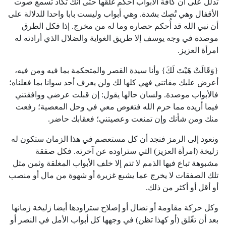
تدلل على أن كافة الأبواب أحكم غلقها حتى أنك تكاد تسمع صوت
الأقفال وهي تُصك بشدة. وهي أبواب وليست بابا واحدا للدلالة على
أن نبي الله قد أُحكم حصاره وما له من مخرج. إذا فكل الطرق
موصدة في وجه يوسف إلا طريق الغواية والضلال الذي أرادته له
امرأة العزيز.
{وَقَالَتْ هَيْتَ لَكَ} وأنا سيدة القصر والمتحكمة بما فيه ومن فيه،
أعرض عليك مفاتني فهي كلها لك ولن يعرف أحد سوانا بما فعلناه؛
فالأبواب موصدة. ولسان حالها يقول: إن قبلت عرضي ووافقتني
فيما أريده مما حرم الله فتغوص معي في وحل المعصية؛ رفعت
منك ومن شأنك وإن تمنعت وعصيتني؛ فعقابك حاضر.
ونعود إلى الرمز فنجد أن كل مستعصم في هذا الزمان ستكون له
زليخة (امرأة العزيز) التي ستراوده عن آخرته. فكل صفقة
مشبوهة تباع فيها الذمم لا تتم إلا خلف الأبواب المغلقة وثمن مثل
تلك الصفقات لا يخرج عما يشبع غزيرة أو شهوة من مال أو منصب
أو أقل أو أكثر من ذلك.
وكل حركة مقاومة أو نضال أو إصلاح ستراودها أيضا زليخة زمانها
بعد أن تغّلق (أو كهذا تظن) في وجهها كل أبواب الأمل في النصر أو