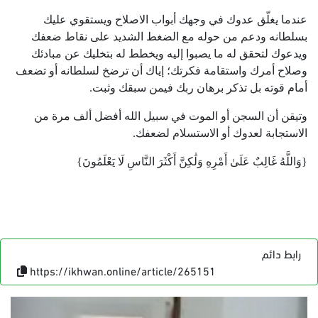
عندما يغلّق عدوك في وجهك أبواب الاصلاح ويستقوي عليك
بسلطانه ودعم من حوله مع الضغط الشديد على نقاط ضعفك
ويدعوك لتحقق له ما يصبوا إليه ويخطط له بتخليك عن مبادئك
وصلاح أمرك واستقامة فكرتك؛ إياك أن ترضخ لسلطانه أو تضعف
أمام قوته بل تذكر برهان ربك فيمن سبقك وثبت
.
وتيقن أن السجن أو الموت في سبيل الله أفضل ألف مرة من
الاستجابة لعدوك أو الاستسلام لضعفك.
{وَاللَّهُ غَالِبٌ عَلَىٰ أَمْرِهِ وَلَٰكِنَّ أَكْثَرَ النَّاسِ لَا يَعْلَمُونَ}
رابط دائم
https://ikhwan.online/article/265151