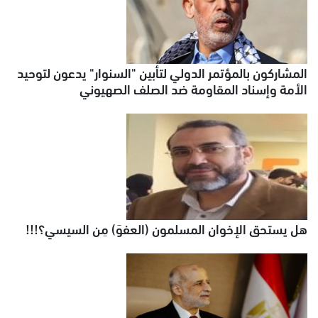
المشاركون بالمؤتمر الدولي لتأبين "السنوار" يدعون لتوحيد
الأمة وإسناد المقاومة ضد الصلف الصهيوني
هل يستحق الإخوان المسلمون (العفوَ) مِن السيسي؟!!!