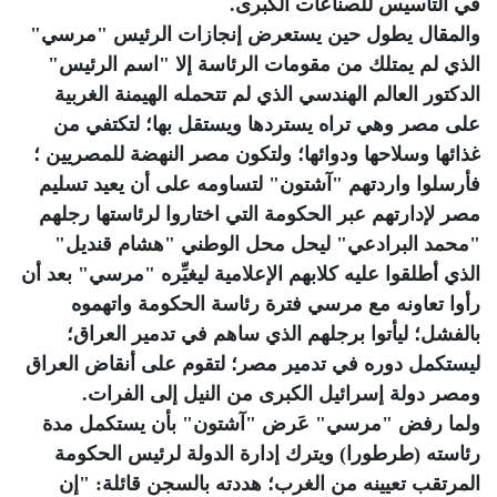
في التأسيس للصناعات الكبرى.
والمقال يطول حين يستعرض إنجازات الرئيس "مرسي"
الذي لم يمتلك من مقومات الرئاسة إلا "اسم الرئيس"
الدكتور العالم الهندسي الذي لم تتحمله الهيمنة الغربية
على مصر وهي تراه يستردها ويستقل بها؛ لتكتفي من
غذائها وسلاحها ودوائها؛ ولتكون مصر النهضة للمصريين ؛
فأرسلوا واردتهم "آشتون" لتساومه على أن يعيد تسليم
مصر لإدارتهم عبر الحكومة التي اختاروا لرئاستها رجلهم
"محمد البرادعي" ليحل محل الوطني "هشام قنديل"
الذي أطلقوا عليه كلابهم الإعلامية ليغيِّره "مرسي" بعد أن
رأوا تعاونه مع مرسي فترة رئاسة الحكومة واتهموه
بالفشل؛ ليأتوا برجلهم الذي ساهم في تدمير العراق؛
ليستكمل دوره في تدمير مصر؛ لتقوم على أنقاض العراق
ومصر دولة إسرائيل الكبرى من النيل إلى الفرات.
ولما رفض "مرسي" عَرض "آشتون" بأن يستكمل مدة
رئاسته (طرطورا) ويترك إدارة الدولة لرئيس الحكومة
المرتقب تعيينه من الغرب؛ هددته بالسجن قائلة: "إن