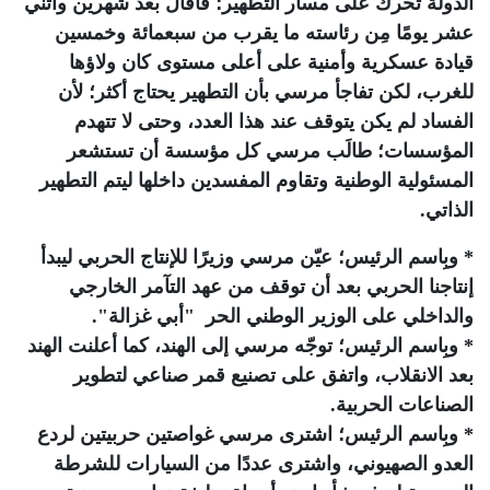
الدولة تحرك على مسار التطهير؛ فأقال بعد شهرين واثني
عشر يومًا مِن رئاسته ما يقرب من سبعمائة وخمسين
قيادة عسكرية وأمنية على أعلى مستوى كان ولاؤها
للغرب، لكن تفاجأ مرسي بأن التطهير يحتاج أكثر؛ لأن
الفساد لم يكن يتوقف عند هذا العدد، وحتى لا تتهدم
المؤسسات؛ طالَب مرسي كل مؤسسة أن تستشعر
المسئولية الوطنية وتقاوم المفسدين داخلها ليتم التطهير
الذاتي.
* وبِاسم الرئيس؛ عيّن مرسي وزيرًا للإنتاج الحربي ليبدأ
إنتاجنا الحربي بعد أن توقف من عهد التآمر الخارجي
والداخلي على الوزير الوطني الحر "أبي غزالة".
* وبِاسم الرئيس؛ توجّه مرسي إلى الهند، كما أعلنت الهند
بعد الانقلاب، واتفق على تصنيع قمر صناعي لتطوير
الصناعات الحربية.
* وبِاسم الرئيس؛ اشترى مرسي غواصتين حربيتين لردع
العدو الصهيوني، واشترى عددًا من السيارات للشرطة