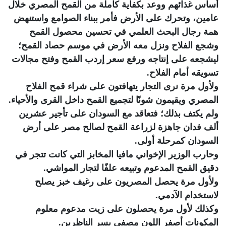
أساس غذائهم ووعد بكفاية كاملة من القمح المصري خلال
عامين، وتحرك على الأرض فأمر ببناء الصوامع واستنهض
همة رجال البحث العلمي في تحسين محصول القمح
وشجع الفلاح ونزل معه الأرض في موسم حصاد القمح؛
ليشجعه على إنتاجه ورفع سعر إردب القمح وفتح مجالات
تسويقه أمام الفلاح.
ولأول مرة نرى التجار يتهافتون على شراء قمح الفلاح
المصري ويقيمون شونًا لتجميع القمح داخل القرى والأحياء.
ولم يكتف بذلك؛ فتعاقد مع السودان على تأجير عشرين
ألف فدان جاهزة لزراعة القمح لصالح مصر على أرض
السودان كمرحلة أولى.
وحارب الوزير الإخواني مافيا المخابز التي كانت تتجر في
دقيق القمح المدعوم وتبيعه علفًا لتجار المواشي.
ولأول مرة يحصل المصريون على رغيف خبز يصلح
لاستخدام الآدمي.
وكذلك لأول مرة يحصلون على زيت مدعوم معلوم
المكونات أصفر اللون مصفى يسر الناظرين.