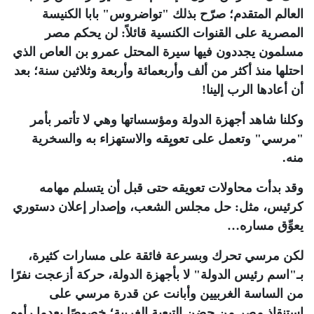
العالم المتقدم؛ صرّح بذلك "تواضروس" بابا الكنيسة
المصرية على القنوات الكنسية قائلاً: لن يحكم مصر
مسلمون يجددون فيها سيرة المحتل عمرو بن العاص الذي
احتلها منذ أكثر من ألف وأربعمائة وأربعة وثلاثين سنة؛ بعد
أن أعادها الرب إلينا!
وكلنا شاهد أجهزة الدولة ومؤسساتها وهي لا تأتمر بأمر
"مرسي" وتعمل على تعويِقه والاستهزاء به والسخرية
منه.
وقد بدأت محاولات تعويقه حتى قبل أن يتسلم مهامه
كرئيس، مثل: حل مجلس الشعب، وإصدار إعلان دستوري
يعوِّق مساره…
لكن مرسي تحرك وبسرعة فائقة على مسارات كثيرة،
بـ"اسم رئيس الدولة" لا بأجهزة الدولة، حركة أزعجت نفرًا
من الساسة الغربيين وأبانت عن قدرة مرسي على
استنقاذ مصر من حضن التبعية الغربية؛ خصوصًا بعدما رأوه