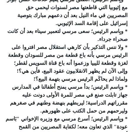
مع إثيوبيا التي قاطعتها مصر لسنوات ليحمي حق
المصريين في ماء النيل بعد أن دعمهم مبارك بتوصية
إسرائيل على إقامة السد الإثيوبي.
* وبِاسم الرئيس؛ سعى مرسي لتعمير سيناء بعد أن كانت
صحراء جرداء.
* ولا ننس التذكير بأن كارهي استقلال مصر افتروا على
الرئيس مرسي بأنه باع قطعة من مصر للسودان وقطعة
لغزة وقطعة لليبيا وزعموا أنه باع قناة السويس لقطر؛
وإلى الآن لم يظهر الانقلابيون عقود البيع، فأين هي؟!
ولماذا لم يحاكَم الرئيس مرسي بتهمة البيع؟!
* وبِاسم الرئيس؛ بدأ مرسي يمنح أطفالنا في المدارس
جهاز تابلت صنع في مصر للمرة الأولى دونت عليه
مقرراتهم الدراسية؛ ليربطهم بنهضة وطنهم في صغرهم
وليرحمهم من حمل الكتب على ظهورهم.
* وبِاسم الرئيس؛ أسرع مرسي مع وزيره الإخواني "بَاسم
عودة" الذي تعاون معه؛ لكفاية المصريين من القمح