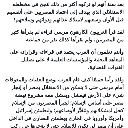
بعد سنة أنهم لو تركوه أكثر من ذلك لنجح في مخططه
الاستقلالي الذي يهدف إلى اعتماد المصريين على أنفسهم
قبل الأوان وسعيهم لامتلاك غذائهم ودوائهم وسلاحهم!
لقد قرأ الغربيون الكارهون مرسي قراءة لم يقرأها كثير
من المصريين، ولم يقرأها كذلك نفر من جماعته.
وأنتم تعلمون أن الغرب يعتمد في قراءاته وقراراته على
المعاهد البحثية والمؤسسات العلمية لا على تضليل
القنوات الفضائية.
ولقد رأينا جميعًا كيف قام الغرب بوضع العقبات والمعوقات
أمام مرسي حتى لا يتمكن من الاستقلال بمصر أو إنجاز
شيء على الأرض فيفشل ويفشل معه مشروع نهضة
مصر على أساس الإسلام؛ ليتبرأ المصريون من الإسلام
كحل لمشكلاتهم ومُغَيِّر لأوضاعهم؛ ولتطمئن إسرائيل
وأمريكا وأوروبا في الخارج ويطمئن النصارى في الداخل
على أن مصر لن تكون للإسلام حتى لا يؤخرها عن ركب