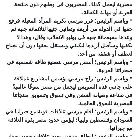
مصرية ليعمل كذلك المصريون في وطنهم دون مشقة
الغربة أو مهانة الكفالة.
* وبِاسم الرئيس؛ قرر مرسي تكريم المرأة المعيلة فرفع
حقها في الدولة من أربعة وثمانين جنيها لثلاثمائة جنيه ثم
وعدها بسبعمائة جنيه في يوليو الانقلاب وقال: وهذا لا
يكفيها وسأظل أزيدها لتكتفي وتستقل بحقها دون أن تحتاج
لعطف أو شفقة من أحد.
* وبِاسم الرئيس؛ أسس مرسي لتصنيع طاقة شمسية في
صحرائنا الغربية.
* وبِاسم الرئيس؛ راح مرسي يؤسس لمشاريع عملاقة
على جانبي قناة السويس ليجعل من مصر سوقًا عالميةً
في صناعة وصيانة السفن وفي تسوق وتسويق منتجاتنا
المصرية للسوق العالمية.
* وبِاسم الرئيس؛ أقام مرسي علاقات قوية مع جيراننا في
السودان وفلسطين وليبيا؛ ليؤمن حدود مصر بقوة العلاقة
مع جيرانها.
* وبِاسم الرئيس؛ انطلق مرسي يقيم علاقات حسن جوار