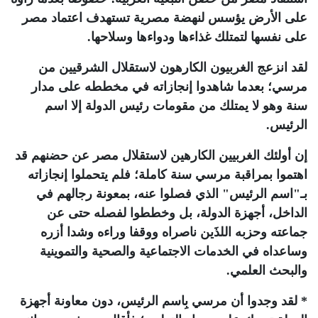
على الأرض يؤسس لنهضة مصرية تستهدف اعتماد مصر
على نفسها لتمتلك غذاءها ودواءها وسلاحها.
لقد انزعج الغربيون الكارهون لاستقلال الشرقيين من
مرسي؛ بعدما شاهدوا إنجازاته في مخططه على مدار
سنة وهو لا يمتلك من مقومات رئيس الدولة إلا اسم
الرئيس.
إن أولئك الغربيين الكارهين لاستقلال مصر عن حضنهم قد
اهتموا بمراقبة مرسي سنة كاملة؛ فلم يتحملوا إنجازاته
بـ"اسم الرئيس" الذي فصلوا عنه، بمعونة رجالهم في
الداخل، أجهزة الدولة، بل وخططوا لفصله حتى عن
جماعته وحزبه اللذَين ناصراه ووقفا وراءه وشدا أزره
وساعداه في الخدمات الاجتماعية والصحية والتموينية
والبحث العلمي.
* لقد وجدوا أن مرسي بِاسم الرئيس، دون معاونة أجهزة