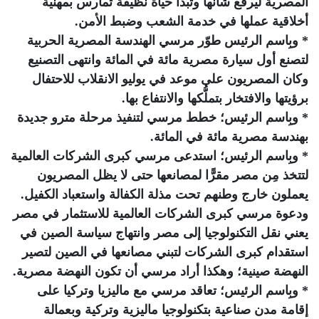
المصرية ليرفع شأنها وتبدأ حياة نظيفة تمارس بمهنية
أخلاقية عملها في خدمة الشعب وضبط الأمن.
* وبِاسم الرئيس طوّر مرسي الهندسة المصرية الحربية
لتصنع أول سيارة مصرية مائة في المائة وانتهى التصنيع
وكان المصريون على موعد في يوليو الانقلاب للاحتفال
برؤيتها والافتخار بتملُّكها والانتفاع بها.
* وبِاسم الرئيس؛ خطط مرسي لتنفيذ مرحلة مترو جديدة
بهندسة مصرية مائة في المائة.
* وبِاسم الرئيس؛ استدعى مرسي كبرى الشركات العالمية
لتتخذ مِن مصر مقرًّا لمصانعها حتى لا يظل المصريون
يعملون خارج وطنهم تحت مذلة الكفالة واستعباد الكفيل.
ودعوة مرسي كبرى الشركات العالمية للاستثمار في مصر
يعني نقل التكنولوجيا إلى مصر وانتهاج سياسة الصين في
استقدام كبرى الشركات لتبني مصانعها في الصين لتصير
النهضة صينية؛ وهكذا أراد مرسي أن تكون النهضة مصرية.
* وبِاسم الرئيس؛ تعاقد مرسي مع ماليزيا وتركيا على
إقامة مدن صناعية بتكنولوجيا ماليزية وتركية وبعمالة