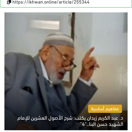
https://ikhwan.online/article/255344
مفاهيم أساسية
د. عبد الكريم زيدان يكتب: شرح الأصول العشرين للإمام
الشهيد حسن البنا.."4"