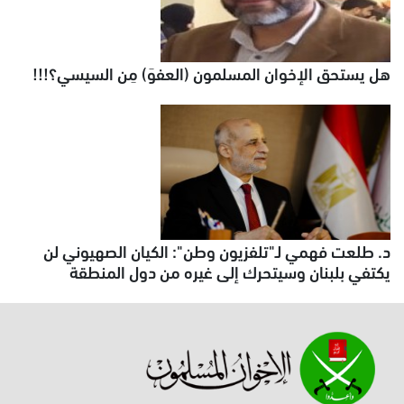
هل يستحق الإخوان المسلمون (العفوَ) مِن السيسي؟!!!
د. طلعت فهمي لـ"تلفزيون وطن": الكيان الصهيوني لن
يكتفي بلبنان وسيتحرك إلى غيره من دول المنطقة