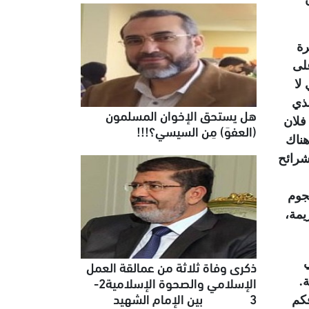
رة
على
لا
لذي
هل يستحق الإخوان المسلمون
فلان
(العفوَ) مِن السيسي؟!!!
هناك
شرائح
جوم
يمة،
ي
ذكرى وفاة ثلاثة من عمالقة العمل
الإسلامي والصحوة الإسلامية2-
.
3 بين الإمام الشهيد
فكم