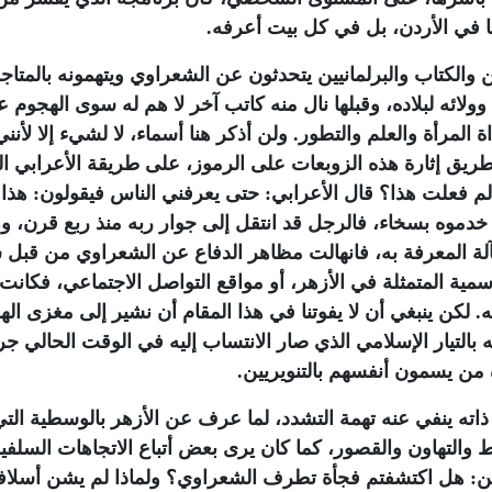
نا في الأردن، بل في كل بيت أعرفه
.
ين والكتاب والبرلمانيين يتحدثون عن الشعراوي ويتهمونه بالمتاج
ه وولائه لبلاده، وقبلها نال منه كاتب آخر لا هم له سوى الهجوم 
المرأة والعلم والتطور. ولن أذكر هنا أسماء، لا لشيء إلا لأنني 
يق إثارة هذه الزوبعات على الرموز، على طريقة الأعرابي ا
 لم فعلت هذا؟ قال الأعرابي: حتى يعرفني الناس فيقولون: هذا 
دموه بسخاء، فالرجل قد انتقل إلى جوار ربه منذ ربع قرن، و
آلة المعرفة به، فانهالت مظاهر الدفاع عن الشعراوي من قبل 
ية المتمثلة في الأزهر، أو مواقع التواصل الاجتماعي، فكانت
 لكن ينبغي أن لا يفوتنا في هذا المقام أن نشير إلى مغزى اله
بالتيار الإسلامي الذي صار الانتساب إليه في الوقت الحالي جر
 من يسمون أنفسهم بالتنويريين
.
اته ينفي عنه تهمة التشدد، لما عرف عن الأزهر بالوسطية الت
التهاون والقصور، كما كان يرى بعض أتباع الاتجاهات السلفية
يين: هل اكتشفتم فجأة تطرف الشعراوي؟ ولماذا لم يشن أسلا