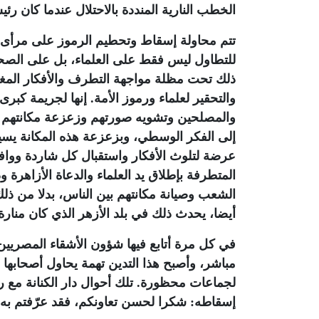
الخطب النارية المنددة بالاحتلال عندما كان رئيسا ل
تتم محاولة إسقاط وتحطيم الرموز على مرأى وم
للتطاول ليس فقط على العلماء، بل على الصحاب
ذلك تحت مظلة مواجهة التطرف والأفكار المغذي
والتحقير لعلماء ورموز الأمة. إنها لجريمة كبر
والمصلحين وتشويه صورتهم وزعزعة مكانتهم 
إلى الفكر الوسطي، وبزعزعة هذه المكانة يسير
عرضة لتلوث الأفكار واستقبال كل شاردة ووافد
المتطرفة بإطلاق يد العلماء والدعاة الأزاهرة
الشعب وصيانة مكانتهم بين الناس، بدلا من ذلك 
أيضا، يحدث ذلك في بلد الأزهر الذي كان منارة
في كل مرة أتابع فيها شؤون الأشقاء المصري
مباشر، وأصبح هذا التدين تهمة يحاول أصحابها الت
لجماعات محظورة. تلك أحوال دار الكنانة مع ر
إسقاطه: شكرا لحسن تعاونكم، فقد عرّفتم به ا