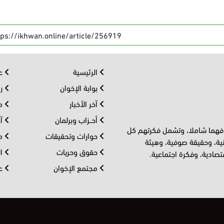
tps://ikhwan.online/article/256919
الرئيسية
عر
بوابة الإخوان
رو
آخر الأخبار
مف
أحــزاب وبرلمان
آر
 فهما شاملا، وتشمل فكرتهم كل
حوارات وتحقيقات
مل
ية، وحقيقة صوفية، وهيئة
حقوق وحريات
ال
تصادية، وفكرة اجتماعية.
مجتمع الإخوان
عا