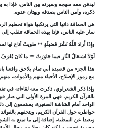
ليدفن معه منهجه وسيرته بين الناس، فإذا به بهذ
ذكره، وآمن الناس بصدقه وبهتان عدوه
.
هي الحماقة ذاتها التي يرتكبها هواة تحطيم ا
سار عليه الناس، فإذا بهذه الحماقة تنقلب إل
وإِذَا أَرادَ اللَّهُ نَشْرَ فَضيلَةٍ ** طويتْ أتاحَ لها 
لَوْلاَ اشتعَالُ النَّارِ فيما جَاوَرَتْ ** ما كَانَ يُعْرَ
هذا الجزء من قصيدة أبي تمام يلاحق واقعنا باس
مع رموز الإصلاح، الأحياء منهم والأموات، منه
وإذا ذكر الشعراوي، ذكرت معه لقاءاته في تفسي
بالقرآن الكريم، فهي المرة الأولى التي صار ف
الواحد أمام الشاشة الصغيرة، يستمعون إلى ذل
خواطره حول القرآن الكريم، ويتحفهم بالفوائد 
وبعيدا عن النمطية، إضافة إلى ما تمتع به الش
مصرية فحسب، لكنه كان رجلا من رجال الأمة