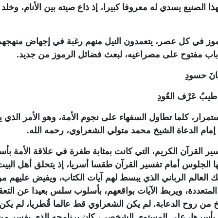
ا الصنيع يسدي له معروفا كبيرا، إذ ذاع صيته بين الأنام، وخلد ب
لرموز في كل عصر، يتعمدون النيل منهم رغبة في إجهاض منهجهم
ى باب مفتوح على مصراعيه، لبعث فضائل الرموز من جديد
.
لسانَ حسودِ
فُ طيبُ عَرْف العُودِ
تمرار، كلما تطاول السفهاء على نجوم الأمة، وهو الأمر الذي ي
م إمام الدعاة الشيخ محمد متولي الشعراوي، رحمه الله
.
ر القرآن الكريم، التي كانت بمثابة طفرة في علاقة الأمة بأس
يها الجلوس أمام تفسير القرآن طقسا أسريا، إذ يتحلق أهل البيت
ك العالم الرباني الذي يبسط لهم آيات الكتاب، ويفيض عليهم م
المتعددة، ويربط الآيات بواقعهم، بأسلوب سلس بعيدا عن التعقي
يخ من روح الدعابة. لم يكن الشعراوي قط عالما قُطريا، لم يكن
 بأسرها، على المستوى الشخصي، كان برنامجه الذي يفسر من