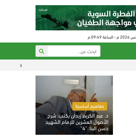
ذي أتلانتك: تهديدات ترا
مفاهيم أساسية
د. عبد الكريم زيدان يكتب: شرح
الأصول العشرين للإمام الشهيد
حسن البنا.."4"