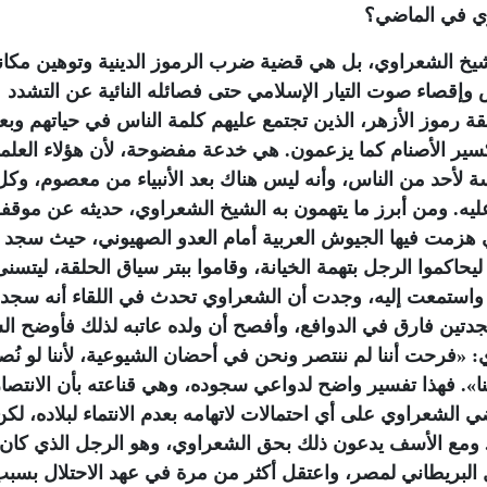
وي في الماضي؟
يخ الشعراوي، بل هي قضية ضرب الرموز الدينية وتوهين مكان
وإقصاء صوت التيار الإسلامي حتى فصائله النائية عن التشدد
قة رموز الأزهر، الذين تجتمع عليهم كلمة الناس في حياتهم وبع
ير الأصنام كما يزعمون. هي خدعة مفضوحة، لأن هؤلاء العلما
سة لأحد من الناس، وأنه ليس هناك بعد الأنبياء من معصوم، وكل
عليه. ومن أبرز ما يتهمون به الشيخ الشعراوي، حديثه عن موقف
رّح به لدى سماعه عن نكسة 1967 التي هزمت فيها الجيوش العربية أمام العدو الصهيوني، حيث سجد
يحاكموا الرجل بتهمة الخيانة، وقاموا ببتر سياق الحلقة، ليتسنى
 واستمعت إليه، وجدت أن الشعراوي تحدث في اللقاء أنه سجد 
جدتين فارق في الدوافع، وأفصح أن ولده عاتبه لذلك فأوضح ال
ي: «فرحت أننا لم ننتصر ونحن في أحضان الشيوعية، لأننا لو نُصر
نا». فهذا تفسير واضح لدواعي سجوده، وهي قناعته بأن الانتصا
الشعراوي على أي احتمالات لاتهامه بعدم الانتماء لبلاده، لكن
. ومع الأسف يدعون ذلك بحق الشعراوي، وهو الرجل الذي كان
 البريطاني لمصر، واعتقل أكثر من مرة في عهد الاحتلال بسبب 