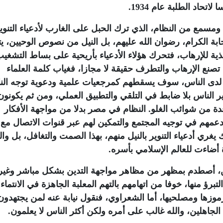
اتحاد الطلبة عام 1934
.
سمع من النظام، الذي ترك الحبل على الغارب لأدعياء التنوي
ة الكرام، رضوان الله عليهم، بل النيل من نصوص الوحيين، ي
ة للإرهاب، فتحرك هؤلاء الأدعياء بأريحية على بساط التشغي
ى تصنع الإرهاب والتطرف حقيقة لا مجازا، فغياب كلمة العلماء
لدى الناس، سوف يسقطهم كمرجعيات علمية ودعوية توجه ال
 الناس بلا ضابط في التلقي والتطبيق العملي، ومن ثم يكونون
ة من شوائب الغلو. النظام في مصر بدلا من مواجهة الأفكار
 ودعمهم في توجيه المجتمع والتمكين لهم عبر قنوات الاتصال مع
يغري أدعياء التنوير بالنيل منهم، بهذا الصمت والتغافل، بل وا
 أضاءت للعالم الإسلامي بأسره
.
ين، أصطدم بمظهر من مظاهر مواجهة التدين بشكل مباشر وغير
برؤ منها، خوفا من اتهامهم بالتهم المعلبة الجاهزة في الانتماء
موزها ومصلحيها، أما الشعراوي، فنقول نيابة عنه لمن يجتهدو
لجاهلين، والله غالب على أمره ولكن أكثر الناس لا يعلمون
.