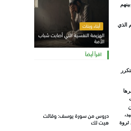
ينهم
 الذي
أبناء وبنات
الهزيمة النفسية التي أصابت شباب
الأمة
الخميس 6 أغسطس 2026 11:12 ص
اقرأ أيضاً
تكرر
رها
ن
دروس من سورة يوسف: وقالت
د،
هيت لك
 ثروة