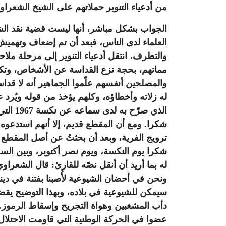
من أدعياء التنوير حملاتهم على الشيخ الشعرا
الجواب بشكل مباشر، أنها ليست قضية نقد الش
العلماء لدى الناس، فبعد أن تم إضعاف وتهميش 
والتطرف، انتقل أدعياء التنوير إلى مرحلة ملاح
مماتهم، بحجة نزع القداسة عن الأشخاص، وتكس
والمصلحين أنفسهم علّموا الجماهير أنه لا قدا
له زلاته وأخطاؤه، وكلهم يؤخذ من قوله ويُرد 
الذي ص
شكرا. ومع أن المقطع قديم، إلا أنهم استدعوه ل
ترويج الفرية، وبعد أن بحثتُ عن أصل المقطع
شكرا يوم النكسة، ويوم نصر أكتوبر، وبين الس
له بما أريد أن أنقل نصّه للقارئ: قال الشعراو
ونحن في أحضان الشيوعية لأُصبنا بفتنة في دين
سيمكن للشيوعية في بلاده، وبهذا التوضيح يقضي 
دأب المشغبين وهواة التجريح وإسقاط الرموز
عضوا في الحركة الوطنية التي قاومت الاحتلال