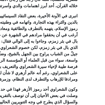
خلاله القرآن، أحد أبرز اهتمامات والدي وأسرت
انبرى في الآونة الأخيرة، بعض النقاد السينمائي
بالدين والثراء بهذه التجارة، واتهامه في وطنيت
رموز الإسلام، يتهمه بالتطرف والطائفية ومعاداة 
أرغب في أن يحققوا مرادهم في الشهرة عن طر
بال في بئر زمزم، وجاءوا به إلى الوالي فقال:
الذي بال في بئر زمزم، لكن خصوم الشعراوي خ
جيلٌ من الشباب يراوح بين الجهل بالشيخ، وض
واسعة، سواء من قبل العلماء أو المؤسسة الرسم
فرصة طيبة لإحياء سيرة الشعراوي والتعريف به.
على الشعراوي، رغم أنه عالم أزهري لا شأن له 
ومرادفا للإرهاب والتطرف لدى النظام، وزمرة
وكون الشعراوي أحد رموز الأزهر فهذا في حد ذ
وصلت في بعض الأحيان إلى أن توصف بالتفريط و
والسؤال الذي يطرح في وجه التنويريين الحال