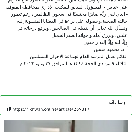
علي عباس - المسؤول السابق للمكتب الإداري بمحافظة المنوفية
- الذي لقي ربَّه صابرًا محتسبًا في سجون الظالمين، رغم تدهور
حالته الصحية،وحصوله على براءة في القضايا المنسوبة إليه.
ونسأل الله تعالى أن يتقبله في الصالحين، ويرفع درجاته في
عليين، ويرزق أهله وإخوانه الصبر الجميل.
وإنَّا لله وإنَّا إليه راجعون
أ. د. محمود حسين
القائم بعمل المرشد العام لجماعة الإخوان المسلمين
الثلاثاء ٩ من ذي الحجة ١٤٤٤ هـ الموافق ٢٧ يونيو ٢٠٢٣ م
رابط دائم
https://ikhwan.online/article/259017