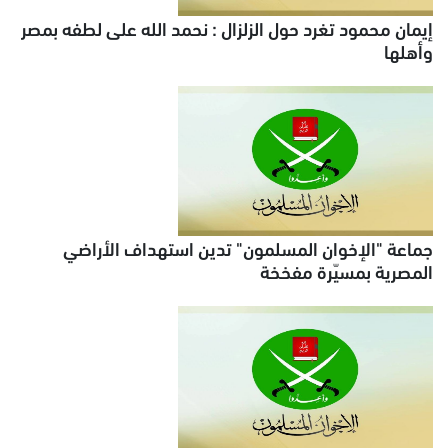
إيمان محمود تغرد حول الزلزال : نحمد الله على لطفه بمصر
وأهلها
جماعة "الإخوان المسلمون" تدين استهداف الأراضي
المصرية بمسيّرة مفخخة