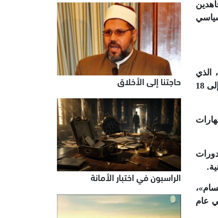
اهدين
سياسي
 الذي
حاجتنا إلى الأخلاق
يعد من أقدم وأوسع برامج «حماس» التربوية، إذ بدأ في عام 1992م، ويستهدف الأطفال والشباب من سن 7 إلى 18
هارات
دورات
ة.
الراسبون في اختبار الأمانة
سام»،
ي عام