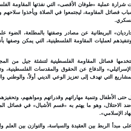
نت شرارة عملية «طوفان الأقصى» التي نفذتها المقاومة الفلس
ت إلى شباب فصائل المقاومة، ليجتمعوا في الصلاة ويأخذوا سلاحهم و
عسكري.
ارديان» البريطانية عن مصادر وصفتها بالمطلعة، الضوء عل
وتنفيذهم لعمليات المقاومة الفلسطينية، التي يمكن وصفها بأن
تستخدمها فصائل المقاومة الفلسطينية لتنشئة جيل من المج
«الإسرائيلي» والدفاع عن الحقوق والمقدسات الفلسطينية، و
اريع التي تهدف إلى تعزيز الوعي الديني أولاً، والوطني وال
 حتى الأطفال وتنمية مهاراتهم وقدراتهم ومواهبهم، وتحفيزه
 ضد الاحتلال، وهو ما يهتم به «قسم الأشبال» في فصائل الم
د الإسلامي».
 مبدأ الربط بين العقيدة والسياسة، والتوازن بين العلم وال