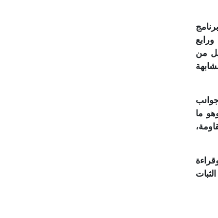
رنامج
ورابع
يل من
شابهة
جوانب
هو ما
اومة،
قراءة
لثبات