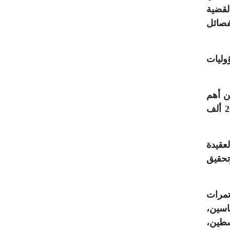
لقضية
فصائل
وليات
ن أهم
وأقدم برامج الحركة، إذ بدأ في عام 1988م، ويستهدف جميع الفئات العمرية والاجتماعية، ويضم حوالي 200 ألف
عقيدة
تحقيق
تمرات
اسين،
سطين،