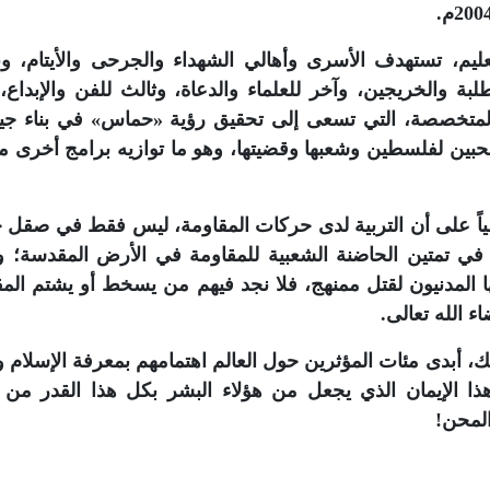
ليم، تستهدف الأسرى وأهالي الشهداء والجرحى والأيتام، وب
بة والخريجين، وآخر للعلماء والدعاة، وثالث للفن والإبداع، 
مج المتخصصة، التي تسعى إلى تحقيق رؤية «حماس» في بناء ج
لمحبين لفلسطين وشعبها وقضيتها، وهو ما توازيه برامج أخرى م
ياً على أن التربية لدى حركات المقاومة، ليس فقط في صقل 
ل في تمتين الحاضنة الشعبية للمقاومة في الأرض المقدسة؛ و
 المدنيون لقتل ممنهج، فلا نجد فيهم من يسخط أو يشتم المق
 الله تعالى.
لك، أبدى مئات المؤثرين حول العالم اهتمامهم بمعرفة الإسلام و
هذا الإيمان الذي يجعل من هؤلاء البشر بكل هذا القدر من ا
لمحن!