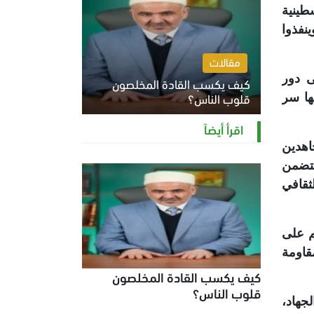
طينية
ينفذوا
مقالات
ى دور
كيف يكسب القادة المخلصون
قلوب الناس؟
ها سر
الثلاثاء 4 أغسطس 2026 12:27 م
اقرأ أيضاً
اهدين
تتضمن
ثقافي
م على
قاومة
كيف يكسب القادة المخلصون
قلوب الناس؟
جهاد،