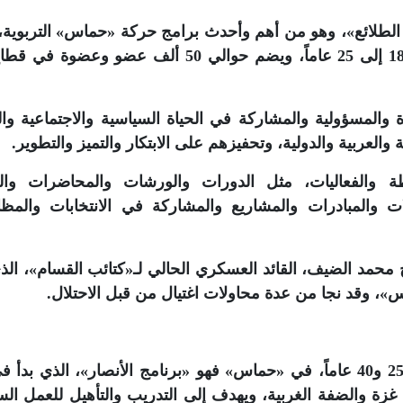
الطلائع»، وهو من أهم وأحدث برامج حركة «حماس» التربوية، إ
في عام 2013م، ويستهدف الشباب من سن 18 إلى 25 عاماً، ويضم حوالي 50 ألف عضو و
 والمسؤولية والمشاركة في الحياة السياسية والاجتماعية والث
ة والعربية والدولية، وتحفيزهم على الابتكار والتميز والتطوير.
 والفعاليات، مثل الدورات والورشات والمحاضرات والن
ت والمبادرات والمشاريع والمشاركة في الانتخابات والمظ
ج محمد الضيف، القائد العسكري الحالي لـ«كتائب القسام»، الذ
، وقد نجا من عدة محاولات اغتيال من قبل الاحتلال.
أما البرنامج الذي يستهدف الفئة العمرية بين 25 و40 عاماً، في «حماس» فهو «برنامج الأنصار»، الذي 
 عضو في قطاع غزة والضفة الغربية، ويهدف إلى التدريب والتأهيل للعمل ا