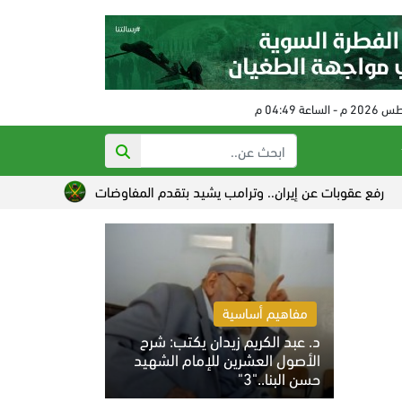
عن إيران.. وترامب يشيد بتقدم المفاوضات
سورية تحقق الاكتفاء الذاتي من ا
مفاهيم أساسية
د. عبد الكريم زيدان يكتب: شرح
الأصول العشرين للإمام الشهيد
حسن البنا.."3"