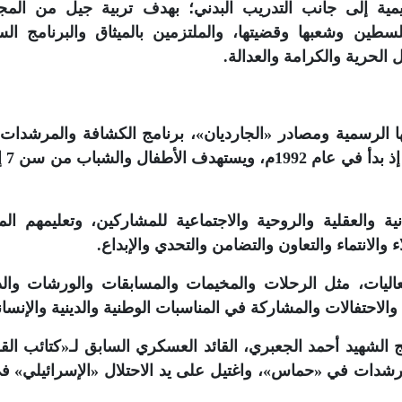
القيمية إلى جانب التدريب البدني؛ بهدف تربية جيل من المج
لسطين وشعبها وقضيتها، والملتزمين بالميثاق والبرنامج ال
الحرية والكرامة والعدالة.
ها الرسمية ومصادر «الجارديان»، برنامج الكشافة والمرشدات،
ية والعقلية والروحية والاجتماعية للمشاركين، وتعليمهم الم
ء والانتماء والتعاون والتضامن والتحدي والإبداع.
ليات، مثل الرحلات والمخيمات والمسابقات والورشات وال
احتفالات والمشاركة في المناسبات الوطنية والدينية والإنساني
ج الشهيد أحمد الجعبري، القائد العسكري السابق لـ«كتائب الق
رشدات في «حماس»، واغتيل على يد الاحتلال «الإسرائيلي» ف