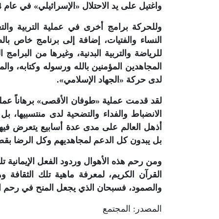
واغتيل على يد الاحتلال «الإسرائيلي» في عام 2004م.
وللحركة برامج أخرى في عملية التربية والتع
النساء والفتيات، إضافة إلى برنامج خاص بالطل
للرياضة والتربية البدنية، وغيرها من البرا
المجاهدين المؤمنين بالله ورسوله وكتابه، وا
لدى حركة «الجهاد الإسلامي».
لقد قدمت عملية «طوفان الأقصى» برهاناً عمل
الانضباط والفداء والتضحية لدى منتسبيها، ب
أذهل العالم على مدى عدة أسابيع يتعرض فيها
بل يبدون كل الدعم لمجاهديهم وكل الرضا بقضاء
ومن رحم هذه الأهوال وردود الفعل الإيمانية ت
القرآن الكريم، لمعرفة ماهية تلك الثقافة و
والصمود، فسبحان الذي يجعل المنح في رحم ا
المصدر: المجتمع