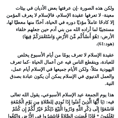
ولكن هذه الصورة -إن عرفتها بعض الأديان في بيئات
معينة- لا تعرفها عقيدة الإسلام، فالإسلام لا يعرف المؤمن
إلا كادحًا عاملاً مؤديًا دوره في الحياة، آخذًا منها معطيًا لها،
مستجيبًا لما أراده الله من بني آدم حين جعلهم خلفاء
الأرض: {هُوَ أَنشَأَكُم مِّنَ الأَرْضِ وَاسْتَعْمَرَكُمْ فِيهَا}
(هود:61).
عقيدة الإسلام لا تعرف يومًا من أيام الأسبوع يخلص
للعبادة، وينقطع الناس فيه عن أعمال الحياة -كما تعرف
اليهودية مثلاً- ولكن الأيام جميعها في الإسلام أيام عمل،
والعمل الدنيوي في الإسلام يمكن أن يكون عبادة بصدق
النية.
هذا يوم الجمعة عيد الإسلام الأسبوعي، يقول الله تعالى
فيه: {يَا أَيُّهَا الَّذِينَ آمَنُوا إِذَا نُودِي لِلصَّلاةِ مِن يَوْمِ الْجُمُعَةِ
فَاسْعَوْا إِلَى ذِكْرِ اللَّهِ وَذَرُوا الْبَيْعَ ذَلِكُمْ خَيْرٌ لَّكُمْ إِن كُنتُمْ
تَعْلَمُونَ * فَإِذَا قُضِيَتِ الصَّلاةُ فَانتَشِرُوا فِي الأَرْضِ وَابْتَغُوا