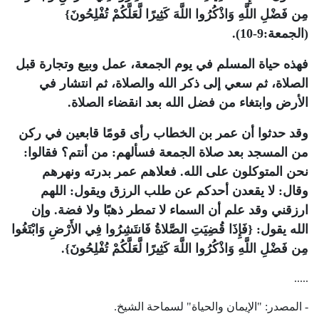
مِن فَضْلِ اللَّهِ وَاذْكُرُوا اللَّهَ كَثِيرًا لَّعَلَّكُمْ تُفْلِحُونَ}
(الجمعة:9-10).
فهذه حياة المسلم في يوم الجمعة، عمل وبيع وتجارة قبل
الصلاة، ثم سعي إلى ذكر الله والصلاة، ثم انتشار في
الأرض وابتغاء من فضل الله بعد انقضاء الصلاة.
وقد حدثوا أن عمر بن الخطاب رأى قومًا قابعين في ركن
من المسجد بعد صلاة الجمعة فسألهم: من أنتم؟ فقالوا:
نحن المتوكلون على الله. فعلاهم عمر بدرته ونهرهم
وقال: لا يقعدن أحدكم عن طلب الرزق ويقول: اللهم
ارزقني وقد علم أن السماء لا تمطر ذهبًا ولا فضة. وإن
الله يقول: {فَإِذَا قُضِيَتِ الصَّلاةُ فَانتَشِرُوا فِي الأَرْضِ وَابْتَغُوا
مِن فَضْلِ اللَّهِ وَاذْكُرُوا اللَّهَ كَثِيرًا لَّعَلَّكُمْ تُفْلِحُونَ}.
.....
- المصدر: "الإيمان والحياة" لسماحة الشيخ.