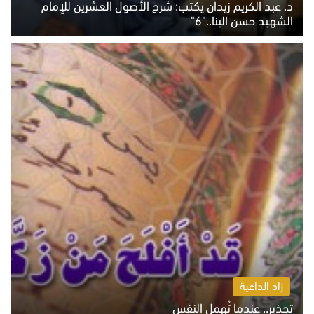
د. عبد الكريم زيدان يكتب: شرح الأصول العشرين للإمام
الشهيد حسن البنا.."6"
الاثنين 10 أغسطس 2026 10:48 ص
زاد الداعية
تحذير.. عندما تُهمل النفس