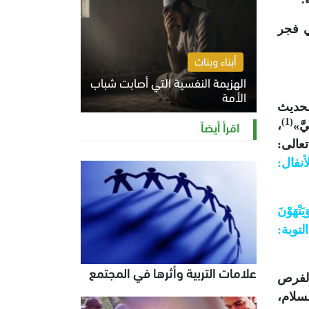
ي فجر
أبناء وبنات
الهزيمة النفسية التي أصابت شباب
الأمة
لحديث
الخميس 6 أغسطس 2026 11:12 ص
(1)
اقرأ أيضاً
َّ»
،
عالى:
(الأنفال:
َنْهَوْنَ
 (التوبة:
علامات التربية وأثرها في المجتمع
الفرص
سلام،