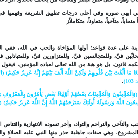
ل في أبهى صوره وفي أعلى درجات تطبيق الشريعة وفهمها ف
باً، متآخياً، متعاوناً، متكاملاًز
ينة على عدة قواعد؛ أولها المؤاخاة والحب في الله، ففي ا
بِّين فيَّ، وللمتجالسين فيَّ، وللمتزاورين فيَّ، وللمتباذلين في
ه قانون، بل هو هبة من الله تعالى لعباده المؤمنين، فيقول ت
 مَا أَلَّفْتَ بَيْنَ قُلُوبِهِمْ وَلَكِنَّ اللَّهَ أَلَّفَ بَيْنَهُمْ إِنَّهُ عَزِيزٌ حَكِيمٌ) 
1)
.
(وَالْمُؤْمِنُونَ وَالْمُؤْمِنَاتُ بَعْضُهُمْ أَوْلِيَاءُ بَعْضٍ يَأْمُرُونَ بِالْمَعْرُوفِ وَي
ِيعُونَ اللَّهَ وَرَسُولَهُ أُولَئِكَ سَيَرْحَمُهُمُ اللَّهُ إِنَّ اللَّهَ عَزِيزٌ حَكِيمٌ)
ب والتآخي والتراحم والتواد، وآخر تسوده الانتهازية واقتناص 
المشروع، وهي صفات جاهلية حذر منها النبي عليه الصلاة وال