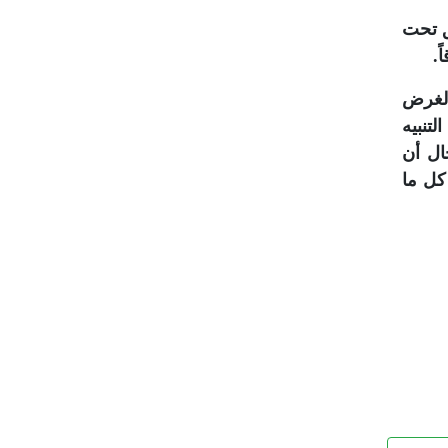
ق تحت
.
 لغرض
تنبيه
ال أن
كل ما