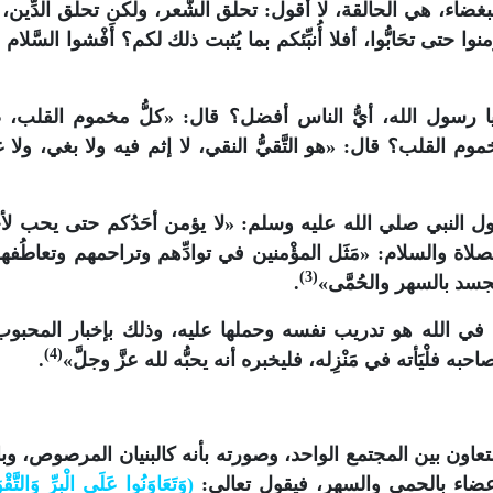
لبغضاء، هي الحالقة، لا أقول: تحلق الشَّعر، ولكن تحلق الدِّين،
منوا حتى تحَابُّوا، أفلا أُنبِّئكم بما يُثبت ذلك لكم؟ أَفْشوا السَّلام
 رسول الله، أيُّ الناس أفضل؟ قال: «كلُّ مخموم القلب، 
موم القلب؟ قال: «هو التَّقيُّ النقي، لا إثم فيه ولا بغي، ولا 
النبي صلي الله عليه وسلم: «لا يؤمن أحَدُكم حتى يحب لأخ
اة والسلام: «مَثَل المؤْمنين في توادِّهم وتراحمهم وتعاطُفهم
(3)
جسد بالسهر والحُمَّى»
.
ي الله هو تدريب نفسه وحملها عليه، وذلك بإخبار المحبوب
(4)
 فلْيَأته في مَنْزِله، فليخبره أنه يحبُّه لله عزَّ وجلَّ»
.
عاون بين المجتمع الواحد، وصورته بأنه كالبنيان المرصوص، وب
عضاء بالحمى والسهر، فيقول تعالى:
(وَتَعَاوَنُوا عَلَى الْبِرِّ وَالتَّقْ