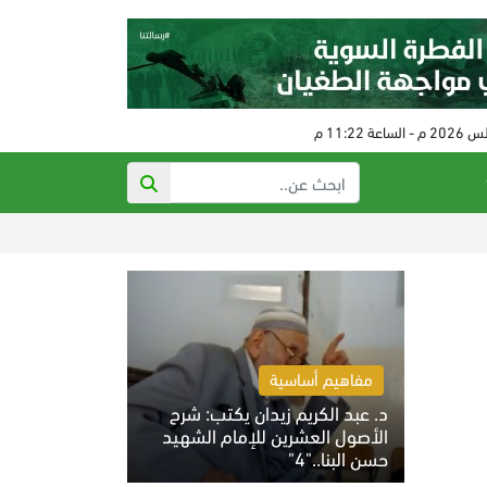
ذي أتلانتك: تهديد
مفاهيم أساسية
د. عبد الكريم زيدان يكتب: شرح
الأصول العشرين للإمام الشهيد
حسن البنا.."4"