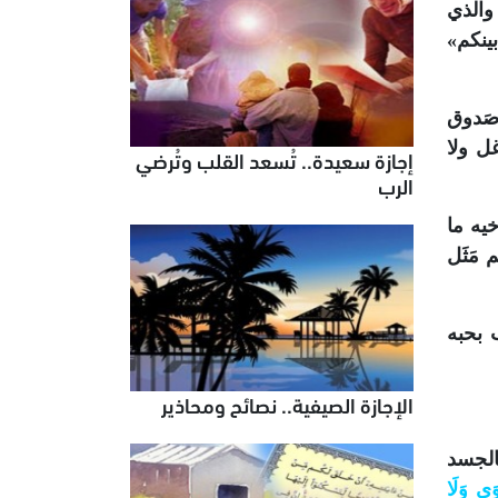
 والذي
 بينكم»
صَدوق
غل ولا
إجازة سعيدة.. تُسعد القلب وتُرضي
الرب
يه ما
 مَثَل
 بحبه
الإجازة الصيفية.. نصائح ومحاذير
الجسد
وَى وَلَا