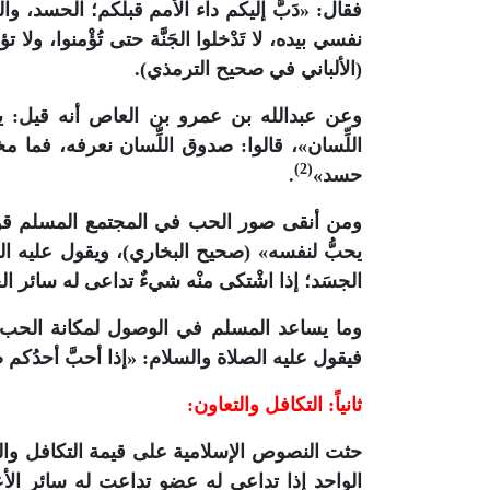
فقال: «دَبَّ إليكم داء الأمم قبلكم؛ الحسد، وا
نفسي بيده، لا تَدْخلوا الجَنَّة حتى تُؤْمنوا، ولا تؤ
(الألباني في صحيح الترمذي).
وعن عبدالله بن عمرو بن العاص أنه قيل: يا
اللِّسان»، قالوا: صدوق اللِّسان نعرفه، فما مخ
(2)
حسد»
.
ومن أنقى صور الحب في المجتمع المسلم قول 
يحبُّ لنفسه» (صحيح البخاري)، ويقول عليه الصل
الجسَد؛ إذا اشْتكى منْه شيءٌ تداعى له سائر ال
وما يساعد المسلم في الوصول لمكانة الحب ف
فيقول عليه الصلاة والسلام: «إذا أحبَّ أحدُكم صاحبه
ثانياً: التكافل والتعاون:
حثت النصوص الإسلامية على قيمة التكافل والت
الواحد إذا تداعى له عضو تداعت له سائر الأ