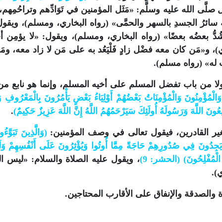
 صلَّى الله عليه وسلَّم: «مَثَل المؤمنين في تَوَادِّهم وتراحُمِهم،
 سائرُ الجسدِ بالسهر والحمَّى» (رواه البخاري، ومسلم)، ويقول
َشُدُّ بعضُه بعضًا» (رواه البخاري، ومسلم)، ويقول: «لا يؤمِن أ
، و«مَن كان معه فضْل زادٍ فَلْيَعُد به على مَن لا زاد معه، وم
ب له» (رواه مسلم).
لا من باب تفضل المسلم على أخيه المسلم، وإنما هو نابع من 
َالْمُؤْمِنُونَ وَالْمُؤْمِنَاتُ بَعْضُهُمْ أَوْلِيَاءُ بَعْضٍ يَأْمُرُونَ بِالْمَعْرُوفِ وَي
عُونَ اللَّهَ وَرَسُولَهُ أُولَئِكَ سَيَرْحَمُهُمُ اللَّهُ إِنَّ اللَّهَ عَزِيزٌ حَكِيمٌ)
.
لغير القادرين، فيقول تعالى في وصف المؤمنين:
(وَالَّذِينَ تَبَوَّءُو
لَا يَجِدُونَ فِي صُدُورِهِمْ حَاجَةً مِمَّا أُوتُوا وَيُؤْثِرُونَ عَلَى أَنْفُسِهِمْ وَل
 الْمُفْلِحُونَ) (الحشر: 9)
، ويقول عليه الصلاة والسلام: «ليس ا
).
 والصدقة والإنفاق على الأقارب المحتاجين.