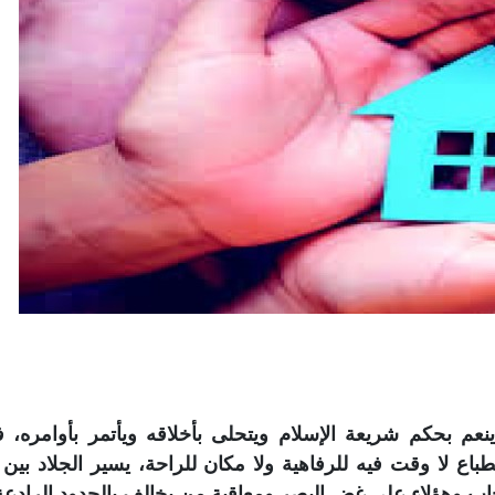
م بحكم شريعة الإسلام ويتحلى بأخلاقه ويأتمر بأوامره، ف
باع لا وقت فيه للرفاهية ولا مكان للراحة، يسير الجلاد بين 
ب وهؤلاء على غض البصر ومعاقبة من يخالف بالحدود الرادعة