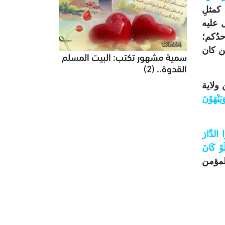
 كمثلِ
 عليه
حدُكم؛
َن كان
سمية مشهور تكتب: البيت المسلم
القدوة.. (2)
ولاية
َنْهَوْنَ
ا الدَّارَ
َوْ كَانَ
لمؤمن