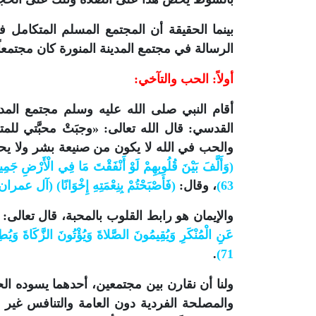
بينما الحقيقة أن المجتمع المسلم المتكام
الرسالة في مجتمع المدينة المنورة كان مجتمعاً متحا
أولاً: الحب والتآخي:
أقام النبي صلى الله عليه وسلم مجتمع المد
القدسي: قال الله تعالى: «وجبَتْ محبَّتي للمتحا
والحب في الله لا يكون من صنيعة بشر ولا يحكم
(وَأَلَّفَ بَيْنَ قُلُوبِهِمْ لَوْ أَنْفَقْتَ مَا فِي الْأَرْضِ جَمِيعًا
63)
، وقال:
(فَأَصْبَحْتُمْ بِنِعْمَتِهِ إِخْوَانًا) (آل عمران: 03
والإيمان هو رابط القلوب بالمحبة، قال تعالى:
عَنِ الْمُنْكَرِ وَيُقِيمُونَ الصَّلاةَ وَيُؤْتُونَ الزَّكَاةَ وَيُط
.
71)
ولنا أن نقارن بين مجتمعين، أحدهما يسوده الح
والمصلحة الفردية دون العامة والتنافس غير 