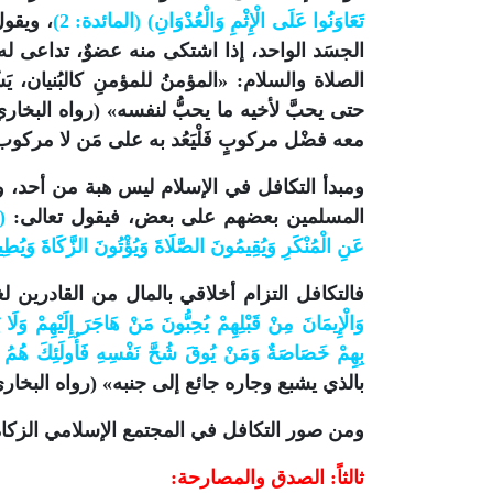
تَعَاوَنُوا عَلَى الْإِثْمِ وَالْعُدْوَانِ) (المائدة: 2)
، ويقول
الجسَد الواحد، إذا اشتكى منه عضوٌ، تداعى له
الصلاة والسلام: «المؤمنُ للمؤمنِ كالبُنيان، ي
حتى يحبَّ لأخيه ما يحبُّ لنفسه» (رواه البخاري)
معه فضْل مركوبٍ فَلْيَعُد به على مَن لا مركو
ومبدأ التكافل في الإسلام ليس هبة من أحد، و
المسلمين بعضهم على بعض، فيقول تعالى:
(و
عَنِ الْمُنْكَرِ وَيُقِيمُونَ الصَّلَاةَ وَيُؤْتُونَ الزَّكَاةَ وَيُطِي
فالتكافل التزام أخلاقي بالمال من القادرين 
وَالْإِيمَانَ مِنْ قَبْلِهِمْ يُحِبُّونَ مَنْ هَاجَرَ إِلَيْهِمْ وَ
بِهِمْ خَصَاصَةٌ وَمَنْ يُوقَ شُحَّ نَفْسِهِ فَأُولَئِكَ هُمُ
بالذي يشبع وجاره جائع إلى جنبه» (رواه البخاري
ومن صور التكافل في المجتمع الإسلامي الزكاة
ثالثاً: الصدق والمصارحة: