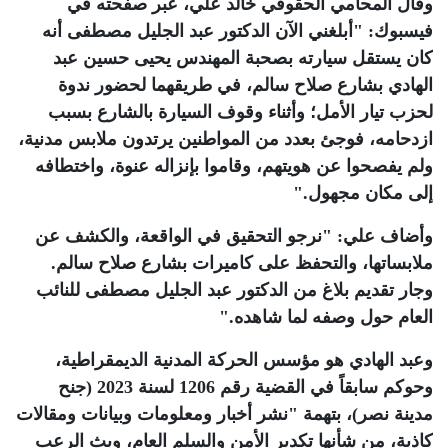
وقال المحامي الحقوقي خالد علي، عبر صفحته في
فيسبوك: "أبلغني الآن الدكتور عبد الجليل مصطفى أنه
كان يستقل سيارته بصحبة المهندس يحيى حسين عبد
الهادي بشارع صلاح سالم، في طريقهما لحضور ندوة
لحزب تيار الأمل؛ وأثناء وقوف السيارة بالشارع بسبب
ازدحامه، فوجئ بعدد من المواطنين يرتدون ملابس مدنية،
ولم يفصحوا عن هويتهم، وقاموا بإنزاله عنوة، واختطافه
إلى مكان مجهول
".
وأضاف علي: "نرجو التحقيق في الواقعة، والكشف عن
ملابساتها، والتحفظ على كاميرات بشارع صلاح سالم.
وجار تقديم بلاغ من الدكتور عبد الجليل مصطفى للنائب
العام حول وصفه لما شاهده
".
وعبد الهادي هو مؤسس الحركة المدنية الديمقراطية،
وحوكم سابقاً في القضية رقم 1206 لسنة 2023 (جنح
مدينة نصر)، بتهمة "نشر أخبار ومعلومات وبيانات ومقالات
كاذبة، من شأنها تكدير الأمن والسلم العام، وبث الرعب