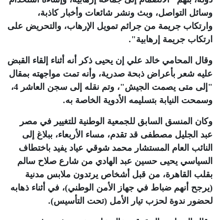
وسائل التواصل، وبث ونشر شائعات وأخبار كاذبة،
وارتكاب جريمة من جرائم تمويل الإرهاب، والتحريض على
ارتكاب جريمة إرهابية".
وقال المحامي خالد علي إن يحيى ذكر أنه أثناء إلقاء القبض
عليه شعر بأعراض ذبحة صدرية، وأنه تمت مواجهته بمقال
"إلى متى يصمت الجيش"، وتم نقله إلى سجن العاشر 4،
وسمحت النيابة بتسليمه الأدوية الخاصة به
.
وكان المنسق السابق للجمعية الوطنية للتغيير في مصر
عبد الجليل مصطفى قد تقدم، مساء الأربعاء، ببلاغ إلى
النائب العام المستشار محمد شوقي عياد يفيد باختطاف
السياسي يحيى حسين عبد الهادي من شارع صلاح سالم
بقلب القاهرة، من قبل أشخاص يرتدون ملابس مدنية
(يرجح أنهم ضباط في جهاز الأمن الوطني)، في أثناء ذهابه
لحضور ندوة لحزب تيار الأمل (تحت التأسيس)
.