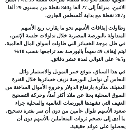
الاثنين، منزلقاً إلى 27 ألفا و840 نقطة من مستوى 29 ألفا
و287 نقطة مع بداية أغسطس الجاري
.
وطاولت إيقافات الأسهم نحو ما يقارب ربع الأسهم
المتداولة بالبورصة المصرية خلال تداولات جلسة الإثنين،
في ظل موجة الخسائر التي طاولت أسواق المال العالمية،
ليتم إيقاف 49 سهماً بالبورصة بعد تراجعها بنسب 10%
و5% على التوالي لمدة عشر دقائق
.
في هذا السياق، يتوقع خبير التمويل والاستثمار وائل
النحاس أن تواصل البورصة نزيف خسائرها خلال الفترة
المقبلة، متأثرة بارتفاع الدولار وخروج الأموال الساخنة من
السوق المحلية بحثا عن ملاذ أكثر أمناً، وحركة التصحيح
العنيف التي تشهدها البورصات العالمية والمحلية جراء
صعود الأسهم طوال عامين من دون أن تمر بفترة تصحيح،
ما أدى إلى تضخم ثروات المتعاملين بالأسهم دون أن
يحصلوا على عوائد حقيقية
.