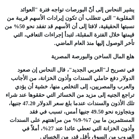
يشير النحاس إلى أنّ البورصات تواجه فترة "العوائد
المقلوبة" التي تتطلب أن تكون إيرادات الأسهم قريبة من
نسبتها الحقيقية، لافتا إلى أن الأسهم قد تفقد نحو 50% من
قيمتها خلال الفترة المقبلة، لتبدأ إجراءات التعافي، التي
تأخر الوصول إليها منذ العام الماضي
.
هلع المال الساخن والبورصة المصرية
في تصريح لـ"العربي الجديد"، قال النحاس إن صعود
الدولار دفع حاملي السندات وأذون الخزانة، من الأجانب
والعرب والمصريين، إلى التخلص منها، خشية أن يؤدي
تراجع الجنيه إلى مزيد من الخسائر التي حققوها عند شراء
تلك الأذون والسندات عندما بلغ سعر الدولار 47.20 جنيها،
وبتجاوزه نحو 49.50 جنيها أمس، تسبب في فقد
المستثمرين ما بين 7%-9% من مراهنتهم على السندات
وأذون الخزانة التي تعطي عائدا عند 27%، أملاً في
الهروب من السوق بأقل قدر من الخسائر
.