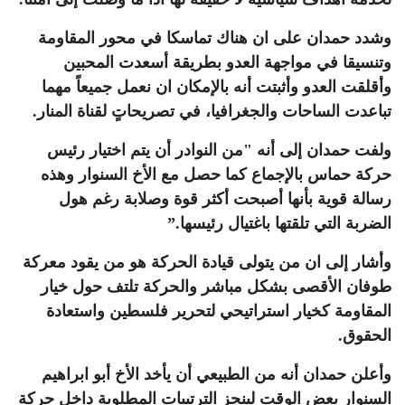
وشدد حمدان على ان هناك تماسكا في محور المقاومة
وتنسيقا في مواجهة العدو بطريقة أسعدت المحبين
وأقلقت العدو وأثبتت أنه بالإمكان ان نعمل جميعاً مهما
تباعدت الساحات والجغرافيا، في تصريحاتٍ لقناة المنار
.
ولفت حمدان إلى أنه "من النوادر أن يتم اختيار رئيس
حركة حماس بالإجماع كما حصل مع الأخ السنوار وهذه
رسالة قوية بأنها أصبحت أكثر قوة وصلابة رغم هول
الضربة التي تلقتها باغتيال رئيسها
”.
وأشار إلى ان من يتولى قيادة الحركة هو من يقود معركة
طوفان الأقصى بشكل مباشر والحركة تلتف حول خيار
المقاومة كخيار استراتيحي لتحرير فلسطين واستعادة
الحقوق
.
وأعلن حمدان أنه من الطبيعي أن يأخد الأخ أبو ابراهيم
السنوار بعض الوقت لينجز الترتيبات المطلوبة داخل حركة