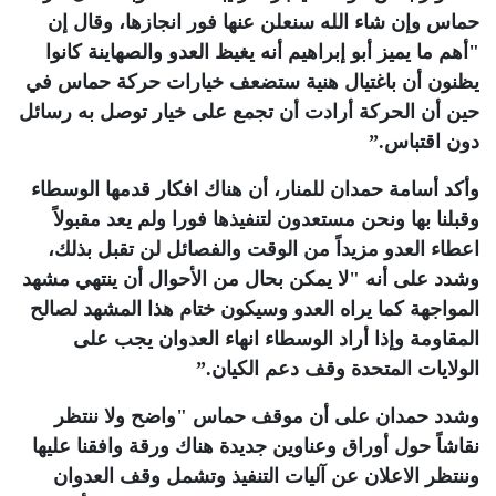
حماس وإن شاء الله سنعلن عنها فور انجازها، وقال إن
"أهم ما يميز أبو إبراهيم أنه يغيظ العدو والصهاينة كانوا
يظنون أن باغتيال هنية ستضعف خيارات حركة حماس في
حين أن الحركة أرادت أن تجمع على خيار توصل به رسائل
دون اقتباس
”.
وأكد أسامة حمدان للمنار، أن هناك افكار قدمها الوسطاء
وقبلنا بها ونحن مستعدون لتنفيذها فورا ولم يعد مقبولاً
اعطاء العدو مزيداً من الوقت والفصائل لن تقبل بذلك،
وشدد على أنه "لا يمكن بحال من الأحوال أن ينتهي مشهد
المواجهة كما يراه العدو وسيكون ختام هذا المشهد لصالح
المقاومة وإذا أراد الوسطاء انهاء العدوان يجب على
الولايات المتحدة وقف دعم الكيان
”.
وشدد حمدان على أن موقف حماس "واضح ولا ننتظر
نقاشاً حول أوراق وعناوين جديدة هناك ورقة وافقنا عليها
وننتظر الاعلان عن آليات التنفيذ وتشمل وقف العدوان