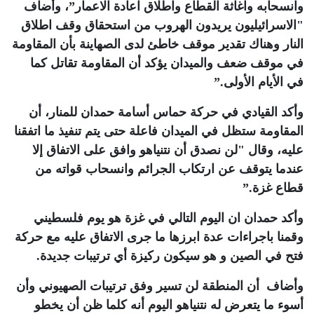
وانسحابه واغاثة القطاع واطلاق اعادة الاعمار”، وأضاف
"الاسرائيليون يريدون الهروب من استحقاق وقف اطلاق
النار وهناك تقدير موقف خاطئ لدى الصهاينة بأن المقاومة
في موقف ضعف والميدان يؤكد أن المقاومة تقاتل كما
في الأيام الأولى
”.
وأكد القيادي في حركة حماس أسامة حمدان للمنار، أن
المقاومة ستظل في الميدان فاعلة حتى يتم تنفيذ ما اتفقنا
عليه، وقال "لن نصدق أن نتنياهو وافق على الاتفاق إلا
عندما يتوقف عن ارتكاب الجرائم وانسحاب قواته من
قطاع غزة
”.
وأكد حمدان ان اليوم التالي في غزة هو يوم فلسطيني
وقمنا باجراءات عدة ابرزها ما جرى الاتفاق عليه مع حركة
فتح في الصين و هو سيكون ركيزة أي ترتيبات جديدة
.
وأضاف أن المنطقة لن تسير وفق ترتيبات الصهيوني وأن
أسوء ما يتعرض له نتنياهو اليوم أنه كلما ظن أن يخطو