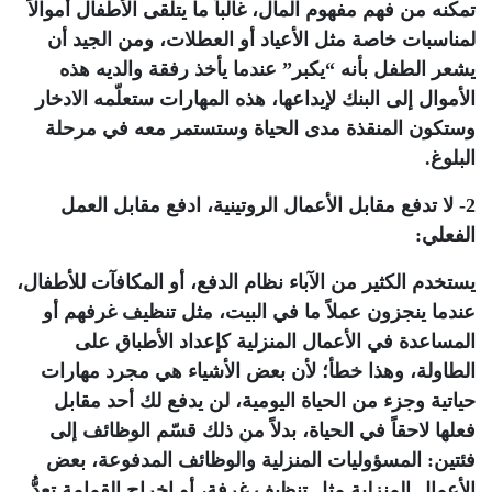
تمكنه من فهم مفهوم المال، غالباً ما يتلقى الأطفال أموالاً
لمناسبات خاصة مثل الأعياد أو العطلات، ومن الجيد أن
يشعر الطفل بأنه “يكبر” عندما يأخذ رفقة والديه هذه
الأموال إلى البنك لإيداعها، هذه المهارات ستعلّمه الادخار
وستكون المنقذة مدى الحياة وستستمر معه في مرحلة
البلوغ.
2- لا تدفع مقابل الأعمال الروتينية، ادفع مقابل العمل
الفعلي:
يستخدم الكثير من الآباء نظام الدفع، أو المكافآت للأطفال،
عندما ينجزون عملاً ما في البيت، مثل تنظيف غرفهم أو
المساعدة في الأعمال المنزلية كإعداد الأطباق على
الطاولة، وهذا خطأ؛ لأن بعض الأشياء هي مجرد مهارات
حياتية وجزء من الحياة اليومية، لن يدفع لك أحد مقابل
فعلها لاحقاً في الحياة، بدلاً من ذلك قسّم الوظائف إلى
فئتين: المسؤوليات المنزلية والوظائف المدفوعة، بعض
الأعمال المنزلية مثل تنظيف غرفة، أو إخراج القمامة تعدُّ