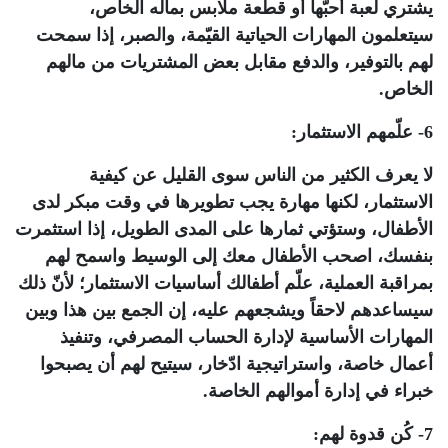
يشتري لعبة أحبّها أو قطعة ملابس بماله الخاص،
سيتعلمون المهارات الحياتية القيّمة، والصبر، إذا سمحت
لهم بالتوفير، والدفع مقابل بعض المشتريات من مالهم
الخاص.
6- علّمهم الاستثمار:
لا يعرف الكثير من الناس سوى القليل عن كيفية
الاستثمار، لكنها مهارة يجب تطويرها في وقت مبكر لدى
الأطفال، وستؤتي ثمارها على المدى الطويل، إذا استثمرت
بنفسك، اصحب الأطفال معك إلى الوسيط واسمح لهم
بمراقبة العملية، علّم أطفالك أساسيات الاستثمار؛ لأنّ ذلك
سيساعدهم لاحقاً ويشجعهم عليه، إن الجمع بين هذا وبين
المهارات الأساسية لإدارة الحساب المصرفي، وتنفيذ
أعمال خاصة، واستراتيجية ادّخار، سيتيح لهم أن يصبحوا
خبراء في إدارة أموالهم الخاصة.
7- كُن قدوة لهم: