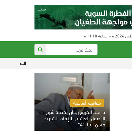
الحكم على مفتي النظام البائد 
مفاهيم أساسية
د. عبد الكريم زيدان يكتب: شرح
الأصول العشرين للإمام الشهيد
حسن البنا.."4"