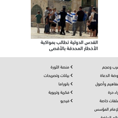
القدس الدولية تطالب بمواكبة
الأخطار المحدقة بالأقصى
ب وعجم
منصة الثورة
ضة الدعاة
بيانات وتصريحات
اهيم وأصول
بانوراما
اء حرة
فكرية وتربوية
فات خاصة
فيديو
إمام المؤسس
لم الرياضة