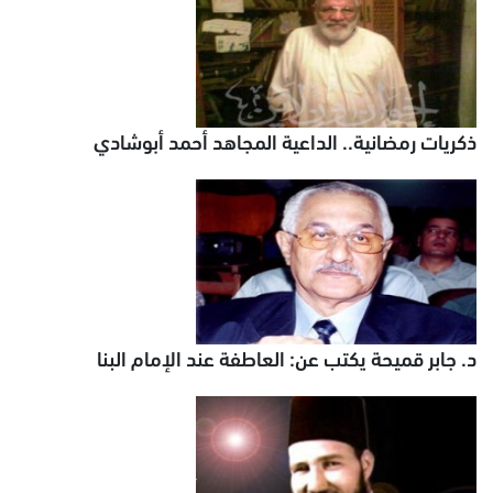
ذكريات رمضانية.. الداعية المجاهد أحمد أبوشادي
د. جابر قميحة يكتب عن: العاطفة عند الإمام البنا