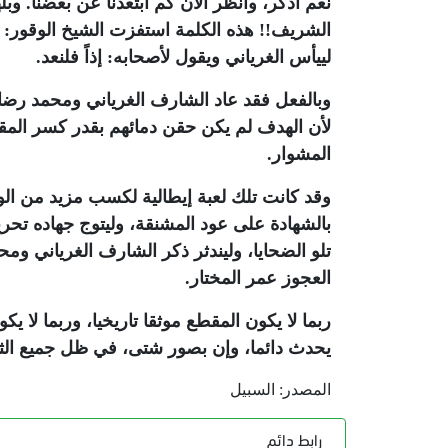
نعم أذكر، وانظر الآن كم ابتعدنا عن بعضنا. وب
الشريف!! هذه الكلمة استفزت الشيخ الوقور: يس
لييأس الغرياني ويقول لأصحابه: إذاً فلنعد.
وبالفعل فقد عاد الشارف الغرياني ومحمد رضا إ
لأن الهدف لم يكن حقن دمائهم بقدر كسر المقاو
المشوار.
وقد كانت تلك لعبة إيطالية لكسب مزيد من الوق
بالشهادة على عود المشنقة، وليتوج جهاده تحرير
تلو الضحايا، وليندثر ذكر الشارف الغرياني ومحم
العجوز عمر المختار.
ربما لا يكون المقطع موثقا تاريخيا، وربما لا 
يحدث دائما، وإن بصور شتى، في ظل جميع الثور
المصدر: السبيل
رابط دائم