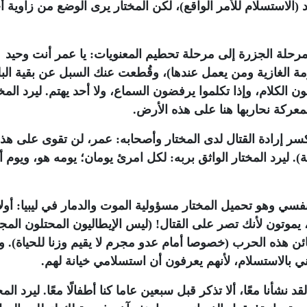
د (الاستسلام للأمر الواقع)، لكن المختار يرى الوضع من زاوية 
رحلة الجزرة إلى مرحلة تحطيم المعنويات: يا عمر أنت وحيد
ة الغازية ومن يعمل عندها)، وقُطعت عنك السبل عن بقية البل
الكلام، وإذا تكلموا يرفضون السماع، ولا أحد يهتم. ليرد المخت
معركة نحاربها هنا على هذه الأرض.
سر إرادة القتال لدى المختار وأصحابه: عمر، لن تقوى على هذ
. ليرد المختار الواثق بربه: لكل امرئ يومان؛ يومه هو، ويوم أو
فسي وهو تحميل المختار مسؤولية الموت والدمار في ليبيا: أول
موتون لأنك تصر على القتال! (ليس الإيطاليون المحتلون الم
ائن هذه الحرب (خصوصا أمام عدو مجرم لا يقيم وزنا للحياة). و
بني بالاستسلام، لأنهم يعرفون أن استسلامي خيانة لهم.
شأنا معًا، ألا تذكر قبل سبعين عاما كنا أطفالًا معًا. ليرد المخ