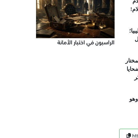
ام
ام!
يا؛
ل
الراسبون في اختبار الأمانة
مختار
حايا
ر
وهو
ht