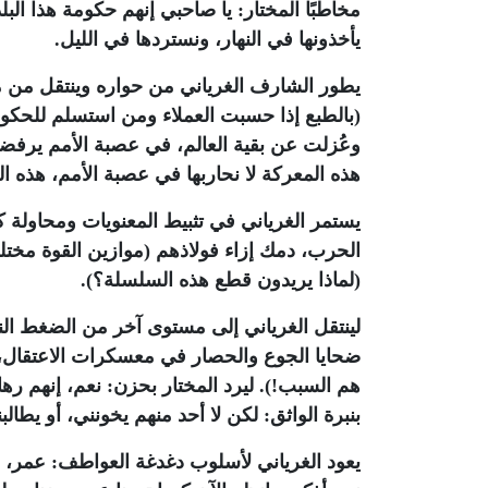
مخاطبًا المختار: يا صاحبي إنهم حكومة هذا البل
يأخذونها في النهار، ونستردها في الليل.
يطور الشارف الغرياني من حواره وينتقل من م
(بالطبع إذا حسبت العملاء ومن استسلم للحكوم
وعُزلت عن بقية العالم، في عصبة الأمم يرفضون 
هذه المعركة لا نحاربها في عصبة الأمم، هذه ال
يستمر الغرياني في تثبيط المعنويات ومحاولة ك
الحرب، دمك إزاء فولاذهم (موازين القوة مختلة)
(لماذا يريدون قطع هذه السلسلة؟).
لينتقل الغرياني إلى مستوى آخر من الضغط الن
ضحايا الجوع والحصار في معسكرات الاعتقال، ي
هم السبب!). ليرد المختار بحزن: نعم، إنهم ره
بنبرة الواثق: لكن لا أحد منهم يخونني، أو يطال
يعود الغرياني لأسلوب دغدغة العواطف: عمر، لقد ن