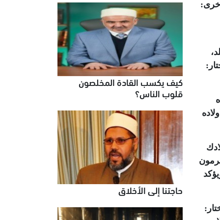
أخرى:
د،
ار:
كيف يكسب القادة المخلصون
قلوب الناس؟
ه
لاده
ادك
جرمون
يؤكد
حاجتنا إلى الأخلاق
تار: