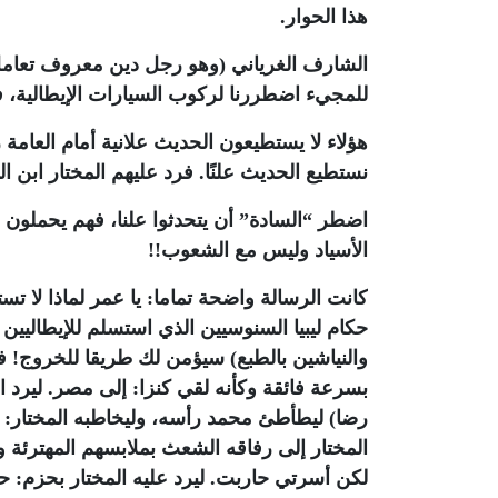
هذا الحوار.
الشارف الغرياني (وهو رجل دين معروف تعامل 
للمجيء اضطررنا لركوب السيارات الإيطالية، ف
هؤلاء لا يستطيعون الحديث علانية أمام العامة
نستطيع الحديث علنًا. فرد عليهم المختار ابن ا
اضطر “السادة” أن يتحدثوا علنا، فهم يحملون ر
الأسياد وليس مع الشعوب!!
كانت الرسالة واضحة تماما: يا عمر لماذا لا
حكام ليبيا السنوسيين الذي استسلم للإيطاليين 
والنياشين بالطبع) سيؤمن لك طريقا للخروج! فر
بسرعة فائقة وكأنه لقي كنزا: إلى مصر. ليرد 
رضا) ليطأطئ محمد رأسه، وليخاطبه المختار: أ
المختار إلى رفاقه الشعث بملابسهم المهترئة 
لكن أسرتي حاربت. ليرد عليه المختار بحزم: حفا