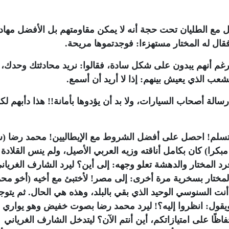
مع الطليان تحت حجة أنه لا يمكن مقاومتهم بل الأفضل مهادن
قال له المختار مستهزءا: فوجدتموها مريحة.
 رغم أنهم يبدون على شكل سادة، فقالوا: نريد محادثتك وحدك، ل
لشعب الذي يعيش بينهم: إذا لا أريد أن أسمع.
سالة أصحاب السيارات، ولا بد أن يؤدوها بأمانة!! هذا دأبهم لك
 تستسلم! احصل على أفضل الشروط مع الإيطاليين! محمد رضا (
مبكرا) كان بكامل أناقته وزيه العربي الأصيل، ولم ينس القلادة
د المختار والدهشة تعلو وجهه: إلى أين؟ ليرد الشارف الغريان
المختار بسخرية مرة أخرى: إلى مصر! لأختبئ مع أخيه (أخو مح
نت السنوسي الوحيد الذي بقي بالبلد، وهذه هي الحال. ثم يتوج
ويقول: انظروا إليه؟! ليرد محمد رضا بصوت خفيض وهو يواري 
ظًا على امتيازاتكم، أين أنتم الآن؟ ليتدخل الشارف الغرياني