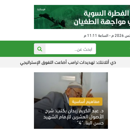
تلانتك: تهديدات ترامب أضاعت التفوق الإستراتيجي على إيران
عدوان
مفاهيم أساسية
د. عبد الكريم زيدان يكتب: شرح
الأصول العشرين للإمام الشهيد
حسن البنا.."4"