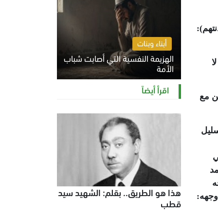
تهم):
أبناء وبنات
الهزيمة النفسية التي أصابت شباب
ا
الأمة
الخميس 6 أغسطس 2026 11:12 ص
اقرأ أيضاً
ن مع
سليل
ي
مد
ه
هذا هو الطريق.. بقلم: الشهيد سيد
وجهه:
قطب