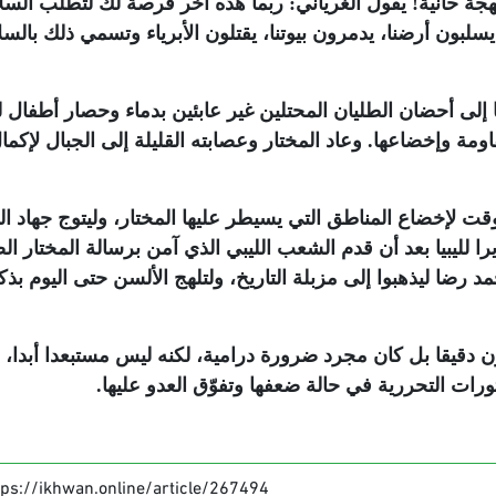
لهجة حانية! يقول الغرياني: ربما هذه آخر فرصة لك لتطلب السل
لبون أرضنا، يدمرون بيوتنا، يقتلون الأبرياء وتسمي ذلك بالسل
لى أحضان الطليان المحتلين غير عابئين بدماء وحصار أطفال ليب
مة وإخضاعها. وعاد المختار وعصابته القليلة إلى الجبال لإكما
ت لإخضاع المناطق التي يسيطر عليها المختار، وليتوج جهاد ال
ا لليبيا بعد أن قدم الشعب الليبي الذي آمن برسالة المختار الض
د رضا ليذهبوا إلى مزبلة التاريخ، ولتلهج الألسن حتى اليوم بذك
يكون دقيقا بل كان مجرد ضرورة درامية، لكنه ليس مستبعدا أبدا، 
ات التحررية في حالة ضعفها وتفوّق العدو عليها.
tps://ikhwan.online/article/267494