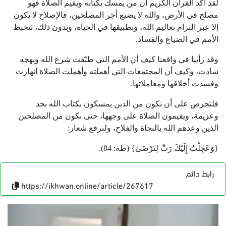
لقد أكد القرآن الكريم أن من يمسك بكتابه ويقيم الصلاة فهو
مصلح في الأرض، والله لا يضيع أجر المصلحين، فالإصلاح لا يكون
إلا عبر التزام تعاليم الله، وتطبيقها في الحياة، وبدون ذلك، تتخبط
الأمم في الضياع والفساد.
وقد رأينا في واقعنا كيف أن الأمم التي طبّقت شرع الله ونهجه
سادت، وكيف أن المجتمعات التي أهملته وأهملت الصلاة انهارت
وفسدت أخلاقها ومعاملاتها.
فلنحرص على أن نكون من الذين يمسكون بكتاب الله بجد
وعزيمة، ويقيمون الصلاة على وجهها، حتى نكون من المصلحين
الذين وعدهم الله بالنجاة والفلاح، ولنرفع شعار:
{وَعَجِلْتُ إِلَيْكَ رَبِّ لِتَرْضَىٰ} (طه: 84).
رابط دائم
https://ikhwan.online/article/267617