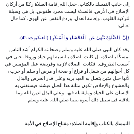
إلى جانب التمسك بالكتاب، جعل الله إقامة الصلاة ركنًا من أركان
الإصلاح في الأرض. فالصلاة ليست مجرد طقوس، بل هي وسيلة
لتزكية القلوب، وإقامة العدل، وردع النفس عن الهوى، كما قال
تعالى:
{إِنَّ ٱلصَّلَوٰةَ تَنْهَىٰ عَنِ ٱلْفَحْشَآءِ وَٱلْمُنكَرِ} (العنكبوت: 45).
وقد كان النبي صلى الله عليه وسلم وصحابته الكرام أشد الناس
تمسكًا بالصلاة، بل كانت الصلاة بالنسبة لهم حياة وروحًا، حتى في
أصعب الظروف. فكانت الصلاة لازمة وفريضة عيل المؤمنين في
كل أحوالهم من شغل أو فراغ أو صحة أو مرض أو سلم أو حرب ،
لأنها حبل متين يتصل به العبد بربه وعلى قدر الحرص والبذل
والخشوع والإخلاص تكون متانة هذا الحبل فيشتد فيستغني به
الإنسان على الحياة ومايقابله فيها وعلي البذل لدين الله وما
يلاقيه فى سبيل ذلك أسوة بنبينا صلي الله. عليه وسلم
التمسك بالكتاب وإقامة الصلاة: مفتاح الإصلاح في الأمة