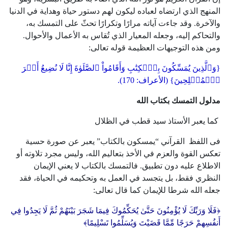
المنهج الذي ارتضاه لعباده ليكون لهم دستور حياة وهداية في الدنيا
والآخرة. وقد جاءت آياته مرارًا وتكرارًا تحثّ على التمسك به،
والتحاكم إليه، وجعله المعيار الذي تُقاس به الأعمال والأحوال.
ومن هذه التوجيهات العظيمة قوله تعالى:
{وَٱلَّذِينَ يُمَسِّكُونَ بِٱلۡكِتَٰبِ وَأَقَامُواْ ٱلصَّلَوٰةَ إِنَّا لَا نُضِيعُ أَجۡرَ
ٱلۡمُصۡلِحِينَ} (الأعراف: 170).
مدلول التمسك بكتاب الله
كما يعبر الأستاذ سيد قطب في الظلال
فى اللفظ القرآني “يمسكون بالكتاب” يعبر عن صورة حسية
تعكس القوة والعزم في الأخذ بتعاليم الله، وليس مجرد تلاوته أو
الاطلاع عليه دون تطبيق. فالتمسك بالكتاب لا يعني الإيمان
النظري فقط، بل يتجسد في العمل به وتحكيمه في الحياة، فقد
جعله الله شرطا للإيمان كما قال تعالى:
﴿فَلَا وَرَبِّكَ لَا يُؤْمِنُونَ حَتَّىٰ يُحَكِّمُوكَ فِيمَا شَجَرَ بَيْنَهُمْ ثُمَّ لَا يَجِدُوا فِي
أَنفُسِهِمْ حَرَجًا مِّمَّا قَضَيْتَ وَيُسَلِّمُوا تَسْلِيمًا﴾