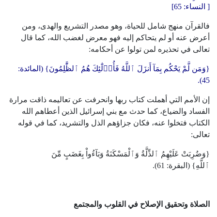
[
النساء
: 65]
فالقرآن منهج شامل للحياة، وهو مصدر التشريع والهدى، ومن
أعرض عنه أو لم يتحاكم إليه فهو معرض لغضب الله، كما قال
تعالى في تحذيره لمن تولوا عن أحكامه:
{وَمَن لَّمْ يَحْكُم بِمَآ أَنزَلَ ٱللَّهُ فَأُو۟لَٰٓئِكَ هُمُ ٱلظَّٰلِمُونَ} (المائدة:
45).
إن الأمم التي أهملت كتاب ربها وانحرفت عن تعاليمه ذاقت مرارة
الفساد والضياع، كما حدث مع بني إسرائيل الذين أعطاهم الله
الكتاب فتخلوا عنه، فكان جزاؤهم الذل والتشريد، كما في قوله
تعالى:
{وَضُرِبَتْ عَلَيْهِمُ ٱلذِّلَّةُ وَٱلْمَسْكَنَةُ وَبَآءُواْ بِغَضَبٍ مِّنَ
ٱللَّهِ} (البقرة: 61).
الصلاة وتحقيق الإصلاح في القلوب والمجتمع