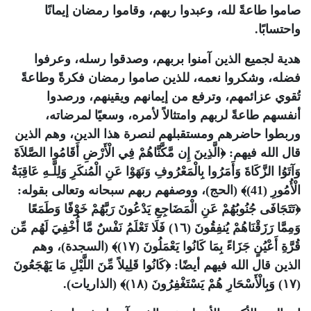
صاموا طاعةً لله، وعبدوا ربهم، وقاموا رمضان إيمانًا
واحتسابًا
.
هدية لجميع الذين آمنوا بربهم، وصدقوا رسله، وعرفوا
فضله، وشكروا نعمه، للذين صاموا رمضان فكرةً وطاعةً
تُقوي عزائمهم، وترفع من إيمانهم ويقينهم، ورصدوا
أنفسهم طاعةً لربهم وامتثالاً لأمره، وسعيًا لمرضاته،
وربطوا حاضرهم ومستقبلهم لنصرة هذا الدين، وهم الذين
قال الله فيهم: ﴿الَّذِينَ إِن مَّكَّنَّاهُمْ فِي الْأَرْضِ أَقَامُوا الصَّلاَةَ
وَآتَوُا الزَّكَاةَ وَأَمَرُوا بِالْمَعْرُوفِ وَنَهَوْا عَنِ الْمُنكَرِ وَلِلَّـهِ عَاقِبَةُ
الْأُمُورِ (41)﴾ (الحج)، ووصفهم ربهم سبحانه وتعالى بقوله:
﴿تَتَجَافَى جُنُوبُهُمْ عَنِ الْمَضَاجِعِ يَدْعُونَ رَبَّهُمْ خَوْفًا وَطَمَعًا
وَمِمَّا رَزَقْنَاهُمْ يُنفِقُونَ (١٦) فَلَا تَعْلَمُ نَفْسٌ مَّا أُخْفِيَ لَهُم مِّن
قُرَّةِ أَعْيُنٍ جَزَاءً بِمَا كَانُوا يَعْمَلُونَ (١٧)﴾ (السجدة)، وهم
الذين قال الله فيهم أيضًا: ﴿كَانُوا قَلِيلاً مِّنَ اللَّيْلِ مَا يَهْجَعُونَ
(١٧) وَبِالْأَسْحَارِ هُمْ يَسْتَغْفِرُونَ (١٨)﴾ (الذاريات)
.