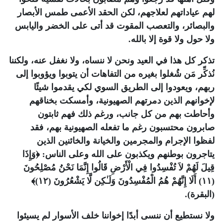
لهم عياداتهم لعلاجهم، لكن الحقد الأعمى طمس الأبصار
والبصائر، والتعصب المقوت قد أتى على الخضر واليابس
ولا حول ولا قوة إلا بالله
.
تذكر كل هذا في العيد ونحن لا ننساه، ولا نغفل عنه، ولكننا
نُذكِّر مَن شُغلوا بغيره من التفاهات أن يتوبوا ويؤوبوا إلى
ربهم، ويعودوا إلى الطريق السوي لكي يقدموا شيئًا
لإخوانهم الذين دمرتهم الصهيونية، وأمسكت بخناقهم
وأحاطت بهم من كل جانب، ورغم ذلك فهم ثابتون
صابرون محتسبون رغم ما تفعله الصهيونية بهم، فقد
لفظوا الإجرام والمجرمين والخيانة والخائنين الذين
يتاجرون بوطنهم ويكذبون على الله وعلى الناس: ﴿وَإِذَا
قِيلَ لَهُمْ لاَ تُفْسِدُوا فِي الْأَرْضِ قَالُوا إِنَّمَا نَحْنُ مُصْلِحُونَ
(١١) أَلَا إِنَّهُمْ هُمُ الْمُفْسِدُونَ وَلَـٰكِن لَّا يَشْعُرُونَ (١٢)﴾
(البقرة)
.
ولا نستطيع أن ننسى أبدًا إخواننا خلف الأسوار لم يسيئوا