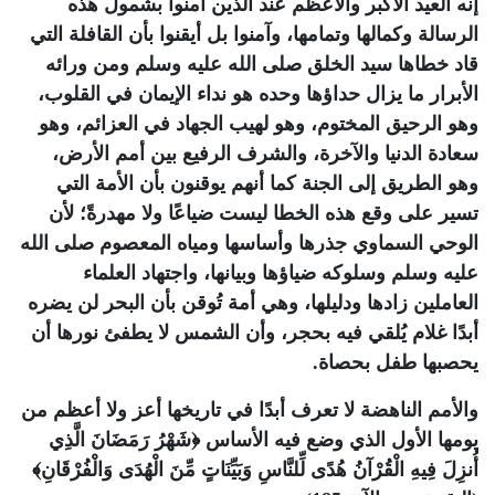
إنه العيد الأكبر والأعظم عند الذين آمنوا بشمول هذه
الرسالة وكمالها وتمامها، وآمنوا بل أيقنوا بأن القافلة التي
قاد خطاها سيد الخلق صلى الله عليه وسلم ومن ورائه
الأبرار ما يزال حداؤها وحده هو نداء الإيمان في القلوب،
وهو الرحيق المختوم، وهو لهيب الجهاد في العزائم، وهو
سعادة الدنيا والآخرة، والشرف الرفيع بين أمم الأرض،
وهو الطريق إلى الجنة كما أنهم يوقنون بأن الأمة التي
تسير على وقع هذه الخطا ليست ضياعًا ولا مهدرةً؛ لأن
الوحي السماوي جذرها وأساسها ومياه المعصوم صلى الله
عليه وسلم وسلوكه ضياؤها وبيانها، واجتهاد العلماء
العاملين زادها ودليلها، وهي أمة تُوقن بأن البحر لن يضره
أبدًا غلام يُلقي فيه بحجر، وأن الشمس لا يطفئ نورها أن
يحصبها طفل بحصاة
.
والأمم الناهضة لا تعرف أبدًا في تاريخها أعز ولا أعظم من
يومها الأول الذي وضع فيه الأساس ﴿شَهْرُ رَمَضَانَ الَّذِي
أُنزِلَ فِيهِ الْقُرْآنُ هُدًى لِّلنَّاسِ وَبَيِّنَاتٍ مِّنَ الْهُدَى وَالْفُرْقَانِ﴾