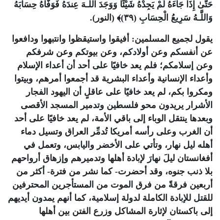
حَتَّىٰ إِذَا جَاءَهُ لَمْ يَجِدْهُ شَيْئًا وَوَجَدَ اللَّـهَ عِندَهُ فَوَفَّاهُ حِسَابَهُ
وَاللَّـهُ سَرِيعُ الْحِسَابِ (٣٩)﴾ (النور)
.
يقول لجميع المسلمين: أفيقوا واستيقظوا وانتبهوا ودافعوا
عن أنفسكم وعن أولادكم، وعن بيوتكم وعن شرفكم
وعن إسلامكم؛ فلم يعد خافيًا على أحد أن أعداء الإسلام
وأعداء الإنسانية وأعداء البشرية قد أجمعوا أمرهم، وبيتوا
ومكروا بكم، لم يعد خافيًا على عاقلٍ أن اليهود الفجار
الأشرار يريدون محو فلسطين وتدمير المسجد الأقصى
وبعدها ينتقل الوباء إلى باقي الأمة، لم يعد خافيًا على أحد
أن الغرب وعلى رأسه أمريكا تُدمِّر العراق وتسيل دماء
أهله ليل نهار، وتأتي على الأخضر واليابس، وتعمل في
أفغانستان ليلَ نهارَ لإبادة أهلها وتدميرهم وإزهاق أرواحهم
بلا ذنب جنوه، وقد أحضرت- كما نشر من فترة- أكثر من
أربعين فرقةً من فرق الموت من المستأجرين المحترفين
للقتل للإبادة الكاملة لدولة إسلامية، كما أنهم يمدون أيديهم
إلى باكستان لإثارة المشاكل وزرع الفتن بين أهلها