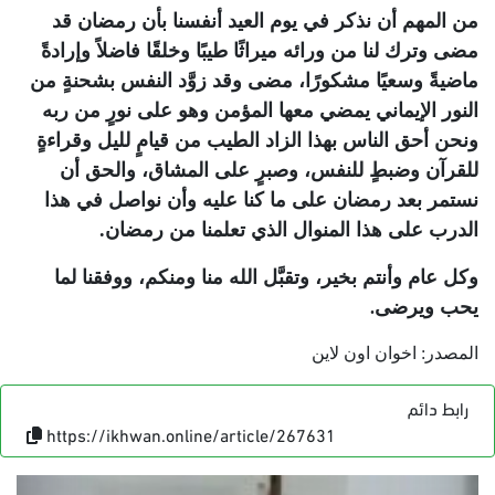
من المهم أن نذكر في يوم العيد أنفسنا بأن رمضان قد
مضى وترك لنا من ورائه ميراثًا طيبًا وخلقًا فاضلاً وإرادةً
ماضيةً وسعيًا مشكورًا، مضى وقد زوَّد النفس بشحنةٍ من
النور الإيماني يمضي معها المؤمن وهو على نورٍ من ربه
ونحن أحق الناس بهذا الزاد الطيب من قيامٍ لليل وقراءةٍ
للقرآن وضبطٍ للنفس، وصبرٍ على المشاق، والحق أن
نستمر بعد رمضان على ما كنا عليه وأن نواصل في هذا
الدرب على هذا المنوال الذي تعلمنا من رمضان
.
وكل عام وأنتم بخير، وتقبَّل الله منا ومنكم، ووفقنا لما
يحب ويرضى
.
المصدر: اخوان اون لاين
رابط دائم
https://ikhwan.online/article/267631