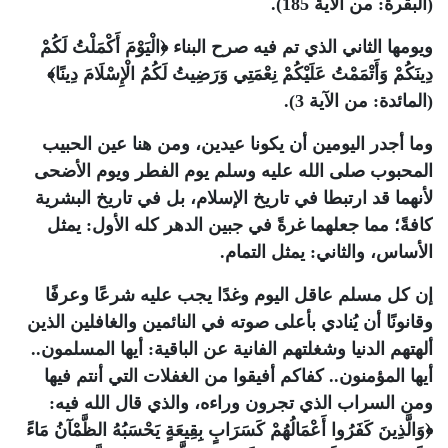
(البقرة: من الآية 185)
.
ويومها الثاني الذي تم فيه صرح البناء ﴿الْيَوْمَ أَكْمَلْتُ لَكُمْ
دِينَكُمْ وَأَتْمَمْتُ عَلَيْكُمْ نِعْمَتِي وَرَضِيتُ لَكُمُ الْإِسْلَامَ دِينًا﴾
(المائدة: من الآية 3)
.
وما أجدر اليومين أن يكونا عيدين، ومن هنا عين الحبيب
المحبوب صلى الله عليه وسلم يوم الفطر ويوم الأضحى
لأنهما قد ارتبطا في تاريخ الإسلام، بل في تاريخ البشرية
كافةً؛ مما جعلهما غرةً في جبين الدهر كله الأول: يمثل
الأساس، والثاني: يمثل التمام
.
إن كل مسلم عاقل اليوم وغدًا يجب عليه شرعًا وعرفًا
وقانونًا أن يُنادي بأعلى صوته في النائمين والغافلين الذين
ألهتهم الدنيا وشغلتهم الفانية عن الباقية: أيها المسلمون..
أيها المؤمنون.. كفاكم أفيقوا من الغفلات التي أنتم فيها
ومن السراب الذي تجرون وراءه، والذي قال الله فيه:
﴿وَالَّذِينَ كَفَرُوا أَعْمَالُهُمْ كَسَرَابٍ بِقِيعَةٍ يَحْسَبُهُ الظَّمْآنُ مَاءً