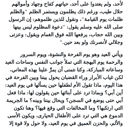
لأحد، ولم يعتدوا على أحد، حياتهم كفاح وجهاد وأموالهم
حلال طيب، ورغم ذلك يظلمون ويستمر الظلم "والظلم
ظلمات يوم القيامة"، ونقول للذين ظلموهم: إن الرسول
صلى الله عليه وسلم يقول: "دعوة المظلوم ليس بينها
وبين الله حجاب، يرفعها الله فوق الغمام ويقول: وعزتى
وجلالي لأنصرنك ولو بعد حين
".
ويأتي العيد وهو يوم الفرحة والنشوة، ويوم السرور
والرحمة يوم البهجة التي تملأ جوانب النفس وساحات العيد
وساعاته المباركة، وكنا نتمنى أن يمرَّ علينا بهذه المعاني،
لكن غياب الأبرار وراء القضبان يحول بيننا وبين الفرحة في
هذا اليوم، ماذا تقول الأم لطفلها حين يسألها في يوم العيد:
أين أبي؟ وبماذا ترد على أبنائها حين يقولون لها: ماذا فعل
أبي حتى يوضع في السجن؟ ويحال بيننا وبينه؟ ما الجريمة
التي ارتكبها؟ وما المخالفات التي وقع فيها؟ وهنا تكون
الدموع هي التي ترد على الأطفال الحيارى، ويكون الأسى
والألم، والحزن العميق في يوم العيد، ولا حول ولا قوة إلا