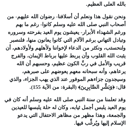
بالله العلى العظيم
.
ونحن نقول هذا ونعلم أن أسلافنا- رضوان الله عليهم- من
أصحاب النبي صلى الله عليه وسلم كانوا- رغم ما بهم
ورغم الشهداء الأبرار- يعيشون يوم العيد بفرحته وسروره
وتبادل التهاني برغم الآلام التي كانوا يعانون منها، فلنصبر
ولنحستب، ونكثر من الدعاء لإخواننا ولأهلهم ولأولادهم، أن
يثبت الله القلوب وأن يربط عليها برباط الإيمان، والفرج
قريب والأمل في ربِّ الكون عظيم، وحسبهم أن الله
يرعاهم، وأنه سبحانه معهم يعوضهم على صبرهم،
وسيجدون جزاءهم الموفور عند الذي يهب الجزاء، والذي
قال: ﴿وَبَشِّرِ الصَّابِرِينَ﴾ (البقرة: من الآية 155)
.
وقد تعلمنا من سنة النبي صلى الله عليه وسلم أنه كان في
يوم العيد يلبس أجمل ثيابه، وكان له حلة يلبسها للعيدين
والجمعة، وهذا مظهر من مظاهر الاحتفال التي يدعو
الإسلام إليها ويُرغِّب فيها
.