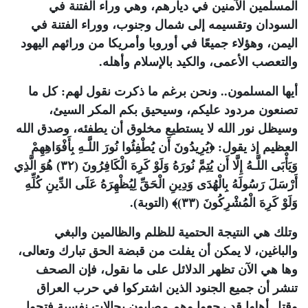
المسلمين الآمنين في ديارهم، وهي وراء الفتنة في
السودان وتقسيمه إلى شمال وجنوب، ووراء الفتنة في
اليمن، وهؤلاء جميعًا في أوروبا وأمريكا من ورائهم اليهود
والتعصب الأعمى، والكيد بالإسلام وأهله
.
أيها المسلمون.. ونحن برغم ما ذكرت نقول لهم: كل ما
تصنعون مردود عليكم، وسيحيق بكم المكر السيئ،
وسيظل نور الله لا يستطيع مخلوق أن يطفئه، وصدق الله
العظيم إذ يقول: ﴿يُرِيدُونَ أَن يُطْفِئُوا نُورَ اللَّـهِ بِأَفْوَاهِهِمْ
وَيَأْبَى اللَّـهُ إِلَّا أَن يُتِمَّ نُورَهُ وَلَوْ كَرِهَ الْكَافِرُونَ (٣٢) هُوَ الَّذِي
أَرْسَلَ رَسُولَهُ بِالْهُدَى وَدِينِ الْحَقِّ لِيُظْهِرَهُ عَلَى الدِّينِ كُلِّهِ
وَلَوْ كَرِهَ الْمُشْرِكُونَ (٣٣)﴾ (التوبة)
.
وتلك هي النتيجة الحتمية للظلم والظالمين والبغي
والباغين، لا يمكن أن يفلت من قبضة الحق تبارك وتعالى،
وها هي الآن تظهر الدلائل على ما نقول، فإن الصحف
تنشر أن جميع الجنود الذين اشتركوا في حرب العراق
وقتل أهلها قد رجعوا وهم مصابون بحالات نفسية فتحوا