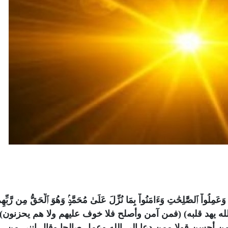
 ٱلصَّٰلِحَٰتِ وَءَامَنُواْ بِمَا نُزِّلَ عَلَىٰ مُحَمَّدٍۢ وَهُوَ ٱلْحَقُّ مِن رَّبِّهِمْ
) (ومن يؤمن بالله يهد قلبه) (فمن آمن وأصلح فلا خوف عليهم ولا هم يحزنون).
(ومن أحسن قولا ممن دعا إلى الله وعمل صالحا وقال إننى من