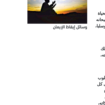
حياة
حانه
وسائل إيقاظ الإيمان
سلبا،
لك
ه،
لوب
ى كل
ته،