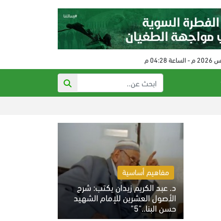
العدو الصهيوني يوا
مفاهيم أساسية
د. عبد الكريم زيدان يكتب: شرح
الأصول العشرين للإمام الشهيد
حسن البنا.."5"