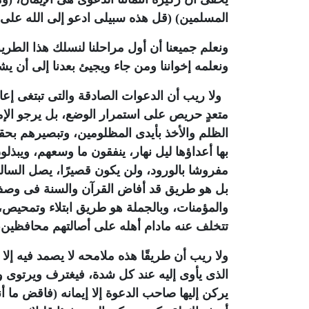
المسلمين) (قل هذه سبيلى ادعو إلى الله على ب
ونعلم جميعنا أن أول مراحلنا لنسلك هذا الطريق 
ونعلمه إخواننا ومن جاء ويجيئ بعدنا إلى أن يشا
ولا ريب أن الدعوات الصادقة والتى تبتغى إعا
متعدٍ حريص على استمرار الوضع، بل يرجو الإم
الظلم والأخذ بأيدى المظلومين، وتبصيرهم بحقو
بها أعداؤها ليل نهار، ينفقون ما وسعهم، ويبذل
مفروشا بالورود، ولن يكون قصيرًا، يصل السال
بل هو طريق قد أفاض القرآن والسنة فى وصف م
والمؤمنات، وبالجملة هو طريق ابتلاء وتمحيص، 
تتخلف عنه مادام أهله على أصالتهم محافظين
ولا ريب أن طريقًا هذه ملامحه لا يصمد فيه إل
الذى يأوى إليه عند كل شدة، فيغترف ويرتوى وي
يركن إليها صاحب الدعوة إلا إيمانه (فاقض ما أنت 