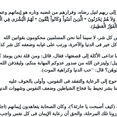
لى ربهم لنيل رضاه، وفرارهم من غضبه وناره هو إيمانهم وعم
لاَ هُمْ يَحْزَنُونَ * الَّذِينَ آمَنُواْ وَكَانُواْ يَتَّقُونَ * لَهُمُ الْبُشْرَى فِي الْ
الْفَوْزُ الْعَظِيمُ
).
كل شر، لا سيما أننا نحن المسلمين محكومون بقوانين الله
كل خير فى الدنيا والآخرة، ورتب على غيابه وضعفه كل شر كذل
تداعى الأكلة إلى قصعتها» فقال، قائل: ومن قلة نحن يومئذ ؟
لسيل! ولينزعن الله من صدور عدوكم المهابة منكم، وليقذفن الله
لوهَن؟ قال: "حب الدنيا وكراهية الموت
).
 أحوج إلى الرعاية والتفقد فى النفوس، وأولى بالخوف عليه
ننا بشر تحيط بنا فخاخ الشياطين وضعف النفوس وشهوات الدنيا
 (كيف أصبحت يا حارثة؟)، وكان الصحابة يتعاهدون إيمانهم (اجل
وزونا تلك المرحلة، والحق أن رعاية الإيمان فى كل نفس واجب