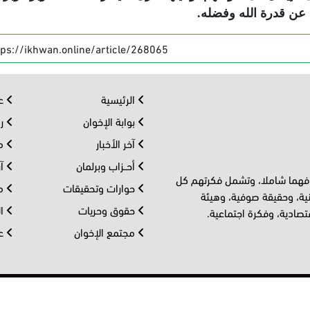
 عن قدرة الله وفضله
.
tps://ikhwan.online/article/268065
الرئيسية
عر
بوابة الإخوان
رو
آخر الأخبار
مف
أحــزاب وبرلمان
آر
 فهما شاملا، وتشمل فكرتهم كل
حوارات وتحقيقات
مل
ية، وحقيقة صوفية، وهيئة
حقوق وحريات
ال
تصادية، وفكرة اجتماعية.
مجتمع الإخوان
عا