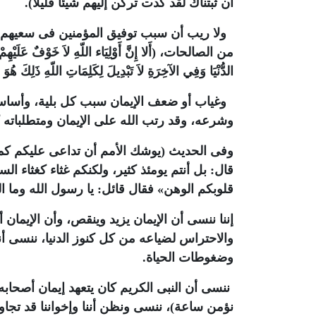
أن ثبتناك لقد كدت تركن إليهم شيئا قليلا
).
ولا ريب أن سبب توفيق المؤمنين فى سعيهم إ
من الصالحات، (أَلا إِنَّ أَوْلِيَاء اللّهِ لاَ خَوْفٌ عَلَيْهِمْ وَ
الدُّنْيَا وَفِي الآخِرَةِ لاَ تَبْدِيلَ لِكَلِمَاتِ اللّهِ ذَلِكَ هُوَ 
وغياب أو ضعف الإيمان سبب كل بلية، وأساس 
وشرعه، وقد رتب الله على الإيمان ومتطلباته 
وفى الحديث (يوشك الأمم أن تداعى عليكم كما 
قال: بل أنتم يومئذ كثير، ولكنكم غثاء كغثاء ا
قلوبكم الوهن» فقال قائل: يا رسول الله وما ا
إننا ننسى أن الإيمان يزيد وينقص، وأن الإيمان
والاحتراس لضياعه من كل كنوز الدنيا، ننسى أ
وضغوطات الحياة
.
ننسى أن النبى الكريم كان يتعهد إيمان أصحابه
نؤمن ساعة)، ننسى ونظن أننا وإخواننا قد تجا