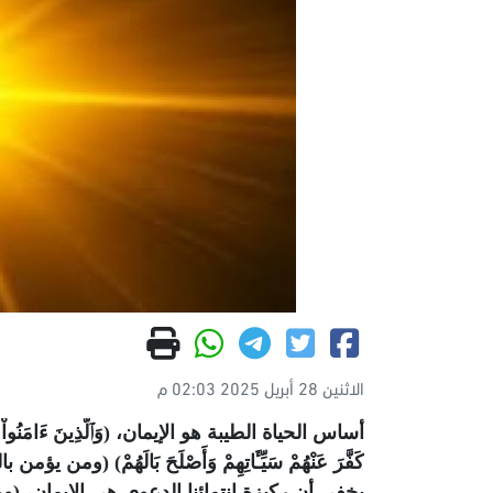
الاثنين 28 أبريل 2025 02:03 م
أساس الحياة الطيبة هو الإيمان، (وَٱلَّذِينَ ءَامَنُواْ وَعَمِلُواْ
كَفَّرَ عَنْهُمْ سَيِّـَٔاتِهِمْ وَأَصْلَحَ بَالَهُمْ
يخفى أن ركيزة انتمائنا الدعوى هى الإيمان، 