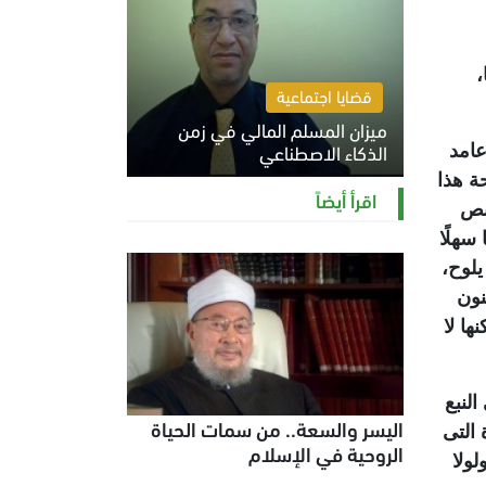
،
قضايا اجتماعية
ميزان المسلم المالي في زمن
الذكاء الاصطناعي
عامد
ة هذا
السبت 8 أغسطس 2026 11:21 ص
اقرأ أيضاً
ربص
سهلًا
يلوح،
نون
ها لا
لنبع
اليسر والسعة.. من سمات الحياة
 التى
الروحية في الإسلام
لولا