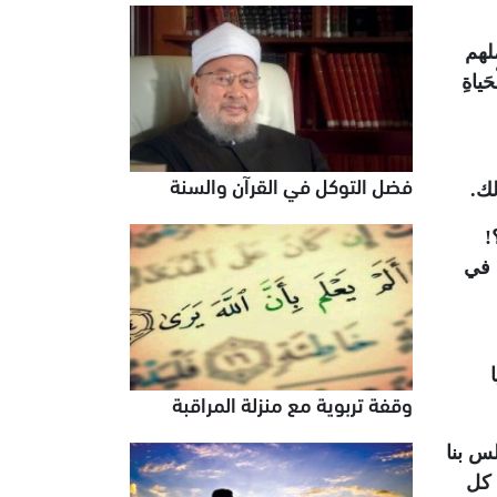
لهم
حَياةِ
فضل التوكل في القرآن والسنة
ك.
!
 في
وقفة تربوية مع منزلة المراقبة
س بنا
 كل