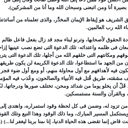
صيرة أنا ومن اتبعنى وسبحان الله وما أنا من المشركين).
الشريف هو إيقاظ الإيمان المخدَّر، والذى تعلمناه من أساتذتنا
ء الله رب العالمين
.
دة الحقوق لأصحابها، وترنو لبناء مجد قد زال بفعل فاعل ظالم 
عان فى ظلمه واعتدائه- تلك الدعوة التى تضع نصب عينيها إزاح
قهم ومكانتهم التى خلقهم الله من أجلها، تلك الدعوة التى يت
ون من الجهد ما استطاعوا، تلك الدعوة الكريمة لن يكون طريقها 
كون فيه لأهدافهم مع أول محاولة منهم، أو ومع أول ضوء فجر 
شقته، طريق قُتل فيه الأنبياء والصالحون، وعُذب فيه المؤم
قَلّ أن يخلو يوما من شدائد ومحن، تختلف صورها ودرجاتها، لكن
، وبالقرآن والسنة مستمسكين
.
ا من تزود له، وضمن فى كل لحظة وقود استمراره، واهتدى إلى ا
ستكمل المسير المبارك، وما ذلك الوقود وهذا النبع وتلك القوة
قاض إنما تقضى هذه الحياة الدنيا، إنا ىمنا بربنا ليغفر لنا...) (و