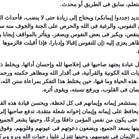
ا متعلم، سابق فى الطريق أو محدث
.
يد (جددوا إيمانكم) ويحتاج إلى زيادة حتى لا ينضب، فأحداث ال
فى النفوس، والرغبة فى الله والحرص على الجنة والخوف منه سب
نقص، ويكبر فى بعض النفوس ويصغر، ويتأثر بالمواقف إيجابا و
 يعزى إليه (إن للنفوس إقبالا وإدبارا، فإذا أقبلت فالزموها
)
ل عبادة يجتهد صاحبها فى إخلاصها لله وإحسان أدائها، ويخلط ذ
ت الله الكونية والقرآنية، فى أقدار الله ومظاهر حكمته ورحمت
هذه الحياة وما فيها، حين يختلط هذا التفكر بمراعاة سنن الله،
مان فى القلوب، ويرفع نسبته، ويقوى أثره
.
ه، يستشعر إيمانه وإيمانهم فى كل لحظة، ويحسن قيادة هذه الق
 يحافظ على إيمانه وإيمان إخوانه شعلة متقدة، تدفع صاحبها إل
ى يكون من نفس المؤمن دافعًا ورادعًا، وحينها يشعر الجميع
 وحينها يسعد الجميع، ويضعون دعوتهم فى عيونهم وقلوبهم، وفوق
الإيمان فى نفوسهم، وحينها تتنزل علينا رحمات الله وبره وبركا