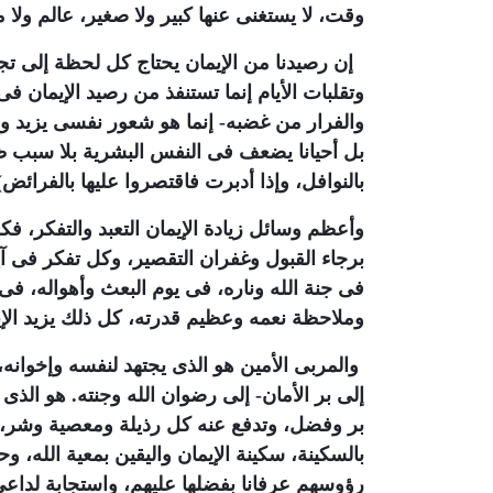
وقت، لا يستغنى عنها كبير ولا صغير، عالم ول
إن رصيدنا من الإيمان يحتاج كل لحظة إلى تجد
وتقلبات الأيام إنما تستنفذ من رصيد الإيمان 
والفرار من غضبه- إنما هو شعور نفسى يزيد وي
بل أحيانا يضعف فى النفس البشرية بلا سبب ظاهر
بالنوافل، وإذا أدبرت فاقتصروا عليها بالفرائض
.
وأعظم وسائل زيادة الإيمان التعبد والتفكر، فك
برجاء القبول وغفران التقصير، وكل تفكر فى آيا
فى جنة الله وناره، فى يوم البعث وأهواله، فى 
وملاحظة نعمه وعظيم قدرته، كل ذلك يزيد الإي
والمربى الأمين هو الذى يجتهد لنفسه وإخوان
إلى بر الأمان- إلى رضوان الله وجنته. هو الذى
بر وفضل، وتدفع عنه كل رذيلة ومعصية وشر، حت
بالسكينة، سكينة الإيمان واليقين بمعية الله،
رؤوسهم عرفانا بفضلها عليهم، واستجابة لداعى 