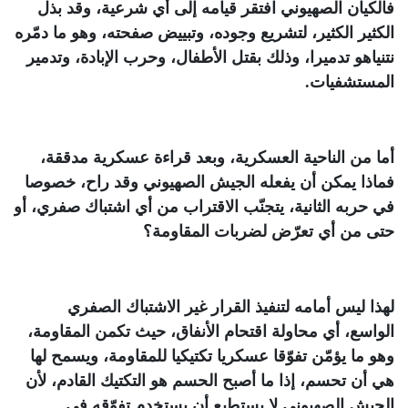
فالكيان الصهيوني افتقر قيامه إلى أي شرعية، وقد بذل
الكثير الكثير، لتشريع وجوده، وتبييض صفحته، وهو ما دمّره
نتنياهو تدميرا، وذلك بقتل الأطفال، وحرب الإبادة، وتدمير
المستشفيات
.
أما من الناحية العسكرية، وبعد قراءة عسكرية مدققة،
فماذا يمكن أن يفعله الجيش الصهيوني وقد راح، خصوصا
في حربه الثانية، يتجنّب الاقتراب من أي اشتباك صفري، أو
حتى من أي تعرّض لضربات المقاومة؟
لهذا ليس أمامه لتنفيذ القرار غير الاشتباك الصفري
الواسع، أي محاولة اقتحام الأنفاق، حيث تكمن المقاومة،
وهو ما يؤمّن تفوّقا عسكريا تكتيكيا للمقاومة، ويسمح لها
هي أن تحسم، إذا ما أصبح الحسم هو التكتيك القادم، لأن
الجيش الصهيوني لا يستطيع أن يستخدم تفوّقه في