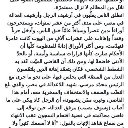
تلال من المظالم لا تزال مستمرّة.
انطلق الناس يقلّبون في أرشيف الرجل وأرشيف العدالة
في مصر، على مدى أكثر من عشر سنوات، ويستخرجون
أوراقاً تدين عصراً وسياقاً عامّاً خنق الناس، وأدخل حزناً
وفقداً وإهانات على عشرات آلافٍ من البيوت كانت عامرةً
فتهدّمت، ومن أكثر الأوراق إدانةً للمنظومة كلّها أن
الأحكام صارت كأنها قرارات سياسية وأمنية، أو بالحدّ
الأدنى خاضعةً لها، ومن ذلك أن القاضي الميّت اتّقد به
الشطط الشخصي، فكان يتعمّد إهانة الذين يلتمّسون
العدل من المنصّة التي يجلس فيها، على نحو ما جرى مع
الرئيس محمّد مرسي، شهيد اللاعدالة في مصر، والذي بلغ
التعنّت والعسف والاستخفاف والسخرية معه، أمام هذا
القاضي، وغيره ممّن يشبهونه، أن الرجل كاد يبكي على ما
أصاب (وسوف يصيب) مرفق العدالة، حين توجّه إلى
قاضى محاكمته في قضية اقتحام السجون عقب الانتهاء
من سماع شاهد الإثبات بالقول: "أنا لا أسمعك كثيراً ولا