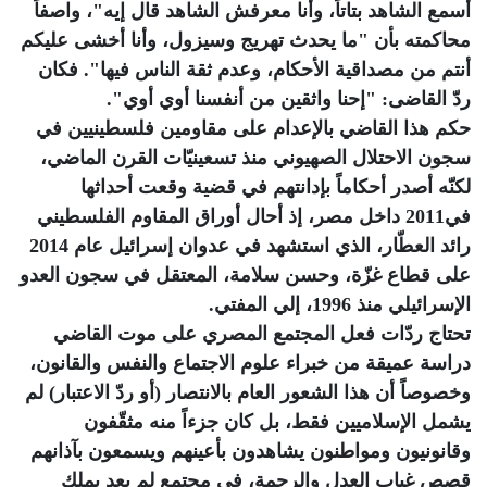
أسمع الشاهد بتاتاً، وأنا معرفش الشاهد قال إيه"، واصفاً
محاكمته بأن "ما يحدث تهريج وسيزول، وأنا أخشى عليكم
أنتم من مصداقية الأحكام، وعدم ثقة الناس فيها". فكان
ردّ القاضى: "إحنا واثقين من أنفسنا أوي أوي".
حكم هذا القاضي بالإعدام على مقاومين فلسطينيين في
سجون الاحتلال الصهيوني منذ تسعينيّات القرن الماضي،
لكنّه أصدر أحكاماً بإدانتهم في قضية وقعت أحداثها
في2011 داخل مصر، إذ أحال أوراق المقاوم الفلسطيني
رائد العطّار، الذي استشهد في عدوان إسرائيل عام 2014
على قطاع غزّة، وحسن سلامة، المعتقل في سجون العدو
الإسرائيلي منذ 1996، إلي المفتي.
تحتاج ردّات فعل المجتمع المصري على موت القاضي
دراسة عميقة من خبراء علوم الاجتماع والنفس والقانون،
وخصوصاً أن هذا الشعور العام بالانتصار (أو ردّ الاعتبار) لم
يشمل الإسلاميين فقط، بل كان جزءاً منه مثقّفون
وقانونيون ومواطنون يشاهدون بأعينهم ويسمعون بآذانهم
قصص غياب العدل والرحمة، في مجتمعٍ لم يعد يملك