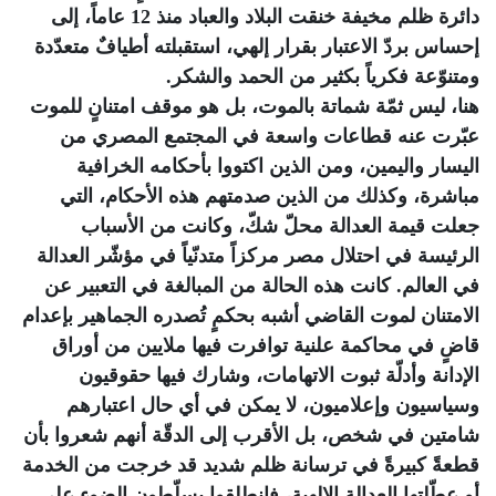
دائرة ظلم مخيفة خنقت البلاد والعباد منذ 12 عاماً، إلى
إحساس بردّ الاعتبار بقرار إلهي، استقبلته أطيافٌ متعدّدة
ومتنوّعة فكرياً بكثير من الحمد والشكر.
هنا، ليس ثمّة شماتة بالموت، بل هو موقف امتنانٍ للموت
عبّرت عنه قطاعات واسعة في المجتمع المصري من
اليسار واليمين، ومن الذين اكتووا بأحكامه الخرافية
مباشرة، وكذلك من الذين صدمتهم هذه الأحكام، التي
جعلت قيمة العدالة محلّ شكّ، وكانت من الأسباب
الرئيسة في احتلال مصر مركزاً متدنّياً في مؤشّر العدالة
في العالم. كانت هذه الحالة من المبالغة في التعبير عن
الامتنان لموت القاضي أشبه بحكمٍ تُصدره الجماهير بإعدام
قاضٍ في محاكمة علنية توافرت فيها ملايين من أوراق
الإدانة وأدلّة ثبوت الاتهامات، وشارك فيها حقوقيون
وسياسيون وإعلاميون، لا يمكن في أي حال اعتبارهم
شامتين في شخص، بل الأقرب إلى الدقّة أنهم شعروا بأن
قطعةً كبيرةً في ترسانة ظلم شديد قد خرجت من الخدمة
أو عطّلتها العدالة الإلهية، فانطلقوا يسلّطون الضوء على