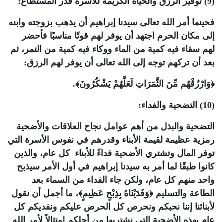
(9) توفير الرزق والحياة الكريمة للأسرة قدر المستطاع:
فحينما أمر الله تعالى سيدنا إبراهيم أن يذهب بزوجته وابنه
إلى مكان الحرم اجتهد أن يوفر لهم قوتًا مناسبًا فأحضر
لهم سقاء فيه كمية من الماء ووكاء فيه كمية من التمر، ثم
بعد أن تركهم توجه إلى الله تعالى أن يوفر لهم الرزق:
﴿وَارْزُقْهُم مِّنَ الثَّمَرَاتِ لَعَلَّهُمْ يَشْكُرُونَ﴾.
(10) التضحية والفداء:
التضحية والبذل من أهم عوامل نجاح العلاقات والأضحية
رمزية عظيمة لقيمة الأبناء وقدرهم في نفوس الأسرة التي
توفر المال وتشتري الأضحية فداءً للأبناء كل عام، والذين
كانوا طبقًا لما أمر به سيدنا إبراهيم في أول الأمر سيذبح
واحد منهم كل عام، ولكن جاء الفداء من السماء بعد
الطاعة والتسليم ﴿وَفَدَيْنَاهُ بِذِبْحٍ عَظِيمٍ﴾، ما أجمل أن نقول
لأبنائنا إننا نحبكم ونحرص كل الحرص عليكم ونفديكم كل
عام بهذه الأضحية التي نشتريها من أجلكم امتثالاً لأمر الله