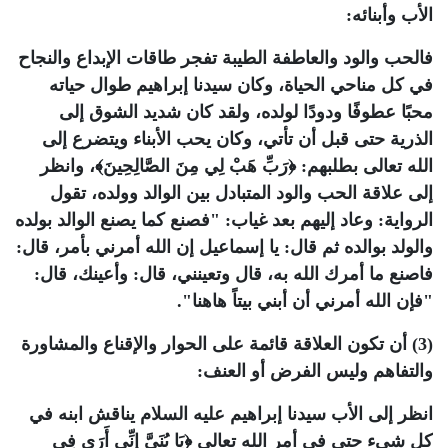
الأب وأبنائه:
فالحب والود والعاطفة الطيبة تفجر طاقات الإبداع والنجاح
في كل مناحي الحياة، وكان سيدنا إبراهيم طوال حياته
محبًا عطوفًا ودودًا لولده، ولقد كان شديد الشوق إلى
الذرية حتى قبل أن تأتي، وكان يحب الأبناء ويتضرع إلى
الله تعالى بطلبهم: ﴿رَبِّ هَبْ لِي مِنَ الصَّالِحِينَ﴾، وانظر
إلى علاقة الحب والود المتبادل بين الوالد وولده، تقول
الرواية: وعاد إليهم بعد غياب: "فصنع كما يصنع الوالد بولده
والولد بوالده ثم قال: يا إسماعيل إن الله أمرني بأمر، قال:
فاصنع ما أمرك الله به، قال وتعينني، قال: وأعينك، قال:
"فإن الله أمرني أن أبني بيتاً هاهنا".
(3) أن تكون العلاقة قائمة على الحوار والإقناع والمشاورة
والتفاهم وليس الفرض أو العنف:
انظر إلى الأب سيدنا إبراهيم عليه السلام يناقش ابنه في
كل شيء حتى في أمر الله تعالى ﴿يَا بُنَيَّ إِنِّي أَرَى فِي