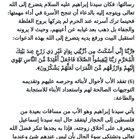
رسالتها: فكان سيدنا إبراهيم عليه السلام يتضرع إلى الله
تعالى ويتوجه إليه بالدعاء أن تنجح الأسرة في أداء مهمتها:
فحينما ترك أسرته عند الحرم لم يتركها بروح الغلظة
والجفاء بل ذهب بعد غيابه عن أعينهم، وحيث لا يرونه
استقبل البيت ورفع يديه يتضرع إلى الله بهذه الدعوات:
﴿رَّبَّنَا إِنِّي أَسْكَنتُ مِن ذُرِّيَّتِي بِوَادٍ غَيْرِ ذِي زَرْعٍ عِندَ بَيْتِكَ
الْمُحَرَّمِ رَبَّنَا لِيُقِيمُواْ الصَّلاَةَ فَاجْعَلْ أَفْئِدَةً مِّنَ النَّاسِ تَهْوِي
إِلَيْهِمْ وَارْزُقْهُم مِّنَ الثَّمَرَاتِ لَعَلَّهُمْ يَشْكُرُونَ﴾.
(6) تفقد الأب لأحوال لأبنائه وحرصه عليهم وتقديمه
التوجيهات الصالحة لهم واستعداد الأبناء للاستجابة
والطاعة:
يأتي سيدنا إبراهيم وهو الأب من مسافات بعيدة من
فلسطين إلى الحجاز ليتفقد حال ابنه سيدنا إسماعيل
ويتعرف على أخلاق زوجته، فإذا به يجدها تنكر فضلَ الله
تعالى وتشتكي سوءَ الحال بأن ليس عندهم شئ وعندما