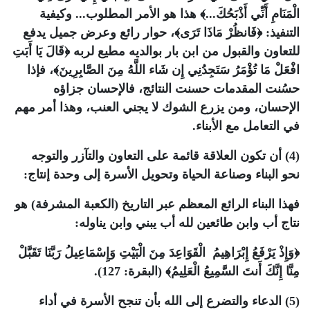
الْمَنَامِ أَنِّي أَذْبَحُكَ...﴾ هذا هو الأمر المطلوب... وكيفية
التنفيذ: ﴿فَانظُرْ مَاذَا تَرَى﴾، حوار رائع وعرض جميل يدفع
للتعاون والقبول من ابن بار بوالديه مطيع لربه ﴿قَالَ يَا أَبَتِ
افْعَلْ مَا تُؤْمَرُ سَتَجِدُنِي إِن شَاء اللَّهُ مِنَ الصَّابِرِينَ﴾، فإذا
حسُنت المقدمات حسنت النتائج، فالإحسان جزاؤه
الإحسان، ومن يزرع الشوك لا يجني العنب، وهذا أمر مهم
في التعامل مع الأبناء.
(4) أن تكون العلاقة قائمة على التعاون والتآزر والتوجه
نحو البناء وصناعة الحياة وتحويل الأسرة إلى وحدة إنتاج:
فهذا البناء الرائع المعظم عبر التاريخ (الكعبة المشرفة) هو
نتاج أب وابن طائعين لله أب يبني وابن يناوله:
﴿وَإِذْ يَرْفَعُ إِبْرَاهِيمُ الْقَوَاعِدَ مِنَ الْبَيْتِ وَإِسْمَاعِيلُ رَبَّنَا تَقَبَّلْ
مِنَّا إِنَّكَ أَنتَ السَّمِيعُ الْعَلِيمُ﴾ (البقرة: 127).
(5) الدعاء والتضرع إلى الله بأن تنجح الأسرة في أداء