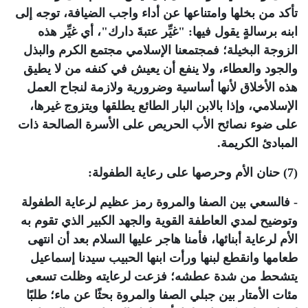
تأكد من بخلها وامتناعها عن أداء واجب الضيافة، توجه إلى
ابنه برسالةٍ يقول فيها: "غيِّر عتبةَ دارك"، أي غيِّر هذه
الزوجة البخيلة؛ فمجتمعنا الإسلامي مجتمع الكرم والبذل
والجود والعطاء، ولا ينفع أن يعيش في كنفه من لا يطيق
هذه الأخلاق لأنها أساسية وضرورية ولازمة لنجاح العمل
الإسلامي، وإذا بالابن البار الطائع يطلقها ويتزوج غيرها،
على ضوء نصائح الأب الحريص على الأسرة الصالحة ذات
المبادئ الكريمة.
(7) حنان الأم وحرصها على رعاية الطفولة:
- فالسعي بين الصفا والمروة رمز عظيم لرعاية الطفولة
وتوضيح لمدي العاطفة القوية والجهد الكبير الذي تقوم به
الأم لرعاية أبنائها، فأمنا هاجر عليها السلام بعد أن انتهى
طعامها وانقطع لبنها ورأت ابنها الحبيب سيدنا إسماعيل
يتشحط من شدة عطشه؛ فزعت لرعايته وظلت تسعى
مئات الأمتار بين جبلي الصفا والمروة بحثًا عن ماء؛ طلبًا