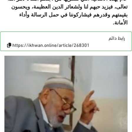
تعالى، فيزيد حبهم لنا ولشعائر الدين العظيمة، ويحسون
بقيمتهم وقدرهم فيشاركوننا في حمل الرسالة وأداء
الأمانة.
رابط دائم
https://ikhwan.online/article/268301