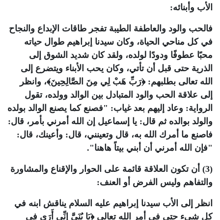
الأب وأبنائه:
فالحب والود والعاطفة الطيبة تفجر طاقات الإبداع والنجاح
في كل مناحي الحياة، وكان سيدنا إبراهيم طوال حياته
محبًا عطوفًا ودودًا لولده، ولقد كان شديد الشوق إلى
الذرية حتى قبل أن تأتي، وكان يحب الأبناء ويتضرع إلى
الله تعالى بطلبهم: ﴿رَبِّ هَبْ لِي مِنَ الصَّالِحِينَ﴾، وانظر
إلى علاقة الحب والود المتبادل بين الوالد وولده، تقول
الرواية: وعاد إليهم بعد غياب: "فصنع كما يصنع الوالد بولده
والولد بوالده ثم قال: يا إسماعيل إن الله أمرني بأمر، قال:
فاصنع ما أمرك الله به، قال وتعينني، قال: وأعينك، قال:
"فإن الله أمرني أن أبني بيتاً هاهنا".
(3) أن تكون العلاقة قائمة على الحوار والإقناع والمشاورة
والتفاهم وليس الفرض أو العنف:
انظر إلى الأب سيدنا إبراهيم عليه السلام يناقش ابنه في
كل شيء حتى في أمر الله تعالى ﴿يَا بُنَيَّ إِنِّي أَرَى فِي