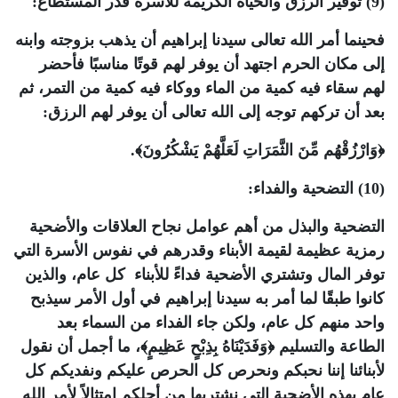
(9) توفير الرزق والحياة الكريمة للأسرة قدر المستطاع:
فحينما أمر الله تعالى سيدنا إبراهيم أن يذهب بزوجته وابنه
إلى مكان الحرم اجتهد أن يوفر لهم قوتًا مناسبًا فأحضر
لهم سقاء فيه كمية من الماء ووكاء فيه كمية من التمر، ثم
بعد أن تركهم توجه إلى الله تعالى أن يوفر لهم الرزق:
﴿وَارْزُقْهُم مِّنَ الثَّمَرَاتِ لَعَلَّهُمْ يَشْكُرُونَ﴾.
(10) التضحية والفداء:
التضحية والبذل من أهم عوامل نجاح العلاقات والأضحية
رمزية عظيمة لقيمة الأبناء وقدرهم في نفوس الأسرة التي
توفر المال وتشتري الأضحية فداءً للأبناء كل عام، والذين
كانوا طبقًا لما أمر به سيدنا إبراهيم في أول الأمر سيذبح
واحد منهم كل عام، ولكن جاء الفداء من السماء بعد
الطاعة والتسليم ﴿وَفَدَيْنَاهُ بِذِبْحٍ عَظِيمٍ﴾، ما أجمل أن نقول
لأبنائنا إننا نحبكم ونحرص كل الحرص عليكم ونفديكم كل
عام بهذه الأضحية التي نشتريها من أجلكم امتثالاً لأمر الله