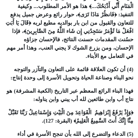
الْمَنَامِ أَنِّي أَذْبَحُكَ...﴾ هذا هو الأمر المطلوب... وكيفية
التنفيذ: ﴿فَانظُرْ مَاذَا تَرَى﴾، حوار رائع وعرض جميل يدفع
للتعاون والقبول من ابن بار بوالديه مطيع لربه ﴿قَالَ يَا أَبَتِ
افْعَلْ مَا تُؤْمَرُ سَتَجِدُنِي إِن شَاء اللَّهُ مِنَ الصَّابِرِينَ﴾، فإذا
حسُنت المقدمات حسنت النتائج، فالإحسان جزاؤه
الإحسان، ومن يزرع الشوك لا يجني العنب، وهذا أمر مهم
في التعامل مع الأبناء.
(4) أن تكون العلاقة قائمة على التعاون والتآزر والتوجه
نحو البناء وصناعة الحياة وتحويل الأسرة إلى وحدة إنتاج:
فهذا البناء الرائع المعظم عبر التاريخ (الكعبة المشرفة) هو
نتاج أب وابن طائعين لله أب يبني وابن يناوله:
﴿وَإِذْ يَرْفَعُ إِبْرَاهِيمُ الْقَوَاعِدَ مِنَ الْبَيْتِ وَإِسْمَاعِيلُ رَبَّنَا تَقَبَّلْ
مِنَّا إِنَّكَ أَنتَ السَّمِيعُ الْعَلِيمُ﴾ (البقرة: 127).
(5) الدعاء والتضرع إلى الله بأن تنجح الأسرة في أداء