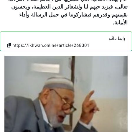
تعالى، فيزيد حبهم لنا ولشعائر الدين العظيمة، ويحسون
بقيمتهم وقدرهم فيشاركوننا في حمل الرسالة وأداء
الأمانة.
رابط دائم
https://ikhwan.online/article/268301