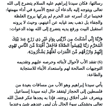
رسالتها: فكان سيدنا إبراهيم عليه السلام يتضرع إلى الله
تعالى ويتوجه إليه بالدعاء أن تنجح الأسرة في أداء مهمتها:
فحينما ترك أسرته عند الحرم لم يتركها بروح الغلظة
والجفاء بل ذهب بعد غيابه عن أعينهم، وحيث لا يرونه
استقبل البيت ورفع يديه يتضرع إلى الله بهذه الدعوات:
﴿رَّبَّنَا إِنِّي أَسْكَنتُ مِن ذُرِّيَّتِي بِوَادٍ غَيْرِ ذِي زَرْعٍ عِندَ بَيْتِكَ
الْمُحَرَّمِ رَبَّنَا لِيُقِيمُواْ الصَّلاَةَ فَاجْعَلْ أَفْئِدَةً مِّنَ النَّاسِ تَهْوِي
إِلَيْهِمْ وَارْزُقْهُم مِّنَ الثَّمَرَاتِ لَعَلَّهُمْ يَشْكُرُونَ﴾.
(6) تفقد الأب لأحوال لأبنائه وحرصه عليهم وتقديمه
التوجيهات الصالحة لهم واستعداد الأبناء للاستجابة
والطاعة:
يأتي سيدنا إبراهيم وهو الأب من مسافات بعيدة من
فلسطين إلى الحجاز ليتفقد حال ابنه سيدنا إسماعيل
ويتعرف على أخلاق زوجته، فإذا به يجدها تنكر فضلَ الله
تعالى وتشتكي سوءَ الحال بأن ليس عندهم شئ وعندما