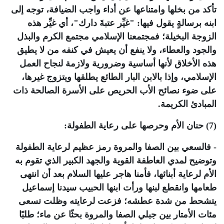
تأكد من بخلها وامتناعها عن أداء واجب الضيافة، توجه إلى
ابنه برسالةٍ يقول فيها: "غيِّر عتبةَ دارك"، أي غيِّر هذه
الزوجة البخيلة؛ فمجتمعنا الإسلامي مجتمع الكرم والبذل
والجود والعطاء، ولا ينفع أن يعيش في كنفه من لا يطيق
هذه الأخلاق لأنها أساسية وضرورية ولازمة لنجاح العمل
الإسلامي، وإذا بالابن البار الطائع يطلقها ويتزوج غيرها،
على ضوء نصائح الأب الحريص على الأسرة الصالحة ذات
المبادئ الكريمة.
(7) حنان الأم وحرصها على رعاية الطفولة:
- فالسعي بين الصفا والمروة رمز عظيم لرعاية الطفولة
وتوضيح لمدي العاطفة القوية والجهد الكبير الذي تقوم به
الأم لرعاية أبنائها، فأمنا هاجر عليها السلام بعد أن انتهى
طعامها وانقطع لبنها ورأت ابنها الحبيب سيدنا إسماعيل
يتشحط من شدة عطشه؛ فزعت لرعايته وظلت تسعى
مئات الأمتار بين جبلي الصفا والمروة بحثًا عن ماء؛ طلبًا