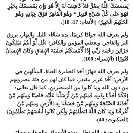
يَمْسَسْكَ اللَّهُ بِضُرٍّ فَلاَ كَاشِفَ لَهُ إِلاَّ هُوَ وَإِن يَمْسَسْكَ بِخَيْرٍ
فَهُوَ عَلَى كُلِّ شَيْءٍ قَدِيرٌ * وَهُوَ الْقَاهِرُ فَوْقَ عِبَادِهِ وَهُوَ
الْحَكِيمُ الْخَبِيرُ} (الأنعام: 17، 18).
ولم يعرف الله جوادًا كريمًا، يده سَحَّاء الليل والنهار، يرزق
البر والفاجر، ويعطي المؤمن والكافر: {قُل لَّوْ أَنتُمْ تَمْلِكُونَ
خَزَائِنَ رَحْمَةِ رَبِّي إِذًا لَّأَمْسَكْتُمْ خَشْيَةَ الإِنفَاقِ وَكَانَ الإِنسَانُ
قَتُورًا} (الإسراء: 100).
ولم يعرف الله قهارًا أخذ الجبابرة العتاة، المتألهين في
الأرض؛ أخْذ عزيز مقتدر، فما كان لهم من فئة ينصرونهم
من دون الله وما كانوا من المنتصرين، كما قال تعالى:
{فَكُلا أَخَذْنَا بِذَنبِهِ فَمِنْهُم مَّنْ أَرْسَلْنَا عَلَيْهِ حَاصِبًا وَمِنْهُم مَّنْ
أَخَذَتْهُ الصَّيْحَةُ وَمِنْهُم مَّنْ خَسَفْنَا بِهِ الأَرْضَ وَمِنْهُم مَّنْ
أَغْرَقْنَا وَمَا كَانَ اللَّهُ لِيَظْلِمَهُمْ وَلَكِن كَانُوا أَنفُسَهُمْ يَظْلِمُونَ}
(العنكبوت: 40).
من لم يعرف الله تعالى بهذه الأسماء، والصفات وسائر