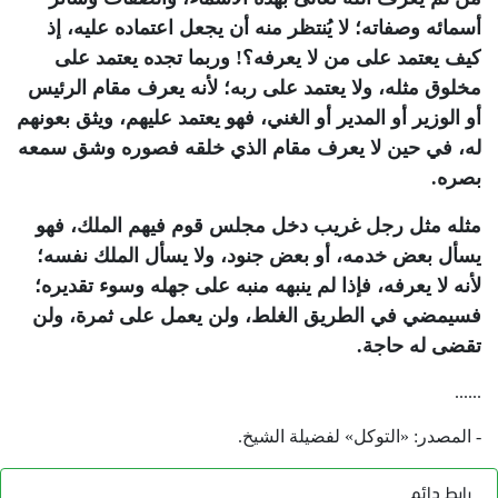
أسمائه وصفاته؛ لا يُنتظر منه أن يجعل اعتماده عليه، إذ
كيف يعتمد على من لا يعرفه؟! وربما تجده يعتمد على
مخلوق مثله، ولا يعتمد على ربه؛ لأنه يعرف مقام الرئيس
أو الوزير أو المدير أو الغني، فهو يعتمد عليهم، ويثق بعونهم
له، في حين لا يعرف مقام الذي خلقه فصوره وشق سمعه
بصره.
مثله مثل رجل غريب دخل مجلس قوم فيهم الملك، فهو
يسأل بعض خدمه، أو بعض جنود، ولا يسأل الملك نفسه؛
لأنه لا يعرفه، فإذا لم ينبهه منبه على جهله وسوء تقديره؛
فسيمضي في الطريق الغلط، ولن يعمل على ثمرة، ولن
تقضى له حاجة.
......
- المصدر: «التوكل» لفضيلة الشيخ.
رابط دائم