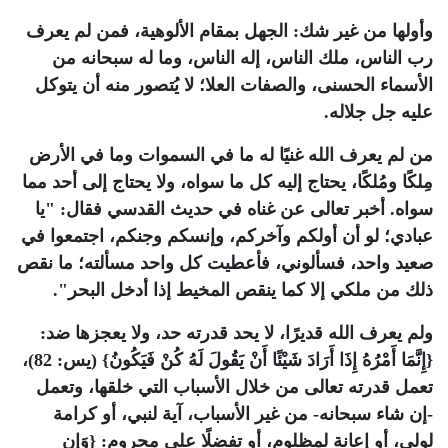
وأولها من غير شك: الجهل بمقام الألوهية، فمن لم يعرف
رب الناس، ملك الناس، إله الناس، وما له سبحانه من
الأسماء الحسنى، والصفات العلا؛ لا يُتصور منه أن يتوكل
عليه جل جلاله.
من لم يعرف الله غنيًا له ما في السموات وما في الأرض
مِلكًا ومُلكًا، يحتاج إليه كل ما سواه، ولا يحتاج إلى أحد مما
سواه. أخبر تعالى عن غناه في حديث القدسي فقال: "يا
عبادي؛ لو أن أولكم وآخركم، وإنسكم وجنكم، اجتمعوا في
صعيد واحد، فسألوني، فأعطيت كل واحد مسألته؛ ما نقص
ذلك من ملكي إلا كما ينقص المخيط إذا أدخل البحر".
ولم يعرف الله قديرًا، لا يحد قدرته حد، ولا يعجزها ضد:
{إِنَّمَا أَمْرُهُ إِذَا أَرَادَ شَيْئًا أَنْ يَقُولَ لَهُ كُنْ فَيَكُونُ} (يس: 82)،
تعمل قدرته تعالى من خلال الأسباب التي خلقها، وتعمل
-إن شاء سبحانه- من غير الأسباب، آية لنبي، أو كرامة
لولي، أو إعانة لمظلوم، أو تفضلًا على محروم: {وَإِن