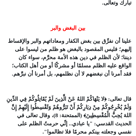
تبارك وتعالى.
بين البغض والبر
علينا أن نفرِّق بين بغض الكفار ومعاداتهم والبر والإقساط
إليهم؛ فليس المقصود بالبغض هو ظلم من ليسوا على
ديننا؛ لأن الظلم في دين هذه الأمة محرَّم، سواء كان
الواقع عليه الظلم مسلمًا أو مشركًا أو من أهل الكتاب؛
فقد أمرنا أن نبغضهم لا أن نظلمهم، بل أمرنا أن نبرَّهم.
قال تعالى:
﴿لا يَنْهَاكُمْ اللهُ عَنْ الَّذِينَ لَمْ يُقَاتِلُوكُمْ فِي الدِّينِ
وَلَمْ يُخْرِجُوكُمْ مِنْ دِيَارِكُمْ أَنْ تَبَرُّوهُمْ وَتُقْسِطُوا إِلَيْهِمْ إِنَّ
اللهَ يُحِبُّ الْمُقْسِطِينَ﴾
(الممتحنة: 8)، وقال تعالى في
الحديث القدسي: "
يا عبادي.. إنِّي حرمتُ الظلم على
نفسي وجعلته بينكم محرمًا فلا تظالموا
".