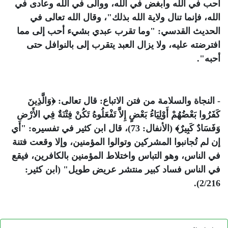
أحب في الله وأبغض في الله، ووالى في الله وعادى في
الله، فإنما تنال ولاية الله بذلك
"، وقال الله تعالى في
الحديث القدسي: "
وما تقرب عبدي بشيء أحب إلى مما
افترضته عليه، ولا يزال العبد يتقرب إلى بالنوافل حتى
أحبه
".
- النجاة والسلامة من فتن الاتباع: قال تعالى:
﴿وَالَّذِينَ
كَفَرُوا بَعْضُهُمْ أَوْلِيَاءُ بَعْضٍ إِلاَّ تَفْعَلُوهُ تَكُنْ فِتْنَةٌ فِي الأَرْضِ
وَفَسَادٌ كَبِيرٌ﴾
(الأنفال: 73)، قال ابن كثير في تفسيره: "أي
إن لم تُجانبوا المشركين وتوالوا المؤمنين، وإلا وقعت فتنة
في الناس، وهو التباس واختلاط المؤمنين بالكافرين، فيقع
في الناس فساد كبير منتشر عريض طويل" (ابن كثير:
2/216).