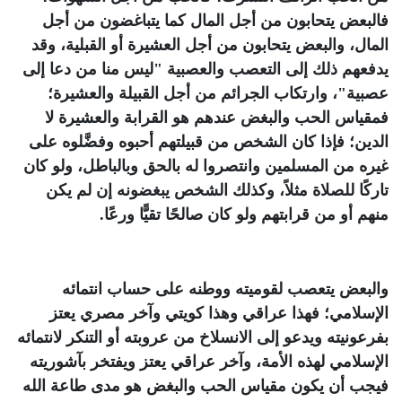
فالبعض يتحابون من أجل المال كما يتباغضون من أجل
المال، والبعض يتحابون من أجل العشيرة أو القبلية، وقد
يدفعهم ذلك إلى التعصب والعصبية "ليس منا من دعا إلى
عصبية"، وارتكاب الجرائم من أجل القبيلة والعشيرة؛
فمقياس الحب والبغض عندهم هو القرابة والعشيرة لا
الدين؛ فإذا كان الشخص من قبيلتهم أحبوه وفضَّلوه على
غيره من المسلمين وانتصروا له بالحق وبالباطل، ولو كان
تاركًا للصلاة مثلاً، وكذلك الشخص يبغضونه إن لم يكن
منهم أو من قرابتهم ولو كان صالحًا تقيًّا ورعًا.
والبعض يتعصب لقوميته ووطنه على حساب انتمائه
الإسلامي؛ فهذا عراقي وهذا كويتي وآخر مصري يعتز
بفرعونيته ويدعو إلى الانسلاخ من عروبته أو التنكر لانتمائه
الإسلامي لهذه الأمة، وآخر عراقي يعتز ويفتخر بآشوريته
فيجب أن يكون مقياس الحب والبغض هو مدى طاعة الله