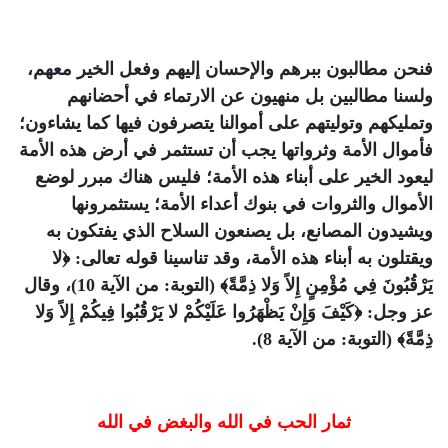
فنحن مطالبون ببرهم والإحسان إليهم وفعل الخير معهم،
ولسنا مطالبين بل منهيون عن الارتماء في أحضانهم
وتمليكهم وتوليتهم على أموالنا يتصرفون فيها كما يشاءون؛
فأموال الأمة وثرواتها يجب أن تستثمر في أرض هذه الأمة
ليعود الخير على أبناء هذه الأمة؛ فليس هناك مبرر لوضع
الأموال والثروات في بنوك أعداء الأمة؛ يستثمرونها
ويشيدون المصانع، بل يصنعون السلاح الذي يفتكون به
ويقتلون به أبناء هذه الأمة، وقد تناسينا قوله تعالى:
﴿لا
يَرْقُبُونَ فِي مُؤْمِنٍ إِلاً وَلا ذِمَّةً﴾
(التوبة: من الآية 10)، وقال
عز وجل:
﴿كَيْفَ وَإِنْ يَظْهَرُوا عَلَيْكُمْ لا يَرْقُبُوا فِيكُمْ إِلاً وَلا
ذِمَّةً﴾
(التوبة: من الآية 8).
ثمار الحب في الله والبغض في الله