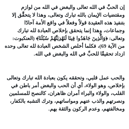
إن الحبَّ في الله تعالى والبغض في الله من لوازم
ومقتضيات الإيمان بالله تبارك وتعالى، وهذا لا يتحقَّق إلا
بتنفيذ هذه العقيدة قولاً وفعلاً في واقع الأمة آحادًا
وجماعات، وهذا إنما يتحقق بإخلاص العبادة لله تبارك
وتعالى:
﴿وَالَّذِينَ جَاهَدُوا فِينَا لَنَهْدِيَنَّهُمْ سُبُلَنَا﴾
(العنكبوت:
من الآية 69)، فكلما أخلص الشخص العبادة لله تعالى وحده
ازداد تحقيقًا للحبِّ في الله والبغض في الله.
والحب عمل قلبي، وتحققه يكون بعبادة الله تبارك وتعالى
بإخلاص، وهو الولاء، أي أن الحب والبغض أمر باطن في
القلب، والولاء والبراء أمران ظاهران، كالنصح للمسلمين
ونصرتهم والذب عنهم ومواساتهم، وترك التشبه بالكفار،
ومخالفتهم، وعدم الركون والثقة بهم.