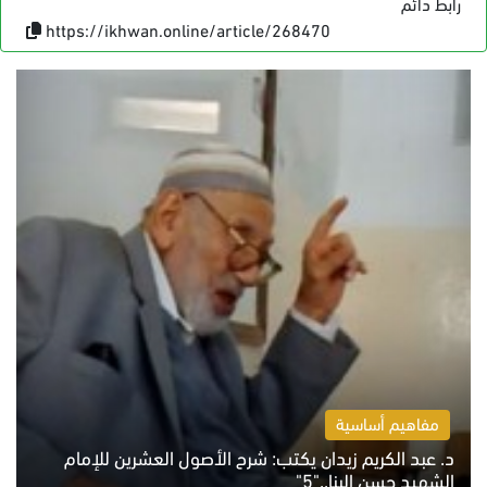
رابط دائم
https://ikhwan.online/article/268470
مفاهيم أساسية
د. عبد الكريم زيدان يكتب: شرح الأصول العشرين للإمام
الشهيد حسن البنا.."5"