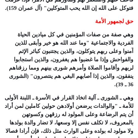
فتوكل على الله إن الله يحب المتوكلين" (آل عمران 159).
حق لجمهور الأمة
وهي صفة من صفات المؤمنين في كل ميادين الحياة
الفردية والاجتماعية "وما عند الله هو خير وأبقى للذين
آمنوا وعلى ربهم يتوكلون، والذين يجتنبون كبائر الإثم
والفواحش وإذا ما غضبوا هم يغفرون، والذين استجابوا
لربهم وأقاموا الصلاة وأمرهم شورى بينهم ومما رزقناهم
ينفقون، والذين إذا أصابهم البغي هم ينتصرون" (الشورى
36 ـ 39).
وهي ـ الشورى ـ آلية اتخاذ القرار في الأسرة ـ اللبنة الأولى
للأمة ـ "والوالدات يرضعن أولادهن حولين كاملين لمن أراد
أن يتم الرضاعة وعلى المولود له رزقهن وكسوتهن
بالمعروف، لا تكلف نفس إلا وسعها، لا تضار والدة بولدها
ولا مولود له بولده وعلى الوارث مثل ذلك، فإن أرادا فصالا