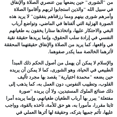
من "الشورى" حين يضعها بين عنصري الصلاة والإنفاق
في سبيل الله "والذين استجابوا لربهم وأقاموا الصلاة
وأمرهم شورى بينهم ومما رزقناهم ينفقون" لا يريد هذه
الصورة الهزلية التي ألفناها في الماضي، وتواضع أرباب
البغي والاحتكار عليها، واتخاذها ستارا يخفون به طغيانهم
النفسي في إرادة سلب الحقوق، وإنما يريدها حقيقة نقية
في واقعها، كما يريد من الصلاة والإنفاق حقيقتهما المحققة
لأثرهما الخالصة مما يكدر صفوهما.
والإسلام لا يمكن أن يهمل من أصول الحكم ذلك المبدأ
الطبيعي في الحياة، وهو الشورى، كما لا يمكن أن يريده
حين يضعه "محمدة اختيارية" يقصد بها مجرد تأليف
القلوب، وتطييب النفوس، دون العمل به، كما يذهب إلى
ذلك صنائع الملوك المستبدين، ولا أن يريده "صورة
مفتعلة" يبرر بها أرباب الطغيان طغيانهم، وإنما يريده أمرا
ثابتا مقررا، مأمورا به، هو حق للأمة، تأخذه بالقوة، وواجب
عليها، تأثم جميها بتركه، وحقيقة لها أثرها العملي في