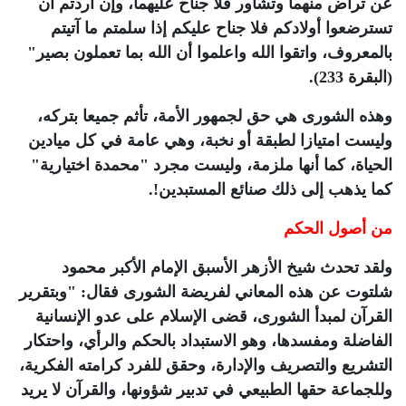
عن تراض منهما وتشاور فلا جناح عليهما، وإن أردتم أن
تسترضعوا أولادكم فلا جناح عليكم إذا سلمتم ما آتيتم
بالمعروف، واتقوا الله واعلموا أن الله بما تعملون بصير"
(البقرة 233).
وهذه الشورى هي حق لجمهور الأمة، تأثم جميعا بتركه،
وليست امتيازا لطبقة أو نخبة، وهي عامة في كل ميادين
الحياة، كما أنها ملزمة، وليست مجرد "محمدة اختيارية"
كما يذهب إلى ذلك صنائع المستبدين!.
من أصول الحكم
ولقد تحدث شيخ الأزهر الأسبق الإمام الأكبر محمود
شلتوت عن هذه المعاني لفريضة الشورى فقال: "وبتقرير
القرآن لمبدأ الشورى، قضى الإسلام على عدو الإنسانية
الفاضلة ومفسدها، وهو الاستبداد بالحكم والرأي، واحتكار
التشريع والتصريف والإدارة، وحقق للفرد كرامته الفكرية،
وللجماعة حقها الطبيعي في تدبير شؤونها، والقرآن لا يريد