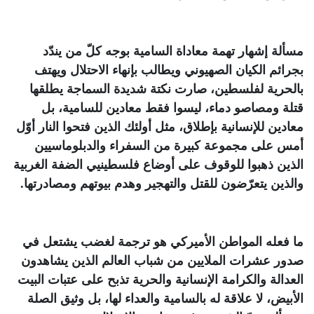
مسألة إشهار تهمة معاداة السامية بوجه كلّ من يندّد
بجرائم الكيان الصهيوني ويطالب بإنهاء الاحتلال ويهتف
بالحرية لفلسطين، صارت نكتة شديدة السماجة يطلقها
قتلة ومصاصو دماء، ليسوا فقط معادين للسامية، بل
معادين للإنسانية بإطلاق، مثل أولئك الذين فتحوا النار أوّل
أمس على مجموعة كبيرة من السفراء والدبلوماسيين
الذين ذهبوا للوقوف على أوضاع فلسطينيي الضفة الغربية
والذين يتعرّضون للقتل والتهجير وهدم بيوتهم ومصادرتها
.
ما فعله المواطن الأميركي هو ترجمة لغضب يشتعل في
صدور عشرات الملايين من شباب العالم الذين يشاهدون
العدالة والكرامة الإنسانية والحرية تذبح على عتبات البيت
الأبيض، لا علاقة له بالسامية والعداء لها، بل وثيق الصلة