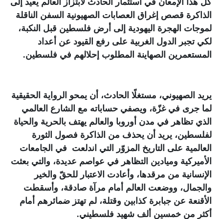
كلّ هذا الإمعان في استثمار الحادث لابتزاز العالم يعيد إلى
الذاكرة قصص إغراق العصابات الصهيونية السفن الناقلة
لموجات الهجرة اليهودية إلى أرض فلسطين قبل النكبة،
لكي تجبر الدول الغربية على رفع القيود عن أعداد
المستعمرين الصهاينة المطلوب إحلالهم في فلسطين
.
يريد الصهيوني، مستغلًا الحادث، أن يمحو الرواية الحقيقية
لما جرى في غزّة، ويصفي حساباته مع الشارع العالمي
الذي تظاهر في مدن أوروبا والعالم يهتف بالحرية والحياة
لفلسطين، يريد أن يحذف من الذاكرة فصول الثورة
العالمية على التاريخ المزوّر التي اندلعت في الجامعات
الأميركية وميادين التظاهر في عواصم عديدة، والتي بعثت
الإنسانية من مرقدها، وأعادت الاعتبار للحقّ والخير
والجمال، ووضعت العالم أمام مرآة صادقة، وأسقطت
الأقنعة عن جبابرة كذابين وقتلة، لم تهتز ضمائرهم أمام
أكثر من خمسين ألف شهيد فلسطيني
.