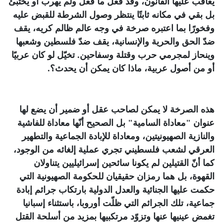
يعاقب عليها القانون، وقد فعل ما فعل ولم يهرب أو يختبئ
بل بقي في مكانه ثابتًا ينتظر وصول الشرطة للقبض عليه
وفخورًا بما اعتبره صرخة في وجه عالم ظالم كريه، يقف
ضدّ الحق والحرية والإنسانية، يقف ضدّ فلسطين وشعبها
وينحاز لمجرمي حرب وقتلة وسفاحين. تخيّل لو كان عربيًا
أو من أصول عربية، ماذا كان يمكن أن يحدث؟
.
هذه الصرخة لا يمكن لصاحب عقل أو ضمير أن يضع لها
عنوان "معاداة السامية" بل الصحيح أنّها معاداة للفاشية
والنازية الصهيونيتين، ومعاداة للإبادة الجماعية والتطهير
العرقي لشعب فلسطيني تجري عملية إلغائه من الوجود،
كما أنّ القتيلين لم يكونا سائحين إسرائيليين يتناولان
القهوة، بل هما رمزان حقيقيان للحكومة الصهيونية التي
حكمت عليها الجنائية والعدل الدولية بارتكاب جرائم إبادة
جماعية، تلك الجرائم التي ظلّت أوروبا، باستثناء إسبانيا
تغمض عينيها عنها وتزوّد مرتكبيها بمزيد من أسلحة القتل