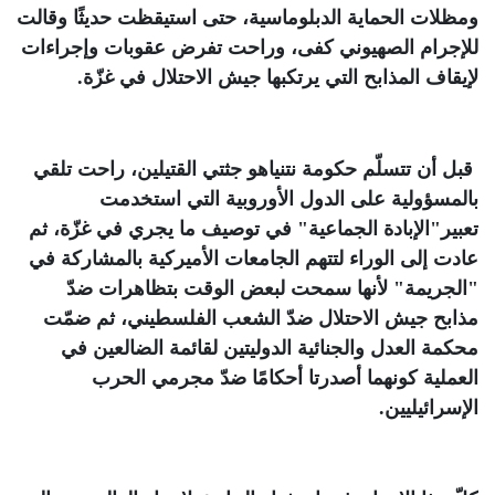
ومظلات الحماية الدبلوماسية، حتى استيقظت حديثًا وقالت
للإجرام الصهيوني كفى، وراحت تفرض عقوبات وإجراءات
لإيقاف المذابح التي يرتكبها جيش الاحتلال في غزّة
.
قبل أن تتسلّم حكومة نتنياهو جثتي القتيلين، راحت تلقي
بالمسؤولية على الدول الأوروبية التي استخدمت
تعبير"الإبادة الجماعية" في توصيف ما يجري في غزّة، ثم
عادت إلى الوراء لتتهم الجامعات الأميركية بالمشاركة في
"الجريمة" لأنها سمحت لبعض الوقت بتظاهرات ضدّ
مذابح جيش الاحتلال ضدّ الشعب الفلسطيني، ثم ضمّت
محكمة العدل والجنائية الدوليتين لقائمة الضالعين في
العملية كونهما أصدرتا أحكامًا ضدّ مجرمي الحرب
الإسرائيليين
.