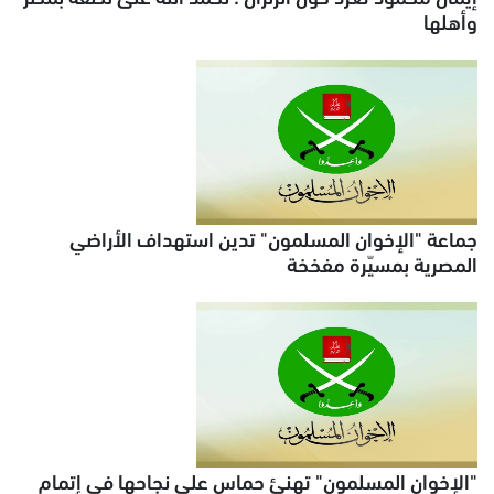
وأهلها
جماعة "الإخوان المسلمون" تدين استهداف الأراضي
المصرية بمسيّرة مفخخة
"الإخوان المسلمون" تهنئ حماس على نجاحها في إتمام