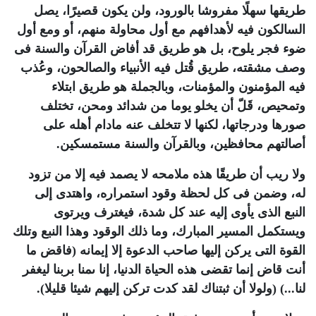
طريقها سهلًا مفروشا بالورود، ولن يكون قصيرًا، يصل
السالكون فيه لأهدافهم مع أول محاولة منهم، أو ومع أول
ضوء فجر يلوح، بل هو طريق قد أفاض القرآن والسنة فى
وصف مشقته، طريق قُتل فيه الأنبياء والصالحون، وعُذب
فيه المؤمنون والمؤمنات، وبالجملة هو طريق ابتلاء
وتمحيص، قَلّ أن يخلو يوما من شدائد ومحن، تختلف
صورها ودرجاتها، لكنها لا تتخلف عنه مادام أهله على
أصالتهم محافظين، وبالقرآن والسنة مستمسكين
.
ولا ريب أن طريقًا هذه ملامحه لا يصمد فيه إلا من تزود
له، وضمن فى كل لحظة وقود استمراره، واهتدى إلى
النبع الذى يأوى إليه عند كل شدة، فيغترف ويرتوى
ويستكمل المسير المبارك، وما ذلك الوقود وهذا النبع وتلك
القوة التى يركن إليها صاحب الدعوة إلا إيمانه (فاقض ما
أنت قاض إنما تقضى هذه الحياة الدنيا، إنا ىمنا بربنا ليغفر
لنا...) (ولولا أن ثبتناك لقد كدت تركن إليهم شيئا قليلا
).