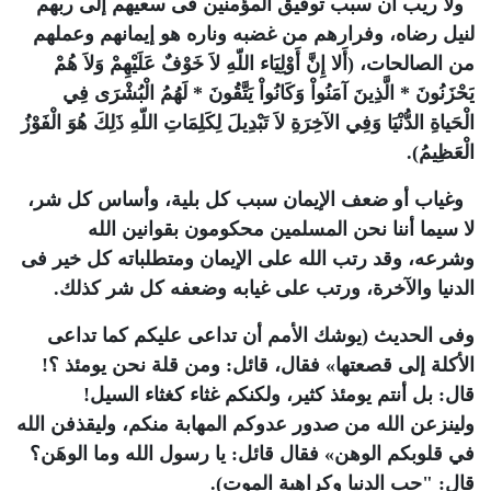
ولا ريب أن سبب توفيق المؤمنين فى سعيهم إلى ربهم
لنيل رضاه، وفرارهم من غضبه وناره هو إيمانهم وعملهم
من الصالحات، (أَلا إِنَّ أَوْلِيَاء اللّهِ لاَ خَوْفٌ عَلَيْهِمْ وَلاَ هُمْ
يَحْزَنُونَ * الَّذِينَ آمَنُواْ وَكَانُواْ يَتَّقُونَ * لَهُمُ الْبُشْرَى فِي
الْحَياةِ الدُّنْيَا وَفِي الآخِرَةِ لاَ تَبْدِيلَ لِكَلِمَاتِ اللّهِ ذَلِكَ هُوَ الْفَوْزُ
الْعَظِيمُ
).
وغياب أو ضعف الإيمان سبب كل بلية، وأساس كل شر،
لا سيما أننا نحن المسلمين محكومون بقوانين الله
وشرعه، وقد رتب الله على الإيمان ومتطلباته كل خير فى
الدنيا والآخرة، ورتب على غيابه وضعفه كل شر كذلك.
وفى الحديث (يوشك الأمم أن تداعى عليكم كما تداعى
الأكلة إلى قصعتها» فقال، قائل: ومن قلة نحن يومئذ ؟!
قال: بل أنتم يومئذ كثير، ولكنكم غثاء كغثاء السيل!
ولينزعن الله من صدور عدوكم المهابة منكم، وليقذفن الله
في قلوبكم الوهن» فقال قائل: يا رسول الله وما الوهَن؟
قال: "حب الدنيا وكراهية الموت
).