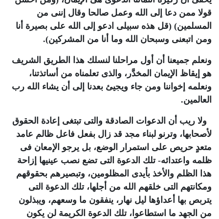
قولا ممن دعا إلى الله وعمل صالحا وقال إننى من
المسلمين) (قل هذه سبيلى ادعو إلى الله على بصيرة أنا
ومن اتبعنى وسبحان الله وما أنا من المشركين).
ونعلم جميعنا أن أول مراحلنا لنسلك هذا الطريق الشريف
هو إيقاظ الإيمان المخدَّر، والذى تعلمناه من أساتذتنا،
ونعلمه إخواننا ومن جاء ويجيئ بعدنا إلى أن يشاء الله رب
العالمين
.
ولا ريب أن الدعوات الصادقة والتى تبتغى إعادة الحقوق
لأصحابها، وترنو لبناء مجد قد زال بفعل فاعل ظالم عامد
متعدٍ حريص على استمرار الوضع، بل يرجو الإمعان فى
ظلمه واعتدائه- تلك الدعوة التى تضع نصب عينيها إزاحة
هذا الظلم والأخذ بأيدى المظلومين، وتبصيرهم بحقوقهم
ومكانتهم التى خلقهم الله من أجلها، تلك الدعوة التى
يتربص بها أعداؤها ليل نهار، ينفقون ما وسعهم، ويبذلون
من الجهد ما استطاعوا، تلك الدعوة الكريمة لن يكون