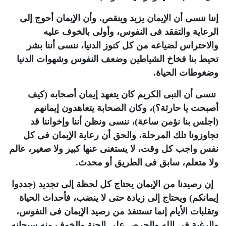
إننا ننسى أن الإيمان يزيد وينقص، وأن الإيمان أحوج إلى
الرعاية والتفقد فى النفوس، وأولى بالخوف عليه
والاحتراس لضياعه من كل كنوز الدنيا، ننسى أننا بشر
تحيط بنا فخاخ الشياطين وضعف النفوس وشهوات الدنيا
وضغوطات الحياة
.
ننسى أن النبى الكريم كان يتعهد إيمان أصحابه (كيف
أصبحت يا حارثة؟)، وكان الصحابة يتعاهدون إيمانهم
(اجلس بنا نؤمن ساعة)، ننسى ونظن أننا وإخواننا قد
تجاوزونا تلك المرحلة، والحق أن رعاية الإيمان فى كل
نفس واجب كل وقت، لا يستغنى عنها كبير ولا صغير، عالم
ولا متعلم، سابق فى الطريق أو محدث
.
إن رصيدنا من الإيمان يحتاج كل لحظة إلى تجديد (جددوا
إيمانكم) ويحتاج إلى زيادة حتى لا ينضب، فأحداث الحياة
وتقلبات الأيام إنما تستنفذ من رصيد الإيمان فى النفوس،
والرغبة فى الله والحرص على الجنة والخوف منه سبحانه