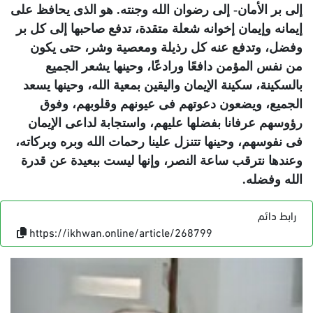
إلى بر الأمان- إلى رضوان الله وجنته. هو الذى يحافظ على
إيمانه وإيمان إخوانه شعلة متقدة، تدفع صاحبها إلى كل بر
وفضل، وتدفع عنه كل رذيلة ومعصية وشر، حتى يكون
من نفس المؤمن دافعًا ورادعًا، وحينها يشعر الجميع
بالسكينة، سكينة الإيمان واليقين بمعية الله، وحينها يسعد
الجميع، ويضعون دعوتهم فى عيونهم وقلوبهم، وفوق
رؤوسهم عرفانا بفضلها عليهم، واستجابة لداعى الإيمان
فى نفوسهم، وحينها تتنزل علينا رحمات الله وبره وبركاته،
وعندها نترقب ساعة النصر، وإنها ليست ببعيدة عن قدرة
الله وفضله
.
رابط دائم
https://ikhwan.online/article/268799