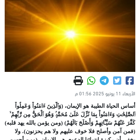
الأربعاء 11 يونيو 2025 01:56 م
أساس الحياة الطيبة هو الإيمان، (وَٱلَّذِينَ ءَامَنُواْ وَعَمِلُواْ
ٱلصَّٰلِحَٰتِ وَءَامَنُواْ بِمَا نُزِّلَ عَلَىٰ مُحَمَّدٍۢ وَهُوَ ٱلْحَقُّ مِن رَّبِّهِمْ ۙ
كَفَّرَ عَنْهُمْ سَيِّـَٔاتِهِمْ وَأَصْلَحَ بَالَهُمْ) (ومن يؤمن بالله يهد قلبه)
(فمن آمن وأصلح فلا خوف عليهم ولا هم يحزنون). ولا
يخفى أن ركيزة انتمائنا الدعوى هى الإيمان، (ومن أحسن