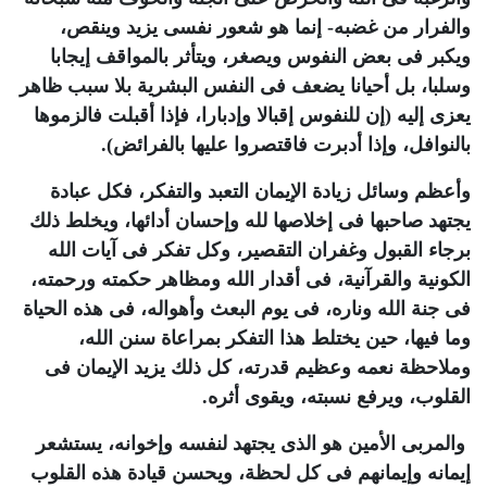
والفرار من غضبه- إنما هو شعور نفسى يزيد وينقص،
ويكبر فى بعض النفوس ويصغر، ويتأثر بالمواقف إيجابا
وسلبا، بل أحيانا يضعف فى النفس البشرية بلا سبب ظاهر
يعزى إليه (إن للنفوس إقبالا وإدبارا، فإذا أقبلت فالزموها
بالنوافل، وإذا أدبرت فاقتصروا عليها بالفرائض
).
وأعظم وسائل زيادة الإيمان التعبد والتفكر، فكل عبادة
يجتهد صاحبها فى إخلاصها لله وإحسان أدائها، ويخلط ذلك
برجاء القبول وغفران التقصير، وكل تفكر فى آيات الله
الكونية والقرآنية، فى أقدار الله ومظاهر حكمته ورحمته،
فى جنة الله وناره، فى يوم البعث وأهواله، فى هذه الحياة
وما فيها، حين يختلط هذا التفكر بمراعاة سنن الله،
وملاحظة نعمه وعظيم قدرته، كل ذلك يزيد الإيمان فى
القلوب، ويرفع نسبته، ويقوى أثره
.
والمربى الأمين هو الذى يجتهد لنفسه وإخوانه، يستشعر
إيمانه وإيمانهم فى كل لحظة، ويحسن قيادة هذه القلوب