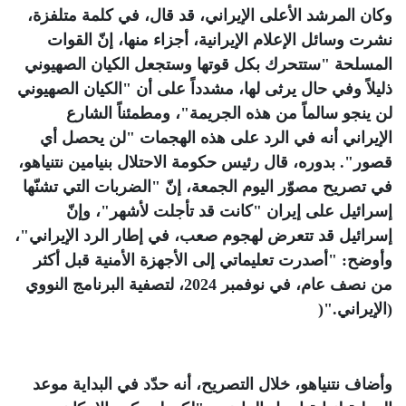
وكان المرشد الأعلى الإيراني، قد قال، في كلمة متلفزة،
نشرت وسائل الإعلام الإيرانية، أجزاء منها، إنّ القوات
المسلحة "ستتحرك بكل قوتها وستجعل الكيان الصهيوني
ذليلاً وفي حال يرثى لها، مشدداً على أن "الكيان الصهيوني
لن ينجو سالماً من هذه الجريمة"، ومطمئناً الشارع
الإيراني أنه في الرد على هذه الهجمات "لن يحصل أي
قصور". بدوره، قال رئيس حكومة الاحتلال بنيامين نتنياهو،
في تصريح مصوّر اليوم الجمعة، إنّ "الضربات التي تشنّها
إسرائيل على إيران "كانت قد تأجلت لأشهر"، وإنّ
إسرائيل قد تتعرض لهجوم صعب، في إطار الرد الإيراني"،
وأوضح: "أصدرت تعليماتي إلى الأجهزة الأمنية قبل أكثر
من نصف عام، في نوفمبر 2024، لتصفية البرنامج النووي
(الإيراني
)".
وأضاف نتنياهو، خلال التصريح، أنه حدّد في البداية موعد