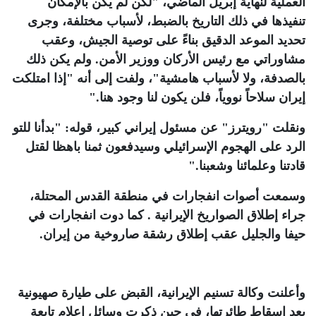
العملية لنهاية إبريل الماضي، "لكن لم يكن بالإمكان
تنفيذها في ذلك التاريخ بالضبط، لأسباب مختلفة، وجرى
تحديد الموعد الدقيق بناءً على توصية الجيش، وعقب
مشاوراتي مع رئيس الأركان ووزير الأمن. ولم يكن ذلك
بالصدفة، ولا لأسباب هامشية"، ولفت إلى أنه "إذا امتلكت
إيران سلاحاً نووياً، فلن يكون لنا وجود هنا
".
ونقلت "رويترز" عن مسئول إيراني كبير، قوله: "بدأنا للتو
الرد على الهجوم الإسرائيلي وسيدفعون ثمنا باهظا لقتل
قادتنا وعلمائنا وشعبنا
".
وسمعت أصوات انفجارات في منطقة القدس المحتلة،
جراء إطلاق الصواريخ الإيرانية
.
كما دوت انفجارات في
حيفا والجليل عقب إطلاق رشقة صاروخية من إيران
.
وأعلنت وكالة تسنيم الإيرانية، القبض على طيارة صهيونية
بعد إسقاط طائرتها، في حين ذكرت وسائل إعلام تابعة