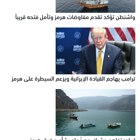
واشنطن تؤكد تقدم مفاوضات هرمز وتأمل فتحه قريباً
ترامب يهاجم القيادة الإيرانية ويزعم السيطرة على هرمز
إيران: تفاهم وشيك مع عُمان بشأن مضيق هرمز