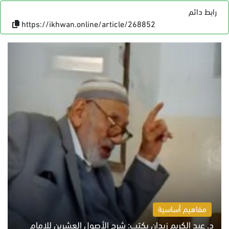
رابط دائم
https://ikhwan.online/article/268852
مفاهيم أساسية
د. عبد الكريم زيدان يكتب: شرح الأصول العشرين للإمام