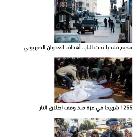
مخيم قلنديا تحت النار.. أهداف العدوان الصهيوني
1255 شهيدا في غزة منذ وقف إطلاق النار