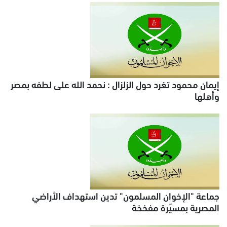
إيمان محمود تغرد حول الزلزال : نحمد الله على لطفه بمصر
وأهلها
جماعة "الإخوان المسلمون" تدين استهداف الأراضي
المصرية بمسيّرة مفخخة