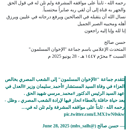
رحمه الله - ثابتاً على مواقفه المشرفة ولم تلن له في قول الحق
والجهر به قناة إلى أن لقي ربه صابراً محتسباً.
نسال الله أن يتقبله في الصالحين ويرفع درجاته في عليين ويرزق
أهله ومحبيه الصبر الجميل
إنا لله وإنا إليه راجعون
حسن صالح
المتحدث الإعلامي باسم جماعة "الإخوان المسلمون"
السبت ٣ محرّم ١٤٤٧ هـ - 28 يونيو 2025 م
تتقدم جماعة "
#الإخوان
المسلمون" إلى الشعب المصري بخالص
العزاء في وفاة السيد المستشار
#أحمد_سليمان
وزير
#العدل
في
عهد السيد الرئيس الدكتور
#محمد_مرسي
شهيد الحق .
بعد حياة حافلة بالعطاء انحاز فيها لإرادة الشعب المصري ، وظل -
رحمه الله - ثابتاً على مواقفه المشرفة ولم تلن له في…
pic.twitter.com/LMX1wN0skw
— حسن صالح (@mbs_salh)
June 28, 2025