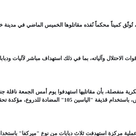
وثّق كميناً محكماً نُفذه مقاتلوها الخميس الماضي في مدينة خ
ات الاحتلال وآلياته، بما في ذلك استهداف مباشر لآليات ودباب
ية منفصلة، بأن مقاتليها استهدفوا يوم أمس الجمعة ناقلة جن
صهيونية في شارع البيئة وسط مدينة خان يونس، باستخدام قذيفة "الياسين 105" المضادة للدروع، م
 حين نفذ مقالتو القسام يوم 30 يونيو 2025 عملية مركزة استهدفت ثلاث دبابات من نوع "ميركفا" باستخد