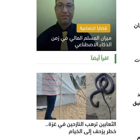
ان
قضايا اجتماعية
ميزان المسلم المالي في زمن
الذكاء الاصطناعي
السبت 8 أغسطس 2026 11:21 ص
اقرأ أيضاً
ات
د
ؤكدة تحقيق
الثعابين ترهب النازحين في غزة..
خطر يزحف إلى الخيام
ام