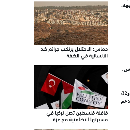
هة
.
حماس: الاحتلال يرتكب جرائم ضد
الإنسانية في الضفة
اس
.
وارتفعت حصيلة قتلى جيش الاحتلال، منذ بداية حرب الإبادة، إلى 881 ضابطا وجنديا، إضافة إلى إصابة 6 آلاف و32،
دعم
قافلة فلسطين تصل تركيا في
مسيرتها التضامنية مع غزة