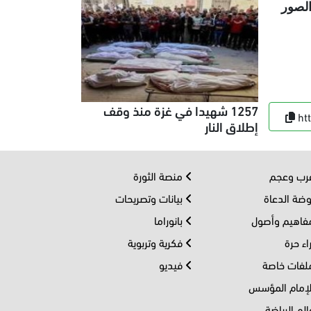
الصور
1257 شهيدا في غزة منذ وقف
ht
إطلاق النار
ب وعجم
منصة الثورة
ضة الدعاة
بيانات وتصريحات
اهيم وأصول
بانوراما
اء حرة
فكرية وتربوية
فات خاصة
فيديو
إمام المؤسس
لم الرياضة