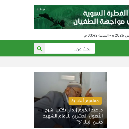
العدو الصهيوني ي
مفاهيم أساسية
د. عبد الكريم زيدان يكتب: شرح
الأصول العشرين للإمام الشهيد
حسن البنا.."5"