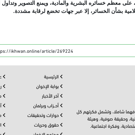
 على معظم خسائره البشرية والمادية، ويمنع التصوير وتداول 
لامية بشأن الخسائر، إلا عبر جهات تخضع لرقابة مشددة
.
tps://ikhwan.online/article/269224
الرئيسية
عر
بوابة الإخوان
رو
آخر الأخبار
مف
أحــزاب وبرلمان
آر
 فهما شاملا، وتشمل فكرتهم كل
حوارات وتحقيقات
مل
ية، وحقيقة صوفية، وهيئة
حقوق وحريات
ال
تصادية، وفكرة اجتماعية.
مجتمع الإخوان
عا