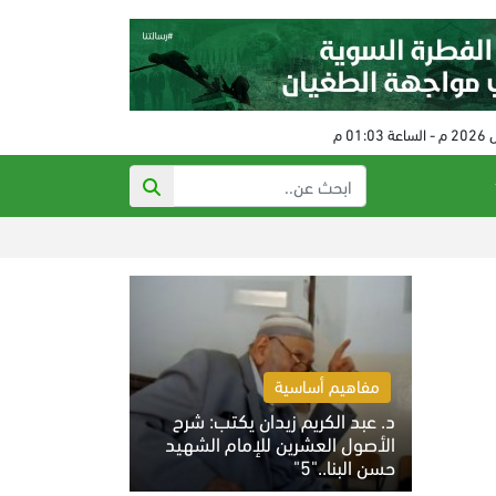
اتساع التصعيد العسكر
مفاهيم أساسية
د. عبد الكريم زيدان يكتب: شرح
الأصول العشرين للإمام الشهيد
حسن البنا.."5"