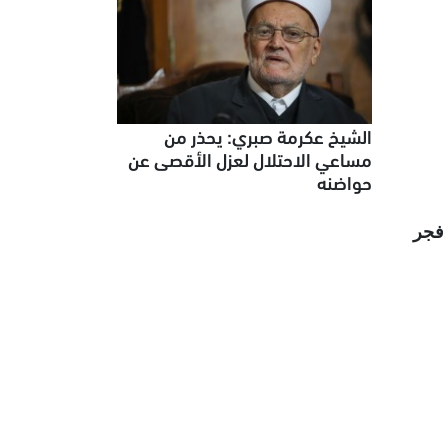
الشيخ عكرمة صبري: يحذر من
مساعي الاحتلال لعزل الأقصى عن
حواضنه
زة، فجر