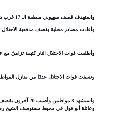
واستهدف قصف صهيوني منطقة الـ 17 غرب دير البلح، وشرقي مخيم البريج وسط قطاع غزة
وأفادت مصادر محلية بقصف مدفعية الاحتلا
وأطلقت قوات الاحتلال النار كثيفة تزامنً م
ونسفت قوات الاحتلال عددًا من منازل المواط
واستشهد 8 مواطنين 
وعائلة أبو فول في محيط مستوصف الشيخ رض