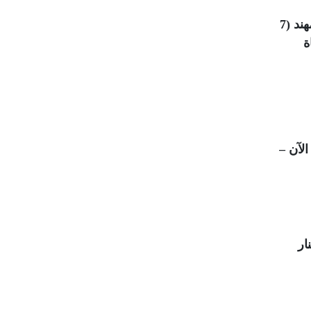
وأفادت مصادر محلية، باستشهاد المواطن فهد أبو الخير وأطفاله الأربعة يزن (12 عامًا)، وأمجد (10 أعوام)، ومهند (7
ة
لآن –
لنار