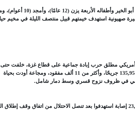
قصف من مسيرة صهيونية استهدف خيمتهم قبيل منتصف الليلة في مخيم حيا
 أمريكي مطلق حرب إبادة جماعية على قطاع غزة، خلفت حتى ا
وفق وزارة الصحة- أكثر من 57,338 شهيدًا، و135,957 جريحًا، وأكثر من 11 ألف مفقود، ومجاعة أودت بحياة
طيني في ظروف نزوح قسري وسط دمار شامل
.
ومن الشهداء 6,780 شهيدا، ومن الإصابات 23,916 إصابة استهدفوا بعد تنصل الاحتلال من اتفاق وقف إطلاق ا