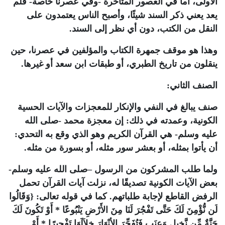
الأولى، أما في العصور المتأخرة -وفي عصرنا خاصة- فلم
يعد يعني ذكر السند شيئًا، وأصبح الناس يعتمدون على
النقل من الكتب، دون أي نظر إلى السند.
وهذا هو موقف جمهرة الكتاب والمؤلفين في عصرنا، حين
ينقلون من تاريخ الطبري، أو طبقات ابن سعد أو غيرها.
الصنف الثاني:
صنف يبالغ في النفي والإنكار للمعجزات والآيات الحسية
الكونية، وعمدته في ذلك: إن معجزة محمد -صلى الله
عليه وسلم- هي القرآن الكريم وهو الذي وقع به التحدي:
أن يأتوا بمثله، أو بعشر سور مثله، أو بسورة من مثله.
ولما طلب المشركون من الرسول –صلى الله عليه وسلم-
بعض الآيات الكونية تصديقًا له، نزلت آيات القرآن تحمل
الرفض القاطع لإجابة طلباتهم. كما في قوله تعالى: {وَقَالُوا
لَن نُّؤْمِنَ لَكَ حَتَّى تَفْجُرَ لَنَا مِنَ الأَرْضِ يَنْبُوعًا * أَوْ تَكُونَ لَكَ
جَنَّةٌ مِّن نَّخِيلٍ وَعِنَبٍ فَتُفَجِّرَ الأنْهَارَ خِلاَلَهَا تَفْجِيرًا * أَوْ