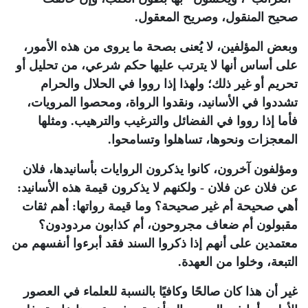
صحيح المنقول، وصريح المعقول.
وبعض المؤلفين، لا يُعنى بصحة ما يروى من هذه الأمور،
على أساس أنها لا يترتب عليها حكم شرعي، من تحليل أو
تحريم أو غير ذلك؛ ولهذا إذا رووا في الحلال والحرام
تشددوا في الأسانيد، ونقدوا الرواة، ومحصوا المرويات،
فأما إذا رووا في الفضائل والترغيب والترهيب. ومثلها
المعجزات ونحوها، تساهلوا وتسامحوا.
ومؤلفون آخرون، كانوا يذكرون الروايات بأسانيدها، فلان
عن فلان عن فلان - ولكنهم لا يذكرون قيمة هذه الأسانيد:
أهي صحيحة أم غير صحيحة؟ وما قيمة رواتها: أهم ثقات
مقبولون أم ضعاف مجروحون، أم كذابون مردودون؟
معتمدين على أنهم إذا ذكروا السند فقد أبرءوا أنفسهم من
التبعة، وخلوا من العهدة.
غير أن هذا كان صالحًا وكافيًا بالنسبة للعلماء في العصور