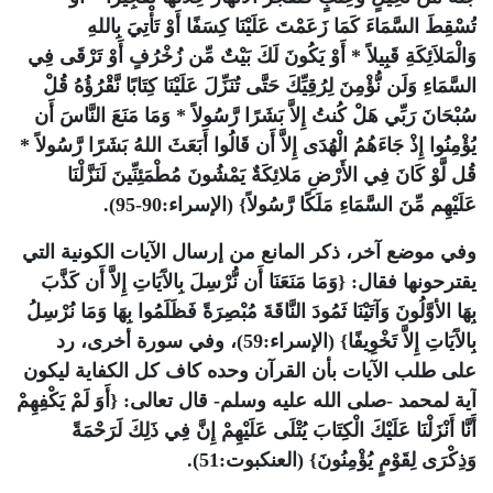
تُسْقِطَ السَّمَاءَ كَمَا زَعَمْتَ عَلَيْنَا كِسَفًا أَوْ تَأْتِيَ بِاللهِ
وَالْمَلاَئِكَةِ قَبِيلاً * أَوْ يَكُونَ لَكَ بَيْتٌ مِّن زُخْرُفٍ أَوْ تَرْقَى فِي
السَّمَاءِ وَلَن نُّؤْمِنَ لِرُقِيِّكَ حَتَّى تُنَزِّلَ عَلَيْنَا كِتَابًا نَّقْرُؤُهُ قُلْ
سُبْحَانَ رَبِّي هَلْ كُنتُ إِلاَّ بَشَرًا رَّسُولاً * وَمَا مَنَعَ النَّاسَ أَن
يُؤْمِنُوا إِذْ جَاءَهُمُ الْهُدَى إِلاَّ أَن قَالُوا أَبَعَثَ اللهُ بَشَرًا رَّسُولاً *
قُل لَّوْ كَانَ فِي الأَرْضِ مَلائِكَةٌ يَمْشُونَ مُطْمَئِنِّينَ لَنَزَّلْنَا
عَلَيْهِم مِّنَ السَّمَاءِ مَلَكًا رَّسُولاً} (الإسراء:90-95).
وفي موضع آخر، ذكر المانع من إرسال الآيات الكونية التي
يقترحونها فقال: {وَمَا مَنَعَنَا أَن نُّرْسِلَ بِالآَيَاتِ إِلاَّ أَن كَذَّبَ
بِهَا الأوَّلُونَ وَآتَيْنَا ثَمُودَ النَّاقَةَ مُبْصِرَةً فَظَلَمُوا بِهَا وَمَا نُرْسِلُ
بِالآَيَاتِ إِلاَّ تَخْوِيفًا} (الإسراء:59)، وفي سورة أخرى، رد
على طلب الآيات بأن القرآن وحده كاف كل الكفاية ليكون
آية لمحمد -صلى الله عليه وسلم- قال تعالى: {أَوَ لَمْ يَكْفِهِمْ
أَنَّا أَنْزَلْنَا عَلَيْكَ الْكِتَابَ يُتْلَى عَلَيْهِمْ إِنَّ فِي ذَلِكَ لَرَحْمَةً
وَذِكْرَى لِقَوْمٍ يُؤْمِنُونَ} (العنكبوت:51).