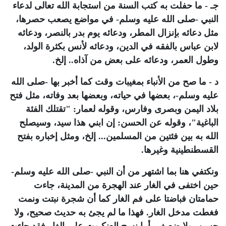
جـ - ما حفلت به كتب السنة من استجابة الله تعالى لدعاء
النبي -صلى الله عليه وسلم- في مواضع يصعب حصرها،
مثل دعائه بإنزال المطر، ودعائه يوم بدر بالنصر، ودعائه
لابن عباس بالفقه في الدين، ودعائه لأنس بكثرة الولد،
وطول العمر، ودعائه على بعض من آذاه.. إلخ.
د - ما صح من الأنباء بمغيبات وقت كما أخبر بها -صلى الله
عليه وسلم-، بعضها في حياته، وبعضها بعد وفاته، مثل فتح
بلاد اليمن وبصرى وفارس، وقوله لعمار: "تقتلك الفئة
الباغية"، وقوله عن الحسن: إن ابني هذا سيد، وسيصلح
الله به بين فئتين من المسلمين... إلخ، ومثل إخباره بفتح
القسطنطينية وغيرها.
ونكتفي هنا بما اشتهر من أن النبي -صلى الله عليه وسلم-
حين اختفى في الغار عند الهجرة من المدينة، جاءت
حمامتان فباضتا على فم الغار كما أن شجرة نبتت ونمت
فغطت مدخل الغار. فهذا ما لم يجئ به حديث صحيح، ولا