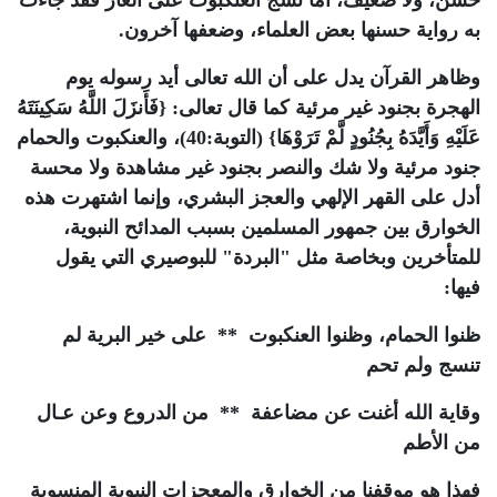
حسن، ولا ضعيف، أما نسج العنكبوت على الغار فقد جاءت
به رواية حسنها بعض العلماء، وضعفها آخرون.
وظاهر القرآن يدل على أن الله تعالى أيد رسوله يوم
الهجرة بجنود غير مرئية كما قال تعالى: {فَأَنزَلَ اللَّهُ سَكِينَتَهُ
عَلَيْهِ وَأَيَّدَهُ بِجُنُودٍ لَّمْ تَرَوْهَا} (التوبة:40)، والعنكبوت والحمام
جنود مرئية ولا شك والنصر بجنود غير مشاهدة ولا محسة
أدل على القهر الإلهي والعجز البشري، وإنما اشتهرت هذه
الخوارق بين جمهور المسلمين بسبب المدائح النبوية،
للمتأخرين وبخاصة مثل "البردة" للبوصيري التي يقول
فيها:
ظنوا الحمام، وظنوا العنكبوت ** على خير البرية لم
تنسج ولم تحم
وقاية الله أغنت عن مضاعفة ** من الدروع وعن عـال
من الأطم
فهذا هو موقفنا من الخوارق والمعجزات النبوية المنسوبة