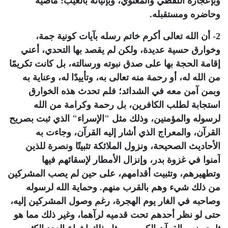
وبإعجازه اللفظي والمعنوي، وبإتيانه بالغيب: ماضيه
وحاضره ومستقبله.
2- أن الله تعالى أكرم خاتم رسله بآيات كونية جمة،
وخوارق حسية عديدة، ولكن لم يقصد بها التحدي، أعني
إقامة الحجة بها على صدق نبوته ورسالته، بل كانت تكريمًا
من الله له، أو رحمة منه تعالى به، وتأييدًا له، وعناية به
وبمن آمن معه في الشدائد؛ فلم تحدث هذه الخوارق
استجابة لطلب الكافرين، بل رحمة وكرامة من الله
لرسوله والمؤمنين، وذلك مثل "الإسراء" الذي ثبت بصريح
القرآن، والمعراج الذي أشار إليه القرآن، وجاءت به
الأحاديث الصحيحة، ونزول الملائكة تثبيتًا ونصرة للذين
آمنوا في غزوة بدر، وإنزال الأمطار لإسقائهم فيها
وتطهيرهم، وتثبيت أقدامهم، على حين لم يصب المشركين
من ذلك شيء وهم بالقرب منهم. وحماية الله لرسوله
وصاحبه في الغار يوم الهجرة، رغم وصول المشركين إليه،
حتى لو نظر أحدهم تحت قدميه لرآهما، وغير ذلك مما هو