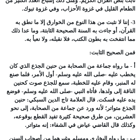
ثابت بنص القرآن الكريم. ومثل ذلك إشباع العدد الكثير من
الطعام القليل في غزوة الأحزاب، وفي غزوة تبوك.
3- إننا لا نثبت من هذا النوع من الخوارق إلا ما نطق به
القرآن، أو جاءت به السنة الصحيحة الثابتة، وما عدا ذلك
مما انتفخت به بطون الكتب، فلا نقبله، ولا نعبأ به.
فمن الصحيح الثابت:
أ - ما رواه جماعة من الصحابة من حنين الجذع الذي كان
يخطب عليه -صلى الله عليه وسلم- أول الأمر، فلما صنع
له المنبر، وقام عليه للخطبة، سمع للجذع صوت كحنين
الناقة إلى ولدها، فأتاه النبي -صلى الله عليه وسلم- فوضع
يده عليه فسكت. قال العلامة تاج الدين السبكي: حنين
الجذع متواتر؛ لأنه ورد عن جماعة من الصحابة، إلى نحو
العشرين، من طرق صحيحة كثيرة تفيد القطع بوقوعه،
وكذلك قال القاضي عياض في الشفاء: إنه متواتر.
ب - ما رواه البخاري ومسلم وغيرهما من أصحاب السنن