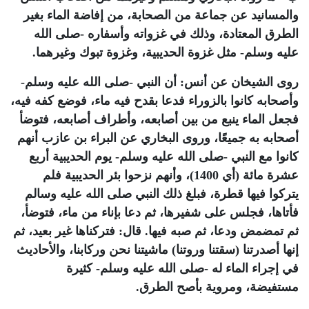
والمسانيد عن جماعة من الصحابة، من إفاضة الماء بغير
الطرق المعتادة، وذلك في غزواته وأسفاره -صلى الله
عليه وسلم- مثل غزوة الحديبية، وغزوة تبوك وغيرهما.
روى الشيخان عن أنس: أن النبي -صلى الله عليه وسلم-
وأصحابه كانوا بالزوراء فدعا بقدح فيه ماء، فوضع كفه فيه،
فجعل الماء ينبع من بين أصابعه، وأطراف أصابعه، فتوضأ
أصحابه به جميعًا، وروى البخاري عن البراء بن عازب أنهم
كانوا مع النبي -صلى الله عليه وسلم- يوم الحديبية أربع
عشرة مائة (أي 1400)، وأنهم نزحوا بئر الحديبية فلم
يتركوا فيها قطرة، فبلغ ذلك النبي صلى الله عليه وسالم
فأتاها، فجلس على شفيرها، ثم دعا بإناء من ماء، فتوضأ،
ثم تمضمض ودعا، ثم صبه فيها. قال: فتركناها غير بعيد، ثم
إنها أصدرتنا (سقتنا وروتنا) ماشيتنا نحن وركابنا، والأحاديث
في إجراء الماء له -صلى الله عليه وسلم- كثيرة
مستفيضة، ومروية بأصح الطرق.