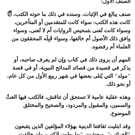
الصنف الأول:
صنف يبالغ في الإثبات، وسنده في ذلك ما حوته الكتب، أيًّا
كانت هذه الكتب: سواء كانت للمتقدمين أو المتأخرين،
وسواء كانت تُعنى بتمحيص الروايات أم لا تُعنى، وسواء
وافق ذلك الأصول أم خالفها، وسواء قَبِلَه المحققون من
العلماء أم رفضوه.
المهم أن يروى ذلك في كتاب وإن لم يعرف صاحبه، أو
يذكر في قصيدة من قصائد المدائح النبوية، أو في قصة
"مولد" التي يُتلى بعضها في شهر ربيع الأول من كل عام،
أو نحو ذلك.
وهذه عقلية عامية لا تستحق أن تناقش، فالكتب فيها الغثّ
والسمين، والمقبول والمردود، والصحيح والمختلق
الموضوع.
وقد ابتليت ثقافتنا الدينية بهؤلاء المؤلفين الذين يتتبعون
"الغرائب"، ويحشون "بها بطون الكتب، وإن خالفت