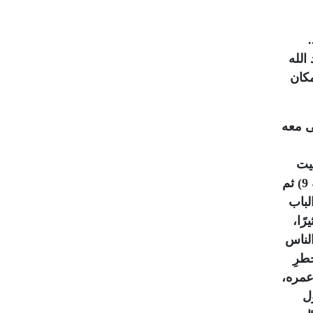
الله
مكان
ى معه
يت
(يس: من الآية 9) ثم
لباب
رًا،
الناس
طرِ
عمره،
ول