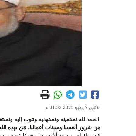
الاثنين 7 يوليو 2025 01:52 م
الحمد لله نستعينه ونستهديه ونتوب إليه ونستغف
من شرور أنفسنا وسيئات أعمالنا، مَن يهده الله
لا شريك له، ونشهد أنَّ سيدنا محمدًا عبده ورسول