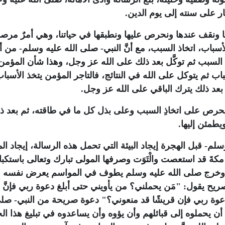
ر على سنته إلى يوم الدين.
 ونقف عندها ونحرص عليها ونطبقها في حياتنا، وهي أمرٌ مرصو
أسباب، اتخاذ السبب، مع أنَّ النبي- صلى الله عليه وسلم- من 
ذ السبب ثم توكَّل بعد ذلك على الله عز وجل، وهذا شأن المؤمن
اب ثم يتوكل على الله في النتائج، فالتاجر المؤمن يتخذ الأسبا
عد ذلك يترك الباقي على الله عز وجل.
حرص على اتخاذِ السبب وعلى بذل كل ما في طاقته، ثم بعد ذ
ويطمئن إليها.
 قبل الهجرة إيجاد البيئة التي تحمل هذه الرسالة، إيجاد الم
َّ مكةَ قد استعصت والْتَوَت وصرفها المولى تبارك وتعالى باستكبا
، وخرج صلى الله عليه وسلم يطوف في المواسم يعرض نفسه 
صريح يقول:
"مَن يحملني؟ من يأويني حتى أبلغ دعوة ربي فإنَّ 
دعوة ربي فإن قريشًا قد منعوني؟"
دعوة صريحة من النبي- صلى
يحملوه إلى قبائلهم وأن يؤوه وأن يساعدوه في تبليغ هذا ال