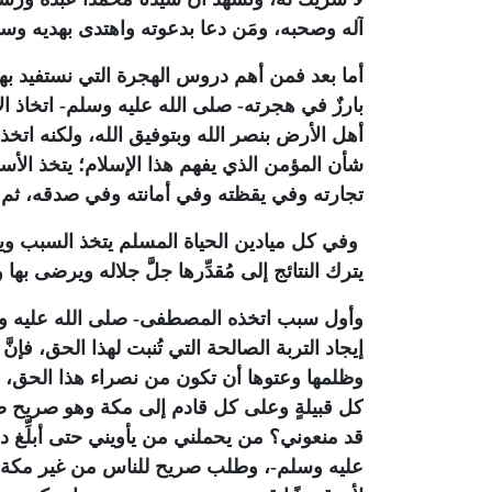
آله وصحبه، ومَن دعا بدعوته واهتدى بهديه وسا
أما بعد فمن أهم دروس الهجرة التي نستفيد بها
بارزٌ في هجرته- صلى الله عليه وسلم- اتخاذ ال
أهل الأرض بنصر الله وبتوفيق الله، ولكنه اتخ
شأن المؤمن الذي يفهم هذا الإسلام؛ يتخذ الأسب
تجارته وفي يقظته وفي أمانته وفي صدقه، ثم ب
وفي كل ميادين الحياة المسلم يتخذ السبب وي
يترك النتائج إلى مُقدِّرها جلَّ جلاله ويرضى بها 
وأول سبب اتخذه المصطفى- صلى الله عليه وسلم-
إيجاد التربة الصالحة التي تُنبت لهذا الحق، فإن
وظلمها وعتوها أن تكون من نصراء هذا الحق
كل قبيلةٍ وعلى كل قادم إلى مكة وهو صريح 
قد منعوني؟ من يحملني من يأويني حتى أبلِّغ 
عليه وسلم-، وطلب صريح للناس من غير مكة أن 