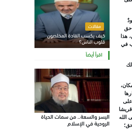
دٌ
مقالات
أحق
كيف يكسب القادة المخلصون
، هذا
قلوب الناس؟
ب في
الثلاثاء 4 أغسطس 2026 12:27 م
اقرأ أيضاً
لك
كان،
رها
على
قريشا
اليسر والسعة.. من سمات الحياة
 الله
الروحية في الإسلام
حق؛