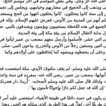
ى الله عزَّ وجل، وفي بعضِ المواسم في آخر موسم الحج،
ى ويذهب إلى الحجيج في مضاربهم وخيامهم، ويجلس إلى تجمع
لى ستة كانوا يتحللون، كانوا يحلقون انتهوا من الحج ويستعد
لم أنهم من المدينة من الأوس، فعرضَ عليهم الإسلام- ولله في
ا بالجميع في هذه اللحظة يستجيبون ويؤمنون ويصدقون بالنبي- 
داية لانتقال الإسلام من بيئةِ مكة إلى بيئة المدينة.
إلى اثني عشر، فأسلموا وأرسل معهم مصعب بن عمير ليأتوا في ا
ى اثنين وسبعين رجلاً من الأوس والخزرج، يباعون النبي- صلى ا
 وعلى أن يحفظوه ويمنعوه كما يُحافظون على أولادهم وكما
.
- صلى الله عليه وسلم- لم يقف مكتوفَ الأيدي، مكة استعصت 
ة تفتح أبوابها، مصعب بن عمير- رضي الله عنه- بمفرده في سنة واحد
ة، ولذلك قال صلى الله عليه وسلم لأصحابه:
"أُريتُ دار هجرت
"إن الله قد جعل لكم دارًا وإخوانًا تأمنون بها"
.
ن يكون في حسه دائمًا في طبيعة الأشياء، استعصى عليه أمر لا
ك طريقًا آخر، لعلَّ في هذا الطريق الذي سلكه هو الخير، وهذا 