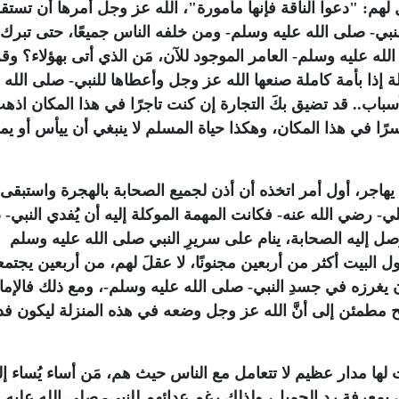
هم: "دعوا الناقة فإنها مأمورة"، الله عز وجل أمرها أن تستق
نبي- صلى الله عليه وسلم- ومن خلفه الناس جميعًا، حتى تبرك 
له عليه وسلم- العامر الموجود للآن، مَن الذي أتى بهؤلاء؟ و
ملة إذا بأمة كاملة صنعها الله عز وجل وأعطاها للنبي- صلى الله 
باب.. قد تضيق بكَ التجارة إن كنت تاجرًا في هذا المكان اذهب
ا في هذا المكان، وهكذا حياة المسلم لا ينبغي أن ييأس أو يم
هاجر، أول أمر اتخذه أن أذن لجميع الصحابة بالهجرة واستبقى عل
لي- رضي الله عنه- فكانت المهمة الموكلة إليه أن يُفدي النبي-
ل إليه الصحابة، ينام على سريرِ النبي صلى الله عليه وسلم
 البيت أكثر من أربعين مجنونًا، لا عقلَ لهم، من أربعين يجتم
يغرزه في جسدِ النبي- صلى الله عليه وسلم-، ومع ذلك فالإما
مطمئن إلى أنَّ الله عز وجل وضعه في هذه المنزلة ليكون فدا
نبوات لها مدار عظيم لا تتعامل مع الناس حيث هم، مَن أساء يُساء إلي
وق بمعرفة رد الجميل، ولذلك رغم عدائهم للنبي- صلى الله عليه