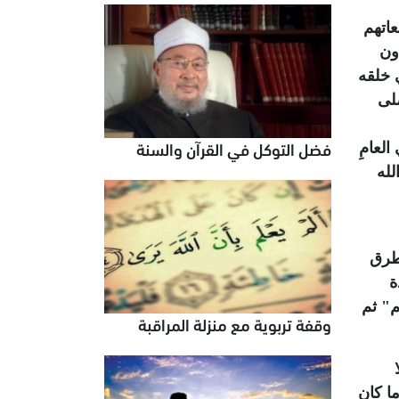
اتهم
ون
 خلقه
صلى
فضل التوكل في القرآن والسنة
لعامِ
لله
فطرق
ة
كم"
ثم
وقفة تربوية مع منزلة المراقبة
ما كان