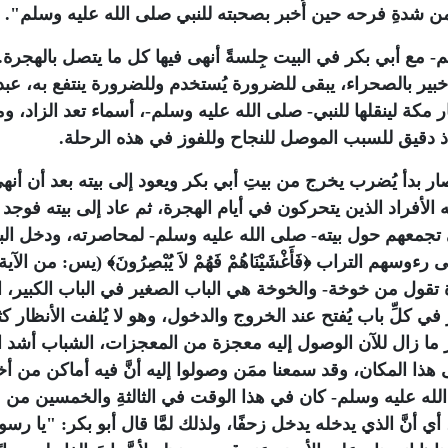
من شدةِ فرحه حين أُخبر بصحبته للنبي صلى الله عليه وسلم"
.
ع أبي بكر في البيت جِلسةً أنهى فيها كل ما يتصل بالهجرة..
ير بالصحراء، يبقى للضرورة يُستخدم وللضرورة ينتفع به، عبد 
ر مكة لينقلها للنبي- صلى الله عليه وسلم-، أسماء تعد الزاد، و
ذ دقيق للسبب الموصل للنجاح وللفوز في هذه الرحلة.
ار بدأ يُضرب يخرج من بيتِ أبي بكر ويعود إلى بيته بعد أن أنه
أفراد الذين يتحركون في أيام الهجرة، ثم عاد إلى بيته فوجد
 تجمعهم حول بيته- صلى الله عليه وسلم- لمحاصرته، ودخل الب
لى رءوسهم التراب
﴿فَأَغْشَيْنَاهُمْ فَهُمْ لاَ يُبْصِرُونَ﴾
قول من خوخة- والخوخة هي الباب الصغير في الباب الكبير، ا
في كلِّ باب يُفتح عند الخروج والدخول، وهو لا يُلفت الأنظار كثي
غار ما زال للآن الوصول إليه معجزة من المعجزات، الشباب أشد 
ى هذا المكان، وقد سمعنا ممَن وصولوا إليه أنَّ فيه أماكن من أخ
 الله عليه وسلم- كان في هذا الوقت في الثالثةِ والخمسين من 
 أنَّ الذي يدخله يدخل زحفًا، ولذلك لمَّا قال أبو بكر: "يا رس