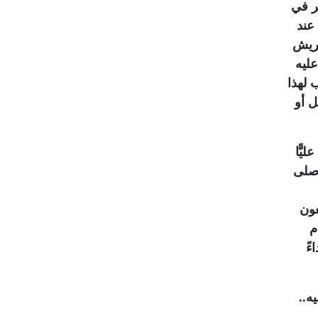
ر في
عند
قريش
عليه
 لهذا
ل أو
يًّا
 صلى
عون
م
ءً
ه..