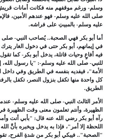
وسلم- ورغم موقفهم منه فكانت أمانات قريش من 
صلى الله عليه وسلم- فهو عندهم الأمين، فالإما
عليه وسلم- بالمبيتِ على فراشه.
أما أبو بكر فهي الصحبة.. يُصاحب النبي- صلى 
في إيمانهم، أبو بكر حتى في دخول الغار يترك ا
فيه أفاعٍ وحيات قاتلة، يدخل أبو بكر- كما تق
للنبي- صلى الله عليه وسلم-: "يا رسول الله، 
الأمة"، فيفديه بنفسه في الطريق وفي داخل ال
كل واحدة منها تكفل بنزول النصر، تكفل بالرفع
الطريق.
الأمر الثالث النبي- صلى الله عليه وسلم- عند
الظهيرة، وأنتم تعلمون معنى وقت الظهيرة في 
رآه أبو بكر رضي الله عنه قال: "بأبي أنت وأ
اللحظة إلا أمر"، فإذا به يدخل ويخبره بأنَّ ال
"الصحبة"
.. فيبكي أبو بكر من شدةِ الفرح، تق