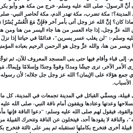
 أنَّ الرسولَ- صلى الله عليه وسلم- خرج من مكة هو وأبو بكر
 المدينة؟! مكة تضرب، مكة تهدر الدم، مكة تُحاصر النبي- صلى 
ذا كان؟ إنَّ الله عز وجل أتى بأمر آخر
لله عزَّ وجل، إذا جاء العسر من هنا جاء اليسر من هنا ومن هن
ليه وسلم-:
"لن يغلب عسر يسرين"
، فدائمًا في حياتنا إذا نزلَ ب
 ويسر من هنا، والله عزَّ وجل هو الرحمن الرحيم بعباده المؤمني
- إلى قباء وأقام فيها حتى بنى المسجد المعروف للآن، ثم توجَّ
 الأمر الآخر، ترى جيشًا ومددًا وقوةً وجندًا وإسلامًا وإيمانًا، مَ
ذي جمع هؤلاء على الإيمان؟ الله عز وجل جل جلاله؛ لأن رسوله
 الأسباب.
بيلة، ويسمِّي القبائل في المدينة تجمعات في المدينة، كل ما م
لاحها وعدتها وعتادها ويقفون أمام ناقة النبي- صلى الله عليه
 والقوة، فيقول لهم صلى الله عليه وسلم:
"دعوا الناقة فإنها مأ
"
، والناقة لا يقودها أحد، فيتخلون عن الناقة وتتحرك القبيلة من
قبيلة أخرى فتخرج بكاملها تستقبله ثم يمر على ثالثة فتخرج بكا