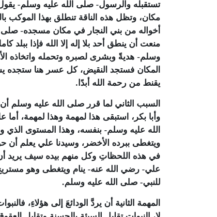
تستقبله والرسول- صلى الله عليه وسلم- يقول ل
مكان، وتظل هذه الناقة تنطلق بهذا الموكب بال
أخواله من بني النجار في مكان مسجده- صلى ال
منعت أن ينطق أحد بلا إله إلا الله فإذا ببلد كا
وسلم- هديةً وبشرى لصبره وتحمله واتخاذه الأس
المكان فستجد النقيض، كل عسر هنا ستجده يسرً
يقنط من رحمة الله أبدًا.
السبب الثاني لما قرر صلى الله عليه وسلم أن ي
وأبا بكر، استبقى هذا لمهمة وهذا لمهمة، أما ع
الله عليه وسلم- بنفسه، وهذا المستوى الذي وص
ويتغطى ببرده الأخضر، وسيدنا علي يعلم أن حول
في هذه اللحظاتِ وكل منهم بيده سيف يريد أن 
علي- رضي الله عنه- ينام ويتغطى وهو مستريح 
للنبي- صلى الله عليه وسلم.
المهمة الثانية أن يردَّ الودائعَ إلى هؤلاءِ، فال
لا، النبوات تقابل السيئة بالحسنة وتقابل العق