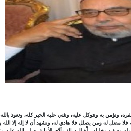
ره، ونؤمن به ونتوكل عليه، ونثني عليه الخير كله، ونعوذ بالله 
 فلا مضل له ومن يضلل فلا هادي له، ونشهد أن لا إله إلا الله 
ه وصفيه وخليله، بلَّغ الرسالة وأدَّى الأمانة، صلى الله عليه و