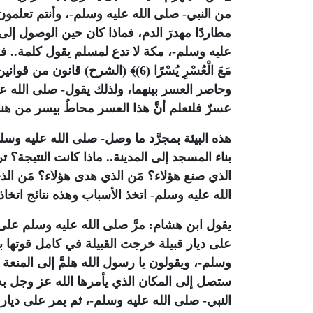
من النبي- صلى الله عليه وسلم-، وأنتم تعلمون
مطاردًا مهدرَ الدم، فماذا كان حين الوصول إلى
عليه وسلم-، مكة لا تدع لمسلم يقول كلمة.. فما
مَعَ الْعُسْرِ يُسْرًا (6)﴾
(الشرح) قانون من قوانين ا
وحاصر العسر بينهما، ولذلك يقول- صلى الله ع
عسرٌ فلنعلم أنَّ هذا العسر محاطٌ بيسر من هنا
هذه البيئة بمجرَّد ما وصل- صلى الله عليه وسلم
بناء المسجد إلى المدينة.. ماذا كانت النتيجة؟ ترى
الذي صنع هؤلاء؟ مَن الذي هدى هؤلاء؟ مَن ال
الله عليه وسلم- اتخذ الأسباب وهذه نتائج اتخاذ
يقول ابن هشام: مرَّ صلى الله عليه وسلم على ق
على ديار قبيلة خرجت القبيلة في كامل قوتها بس
وسلم-، ويقولون يا رسول الله هلمَّ إلى المنعة
ستصل إلى المكان الذي يأمرها الله عز وجل به
النبي- صلى الله عليه وسلم-، ثم يمر على ديار 