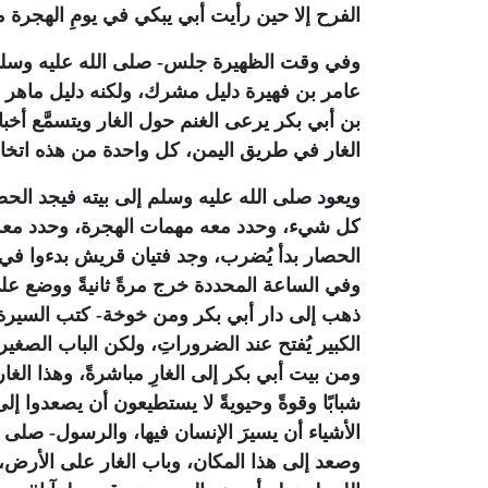
الفرح إلا حين رأيت أبي يبكي في يومِ الهجرة 
وفي وقت الظهيرة جلس- صلى الله عليه وسلم- م
عامر بن فهيرة دليل مشرك، ولكنه دليل ماهر خب
بن أبي بكر يرعى الغنم حول الغار ويتسمَّع أخبا
الغار في طريق اليمن، كل واحدة من هذه اتخا
ويعود صلى الله عليه وسلم إلى بيته فيجد الحص
كل شيء، وحدد معه مهمات الهجرة، وحدد معه ال
الحصار بدأ يُضرب، وجد فتيان قريش بدءوا في
وفي الساعة المحددة خرج مرةً ثانيةً ووضع ع
ذهب إلى دار أبي بكر ومن خوخة- كتب السيرة ت
الكبير يُفتح عند الضروراتِ، ولكن الباب الصغير 
ومن بيت أبي بكر إلى الغارِ مباشرةً، وهذا ال
شبابًا وقوةً وحيويةً لا يستطيعون أن يصعدوا إل
الأشياء أن يسيرَ الإنسان فيها، والرسول- صلى
وصعد إلى هذا المكان، وباب الغار على الأرض، أي