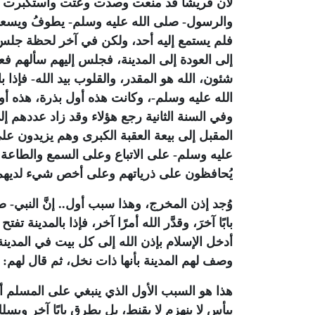
لأن قريشًا قد منعت وصدت وعتت واستكبرت عل
والرسول- صلى الله عليه وسلم- يطوفُ ويسع
فلم يستمع إليه أحد، ولكن في آخر لحظة جلس إ
إلى العودة إلى المدينة، فجلس إليهم سألهم فع
شئون، الله هو المقدر، والقلوب بيد الله- فإذ
الله عليه وسلم-، وكانت هذه أول بذرة، هذه أول ب
وفي السنة الثانية رجع هؤلاء وقد زاد عددهم 
المقبل إلى بيعة العقبة الكبرى وهم يزيدون عل
عليه وسلم- على الاتباع وعلى السمع والطاعة
يُحافظون على ذرياتهم وعلى أخص شيء لديهم
وُجد إذن المخرج، وهذا سبب أول.. إنَّ النبي
بابًا آخرَ، وقدَّر الله أمرًا آخر، فإذا بالمدين
أدخل الإسلام بإذن الله إلى كل بيت في المدين
وصف لهم المدينة بأنها ذات نخل، ثم قال لهم:
هذا هو السبب الأول الذي ينبغي على المسلم أ
ييأس لا ينهزم لا يقنط، بل يطرق بابًا آخر ويسل