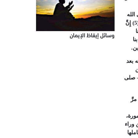
الله
﴿فَإِنَّ مَعَ الْعُسْرِ يُسْرًا (5) إِنَّ
ا
وسائل إيقاظ الإيمان
نا
ن.
ه بعد
ن
- صلى
رَّ
مورة،
 وراء
ملها