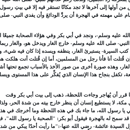
أولها إلى آخرها لا تجد مكانًا تستقر فيه إلا في بيتِ رسول ا
م علي مهمته في الهجرة أن يردَّ الودائعَ وأن يفدي النبي- صلى 
الله عليه وسلم-، ونجد في أبي بكر وفي هؤلاء الصحابة جميعًا ا
لنبي- صلى الله عليه وسلم- خارج الغار ويدخل هو، والغار ربما
ول كتب السيرة- يستبرئ الغار، ينظفه ويسده إذا كان فيه شيء، 
إن قُتلت أنا فأنا رجل من المسلمين، أما إن قُتلت أنت هلكت هذ
غار، وهذه صورة أخرى من صور الأخذ بالأسباب تجمع تحتها أشي
ة، تكفل بنجاح هذا الإنسان الذي يُفكِّر على هذا المستوى ويسل
ما قرر أن يُهاجر وجاءت اللحظة، ذهب إلى بيت أبي بكر وقت
مكة، لا يستطيع إنسان أن ينظر خارج بيته من شدة الحر، ولذل
مي يا رسول الله، ما جاء بك في هذه اللحظة وما أخرجك في هذ
له قد سمح له بالهجرة فيقول أبو بكر: "الصحبة يا رسول الله"، ف
ول السيدة عائشة- رضي الله عنها-:
"ما رأيت أحدًا يبكي من شدة