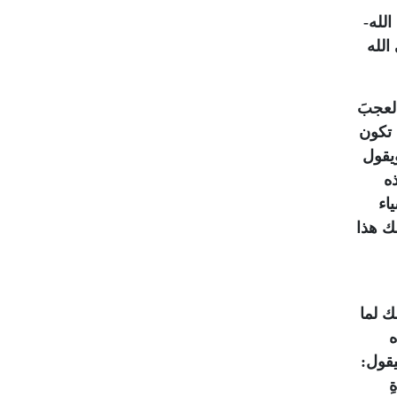
لله-
الله
لعجبَ
 تكون
ويقول
ه
اء
ك هذا
ك لما
ه
يقول:
ِ