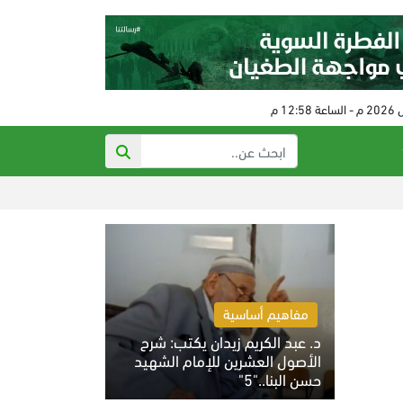
اتساع التصعي
مفاهيم أساسية
د. عبد الكريم زيدان يكتب: شرح
الأصول العشرين للإمام الشهيد
حسن البنا.."5"