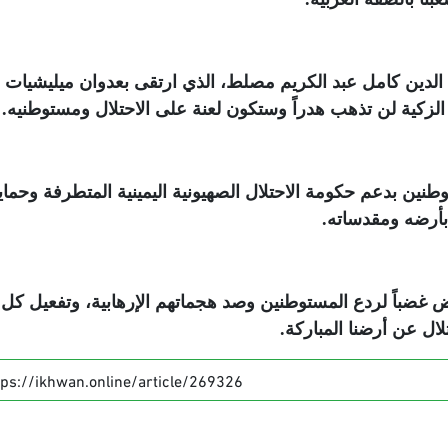
لدين كامل عبد الكريم مصلط، الذي ارتقى بعدوان ميليشيات
لزكية لن تذهب هدراً وستكون لعنة على الاحتلال ومستوطنيه
.
نين بدعم حكومة الاحتلال الصهيونية اليمينية المتطرفة وحماي
ً بأرضه ومقدساته
.
 غضباً لردع المستوطنين وصد هجماتهم الإرهابية، وتفعيل كل
ال عن أرضنا المباركة
.
tps://ikhwan.online/article/269326