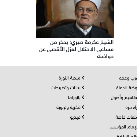
الشيخ عكرمة صبري: يحذر من
مساعي الاحتلال لعزل الأقصى عن
حواضنه
ب وعجم
منصة الثورة
ضة الدعاة
بيانات وتصريحات
اهيم وأصول
بانوراما
اء حرة
فكرية وتربوية
فات خاصة
فيديو
إمام المؤسس
لم الرياضة