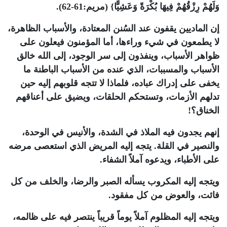
وَلَهُمْ رِزْقُهُمْ فِيهَا بُكْرَةً وَعَشِيًّا} (مريم:61-62).
إن الماديين يقفون عند السُنن المعتادة، والأسباب الظاهرة،
لا يطمعون في شيء وراءها، أما المؤمنون فيعلون على
ظواهر الأسباب، وينفذون إلى سر الوجود، إلى الله خالق
الأسباب والمسببات، الذي عنده من الأسباب الباطنة ما
يخفى على إدراك عباده، فلماذا لا تتجه قلوبهم إليه حين
تدلهم الأزمات، وتستحكم الحلقات، ويضيق على أعناقهم
الخناق؟!
إنهم يجدون فيه الملاذ في الشدة، والأنيس في الوحدة،
والنصير في القلة. يتجه إليه المريض الذي استعصى مرضه
على الأطباء، ويدعوه آملاً الشفاء.
ويتجه إليه المكروب يسأله الصبر والرضا، والخلف من كل
فائت، والعوض من كل مفقود.
ويتجه إليه المظلوم آملاً يوماً قريباً ينتصر فيه على ظالمه،