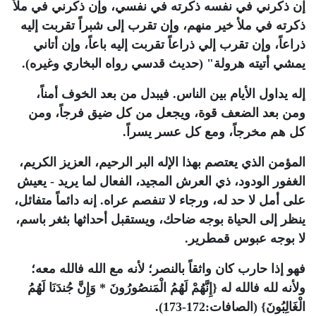
إن ذكرني في نفسه ذكرته في نفسي، وإن ذكرني في ملأ
ذكرته في ملأ خير منهم، وإن تقرب إلى شبراً تقربت إليه
ذراعاً، وإن تقرب إلي ذراعاً تقربت إليه باعاً، وإن أتاني
يمشي أتيته هرولة" (حديث قدسي رواه البخاري وغيره).
إله يداول الأيام بين الناس. فيبدل من بعد الخوف أمناً،
ومن بعد الضعف قوة، ويجعل من كل ضيق فرجاً، ومن
كل هم مخرجاً، ومع كل عسر يسراً.
المؤمن الذي يعتصم بهذا الإله البر الرحيم، العزيز الكريم،
الغفور الودود، ذي العرش المجيد، الفعال لما يريد - يعيش
على أمل لا حد له، ورجاء لا تنفصم عراه. إنه دائماً متفائل،
ينظر إلى الحياة بوجه ضاحك، ويستقبل أحداثها بثغر باسم،
لا بوجه عبوس قمطرير.
فهو إذا حارب كان واثقاً بالنصر؛ لأنه مع الله فالله معه؛
ولأنه لله فالله له {إِنَّهُمْ لَهُمُ الْمَنصُورُونَ * وَإِنَّ جُندَنَا لَهُمُ
الْغَالِبُونَ} (الصافات:172-173).