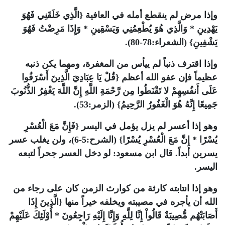
وإذا مرض لم ينقطع أمله في العافية {الَّذِي خَلَقَنِي فَهُوَ
يَهْدِينِ * وَالَّذِي هُوَ يُطْعِمُنِي وَيَسْقِينِ * وَإِذَا مَرِضْتُ فَهُوَ
يَشْفِينِ} (الشعراء:78-80).
وإذا اقترف ذنباً لم ييأس من المغفرة، ومهما يكن ذنبه
عظيماً فإن عفو الله أعظم {قُلْ يَا عِبَادِيَ الَّذِينَ أَسْرَفُوا
عَلَى أَنفُسِهِمْ لا تَقْنَطُوا مِن رَّحْمَةِ اللَّهِ إِنَّ اللَّهَ يَغْفِرُ الذُّنُوبَ
جَمِيعًا إِنَّهُ هُوَ الْغَفُورُ الرَّحِيمُ} (الزمر:53).
وهو إذا أعسر لم يزل يؤمل في اليسر {فَإِنَّ مَعَ الْعُسْرِ
يُسْرًا * إِنَّ مَعَ الْعُسْرِ يُسْرًا} (الشرح:5-6)، ولن يغلب عسر
يسرين أبداً. قال ابن مسعود: لو دخل العسر جحراً لتبعه
اليسر.
وهو إذا انتابته كارثة من كوارث الزمن كان على رجاء من
الله أن يأجره في مصيبته ويخلفه خيراً منها {الَّذِينَ إِذَا
أَصَابَتْهُم مُّصِيبَةٌ قَالُواْ إِنَّا لِلَّهِ وَإِنَّا إِلَيْهِ رَاجِعُونَ * أُوْلَئِكَ عَلَيْهِمْ