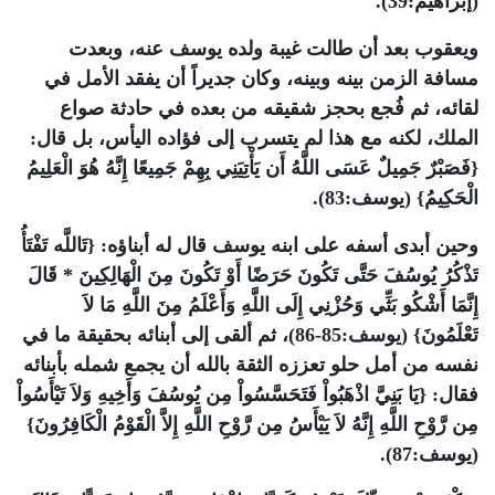
(إبراهيم:39).
ويعقوب بعد أن طالت غيبة ولده يوسف عنه، وبعدت
مسافة الزمن بينه وبينه، وكان جديراً أن يفقد الأمل في
لقائه، ثم فُجع بحجز شقيقه من بعده في حادثة صواع
الملك، لكنه مع هذا لم يتسرب إلى فؤاده اليأس، بل قال:
{فَصَبْرٌ جَمِيلٌ عَسَى اللَّهُ أَن يَأْتِيَنِي بِهِمْ جَمِيعًا إِنَّهُ هُوَ الْعَلِيمُ
الْحَكِيمُ} (يوسف:83).
وحين أبدى أسفه على ابنه يوسف قال له أبناؤه: {تَاللَّه تَفْتَأُ
تَذْكُرُ يُوسُفَ حَتَّى تَكُونَ حَرَضًا أَوْ تَكُونَ مِنَ الْهَالِكِينَ * قَالَ
إِنَّمَا أَشْكُو بَثِّي وَحُزْنِي إِلَى اللَّهِ وَأَعْلَمُ مِنَ اللَّهِ مَا لاَ
تَعْلَمُونَ} (يوسف:85-86)، ثم ألقى إلى أبنائه بحقيقة ما في
نفسه من أمل حلو تعززه الثقة بالله أن يجمع شمله بأبنائه
فقال: {يَا بَنِيَّ اذْهَبُواْ فَتَحَسَّسُواْ مِن يُوسُفَ وَأَخِيهِ وَلاَ تَيْأَسُواْ
مِن رَّوْحِ اللَّهِ إِنَّهُ لاَ يَيْأَسُ مِن رَّوْحِ اللَّهِ إِلاَّ الْقَوْمُ الْكَافِرُونَ}
(يوسف:87).