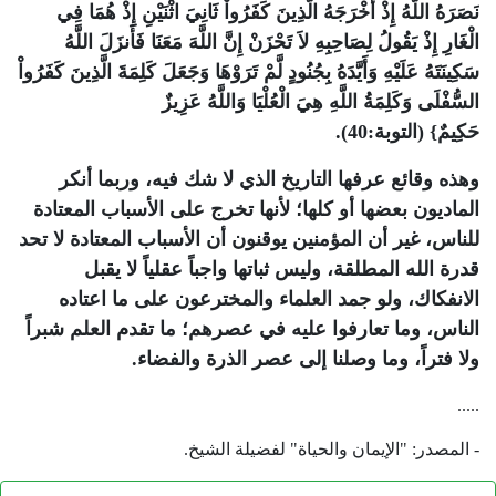
نَصَرَهُ اللَّهُ إِذْ أَخْرَجَهُ الَّذِينَ كَفَرُواْ ثَانِيَ اثْنَيْنِ إِذْ هُمَا فِي
الْغَارِ إِذْ يَقُولُ لِصَاحِبِهِ لاَ تَحْزَنْ إِنَّ اللَّهَ مَعَنَا فَأَنزَلَ اللَّهُ
سَكِينَتَهُ عَلَيْهِ وَأَيَّدَهُ بِجُنُودٍ لَّمْ تَرَوْهَا وَجَعَلَ كَلِمَةَ الَّذِينَ كَفَرُواْ
السُّفْلَى وَكَلِمَةُ اللَّهِ هِيَ الْعُلْيَا وَاللَّهُ عَزِيزٌ
حَكِيمٌ} (التوبة:40).
وهذه وقائع عرفها التاريخ الذي لا شك فيه، وربما أنكر
الماديون بعضها أو كلها؛ لأنها تخرج على الأسباب المعتادة
للناس، غير أن المؤمنين يوقنون أن الأسباب المعتادة لا تحد
قدرة الله المطلقة، وليس ثباتها واجباً عقلياً لا يقبل
الانفكاك، ولو جمد العلماء والمخترعون على ما اعتاده
الناس، وما تعارفوا عليه في عصرهم؛ ما تقدم العلم شبراً
ولا فتراً، وما وصلنا إلى عصر الذرة والفضاء.
.....
- المصدر: "الإيمان والحياة" لفضيلة الشيخ.