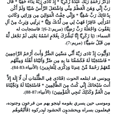
{ذِكْرُ رَحْمَةِ رَبِّكَ عَبْدَهُ زَكَرِيَّا * إِذْ نَادَى رَبَّهُ نِدَاء خَفِيًّا * قَالَ
رَبِّ إِنِّي وَهَنَ الْعَظْمُ مِنِّي وَاشْتَعَلَ الرَّأْسُ شَيْبًا وَلَمْ أَكُن
بِدُعَائِكَ رَبِّ شَقِيًّا * وَإِنِّي خِفْتُ الْمَوَالِيَ مِن وَرَائِي وَكَانَتِ
امْرَأَتِي عَاقِرًا فَهَبْ لِي مِن لَّدُنكَ وَلِيًّا * يَرِثُنِي وَيَرِثُ مِنْ آلِ
يَعْقُوبَ وَاجْعَلْهُ رَبِّ رَضِيًّا} (مريم:2-6)؛ فاستجابت له
السماء: {يَا زَكَرِيَّا إِنَّا نُبَشِّرُكَ بِغُلامٍ اسْمُهُ يَحْيَى لَمْ نَجْعَل لَّهُ
مِن قَبْلُ سَمِيًّا} (مريم:7).
{وَأَيُّوبَ إِذْ نَادَى رَبَّهُ أَنِّي مَسَّنِيَ الضُّرُّ وَأَنتَ أَرْحَمُ الرَّاحِمِينَ
* فَاسْتَجَبْنَا لَهُ فَكَشَفْنَا مَا بِهِ مِن ضُرٍّ وَآتَيْنَاهُ أَهْلَهُ وَمِثْلَهُم
مَّعَهُمْ رَحْمَةً مِّنْ عِندِنَا وَذِكْرَى لِلْعَابِدِينَ} (الأنبياء:83-84).
ويونس قد ابتلعه الحوت {فَنَادَى فِي الظُّلُمَاتِ أَن لّا إِلَهَ إِلاَّ
أَنتَ سُبْحَانَكَ إِنِّي كُنتُ مِنَ الظَّالِمِينَ * فَاسْتَجَبْنَا لَهُ وَنَجَّيْنَاهُ
مِنَ الْغَمِّ وَكَذَلِكَ نُنجِي الْمُؤْمِنِينَ} (الأنبياء:87-88).
وموسى حين يسري بقومه لينجو بهم من فرعون وجنوده،
فيعلمون بسراه ويحشدون الحشود ليدركوه {فَأَتْبَعُوهُم