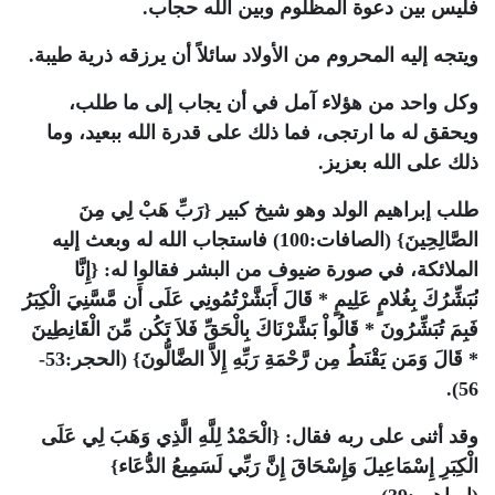
فليس بين دعوة المظلوم وبين الله حجاب.
ويتجه إليه المحروم من الأولاد سائلاً أن يرزقه ذرية طيبة.
وكل واحد من هؤلاء آمل في أن يجاب إلى ما طلب،
ويحقق له ما ارتجى، فما ذلك على قدرة الله ببعيد، وما
ذلك على الله بعزيز.
طلب إبراهيم الولد وهو شيخ كبير {رَبِّ هَبْ لِي مِنَ
الصَّالِحِينَ} (الصافات:100) فاستجاب الله له وبعث إليه
الملائكة، في صورة ضيوف من البشر فقالوا له: {إِنَّا
نُبَشِّرُكَ بِغُلامٍ عَلِيمٍ * قَالَ أَبَشَّرْتُمُونِي عَلَى أَن مَّسَّنِيَ الْكِبَرُ
فَبِمَ تُبَشِّرُونَ * قَالُواْ بَشَّرْنَاكَ بِالْحَقِّ فَلاَ تَكُن مِّنَ الْقَانِطِينَ
* قَالَ وَمَن يَقْنَطُ مِن رَّحْمَةِ رَبِّهِ إِلاَّ الضَّالُّونَ} (الحجر:53-
56).
وقد أثنى على ربه فقال: {الْحَمْدُ لِلَّهِ الَّذِي وَهَبَ لِي عَلَى
الْكِبَرِ إِسْمَاعِيلَ وَإِسْحَاقَ إِنَّ رَبِّي لَسَمِيعُ الدُّعَاء}