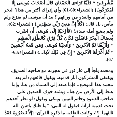
مُّشْرِقِينَ * فَلَمَّا تَرَاءى الْجَمْعَانِ قَالَ أَصْحَابُ مُوسَى إِنَّا
لَمُدْرَكُونَ} (الشعراء:60-61) وأي إدراك أكثر من هذا؟ البحر
من أمامهم والعدو من ورائهم!! بيد أن موسى لم يفزع ولم
ييأس، بل قال: {كَلاَّ إِنَّ مَعِيَ رَبِّي سَيَهْدِينِ} (الشعراء:62)،
ولم يضيع أمله سدى؛ {فَأَوْحَيْنَا إِلَى مُوسَى أَنِ اضْرِب
بِّعَصَاكَ الْبَحْرَ فَانفَلَقَ فَكَانَ كُلُّ فِرْقٍ كَالطَّوْدِ الْعَظِيمِ
* وَأَزْلَفْنَا ثَمَّ الآخَرِينَ * وَأَنجَيْنَا مُوسَى وَمَن مَّعَهُ أَجْمَعِينَ
* ثُمَّ أَغْرَقْنَا الآخَرِينَ * إِنَّ فِي ذَلِكَ لآيَةً...} (الشعراء:63-
67).
ومحمد يلجأ إلى غار ثور في هجرته مع صاحبه الصديق،
ويقتفي المشركون آثار قدميه، ويقول قائفهم: لم يعد
محمد هذا الموضع.. فإما صعد إلى السماء من هنا، وإما
هبط إلى الأرض من هنا.. ويشتد خوف الصديق على
صاحب الدعوة وخاتم النبيين ويبكي ويقول: لو نظر أحدهم
تحت قدميه لرآنا، فيقول له النبي: "ما ظنك باثنين الله
ثالثهما"؟!، وكانت العاقبة ما ذكره القرآن: {إِلاَّ تَنصُرُوهُ فَقَدْ