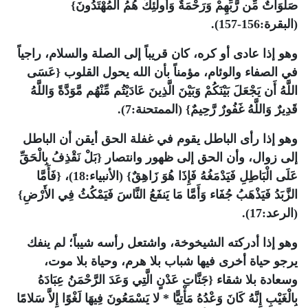
صَلَوَاتٌ مِّن رَّبِّهِمْ وَرَحْمَةٌ وَأُولَئِكَ هُمُ الْمُهْتَدُونَ}
(البقرة:156-157).
وهو إذا عادى أو كره، كان قريباً إلى الصلة والسلام، راجياً
في الصفاء والوئام، مؤمناً بأن الله يحول القلوب {عَسَى
اللَّهُ أَن يَجْعَلَ بَيْنَكُمْ وَبَيْنَ الَّذِينَ عَادَيْتُم مِّنْهُم مَّوَدَّةً وَاللَّهُ
قَدِيرٌ وَاللَّهُ غَفُورٌ رَّحِيمٌ} (الممتحنة:7).
وهو إذا رأى الباطل يقوم في غفلة الحق أيقن أن الباطل
إلى زوال، وأن الحق إلى ظهور وانتصار {بَلْ نَقْذِفُ بِالْحَقِّ
عَلَى الْبَاطِلِ فَيَدْمَغُهُ فَإِذَا هُوَ زَاهِقٌ} (الأنبياء:18)، {فَأَمَّا
الزَّبَدُ فَيَذْهَبُ جُفَاء وَأَمَّا مَا يَنفَعُ النَّاسَ فَيَمْكُثُ فِي الأَرْضِ}
(الرعد:17).
وهو إذا أدركته الشيخوخة، واشتعل رأسه شيباً؛ لم ينفك
يرجو حياة أخرى فيها شباب بلا هرم، وحياة بلا موت،
وسعادة بلا شقاء {جَنَّاتِ عَدْنٍ الَّتِي وَعَدَ الرَّحْمَنُ عِبَادَهُ
بِالْغَيْبِ إِنَّهُ كَانَ وَعْدُهُ مَأْتِيًّا * لا يَسْمَعُونَ فِيهَا لَغْوًا إِلاَّ سَلامًا