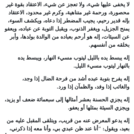
لا يخفى عليها شيء، ولا تعجز عن شيء، الاعتقاد بقوة غير
محصورة، ورحمة غير متناهية، وكرم غير محدود، الاعتقاد
بإله قدير رحيم، يجيب المضطر إذا دعاه، ويكشف السوء،
يمنح الجزيل، ويغفر الذنوب، ويقبل التوبة عن عباده، ويعفو
عن السيئات، إله هو أرحم بعباده من الوالدة بولدها، وأبر
بخلقه من أنفسهم.
إله يبسط يده بالليل ليتوب مسيء النهار، ويبسط يده
بالنهار ليتوب مسيء الليل.
إله يفرح بتوبة عبده أشد من فرحة الضال إذا وجد،
والغائب إذا وفد، والظمآن إذا ورد.
إله يجزي الحسنة بعشر أمثالها إلى سبعمائة ضعف أو يزيد،
ويجزي السيئة بمثلها أو يعفو.
إله يدعو المعرض عنه من قريب، ويتلقى المقبل عليه من
بعيد، ويقول: "أنا عند ظن عبدي بي، وأنا معه إذا ذكرني،