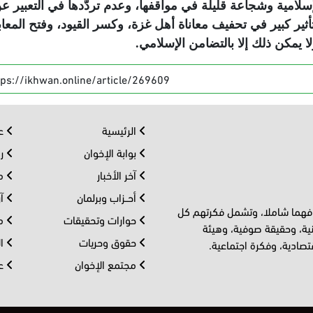
إسلامية وشجاعة قليلة في مواقفها، وعدم تردُّدها في التعبير ع
ثير كبير في تحفيف معاناة أهل غزة، وكسر القيود، وفتح المعاب
ا يمكن ذلك إلا بالتضامن الإسلامي
.
tps://ikhwan.online/article/269609
الرئيسية
عر
بوابة الإخوان
رو
آخر الأخبار
مف
أحــزاب وبرلمان
آر
 فهما شاملا، وتشمل فكرتهم كل
حوارات وتحقيقات
مل
ية، وحقيقة صوفية، وهيئة
حقوق وحريات
ال
تصادية، وفكرة اجتماعية.
مجتمع الإخوان
عا