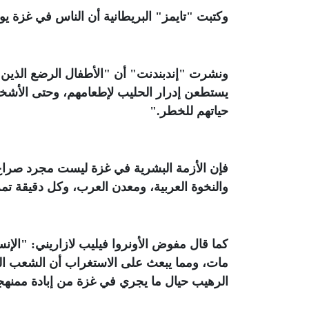
وكتبت "تايمز" البريطانية أن الناس في غزة ي
ونشرت "إندبندنت" أن "الأطفال الرضع الذين كا
يستطعن إدرار الحليب لإطعامهم، وحتى الأشخ
حياتهم للخطر
".
فإن الأزمة البشرية في غزة ليست مجرد صراع ط
والنخوة العربية، ومعدن العرب، وكل دقيقة تمر
كما قال مفوض الأونروا فيليب لازاريني: "الإنس
مات، ومما يبعث على الاستغراب أن الشعب الف
الرهيب حيال ما يجري في غزة من إبادة ممنهج