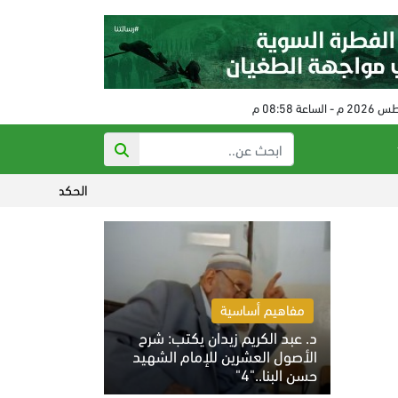
الحكم على مفتي النظام البائد في سو
مفاهيم أساسية
د. عبد الكريم زيدان يكتب: شرح
الأصول العشرين للإمام الشهيد
حسن البنا.."4"