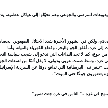
ديوهات للمرضى والجوعى وهم تحوَّلوا إلى هياكل عظمية، يندى
وإن ممارسات التجويع تجري منذ أكتوبر عام 2023م، ولكن في الشهور الأخيرة شدد الاحتلال الصهيوني الحصا
لى غزة، أغلق الجو والبحر، وقطع الكهرباء والمياه، وأما
 من جوع، كما لا تجد النداءات التي تدعو إلى شجب سياسة التج
 في غزة، وسط صمت عربي ودولي، لا يقل ألمًا من لسعات الجوع
لت "تلغراف" البريطانية التي تدافع دومًا عن السردية الإسرائيلي
زة يتضورون جوعًا حتى الموت
"
،
منهج في غزة بـ" الناس في غزة جثث تسير
"
،