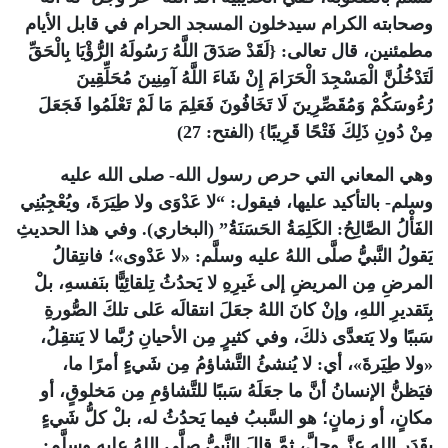
وصحابته الكرام سيدخلون المسجد الحرام في قابل الأيام
مطمئنين، قال تعالى: {لَقَدْ صَدَقَ اللَّهُ رَسُولَهُ الرُّؤْيَا بِالْحَقِّ
لَتَدْخُلُنَّ الْمَسْجِدَ الْحَرَامَ إِنْ شَاءَ اللَّهُ آمِنِينَ مُحَلِّقِينَ
رُءُوسَكُمْ وَمُقَصِّرِينَ لَا تَخَافُونَ فَعَلِمَ مَا لَمْ تَعْلَمُوا فَجَعَلَ
مِنْ دُونِ ذَلِكَ فَتْحًا قَرِيبًا} (الفتح: 27)
وهي المعاني التي حرص رسول الله- صلى الله عليه
وسلم- بالتأكيد عليها، فيقول: “لا عَدْوَى ولا طِيَرَةَ، ويُعْجِبُنِي
الفَأْلُ الصَّالِحُ: الكَلِمَةُ الحَسَنَةُ” (البخاري). وفي هذا الحديثِ
يَقولُ النَّبيُّ صلَّى اللهُ عليه وسلَّم: «لا عَدْوى»؛ فانتِقالُ
المرضِ مِن المريضِ إلى غَيرِهِ لا يَحدُثُ تِلقائِيًّا بنَفسهِ، بلْ
بِتَقديرِ اللهِ، وإنْ كانَ اللهُ جعَلَ انتقالَه عَلى تلكَ الصُّورةِ
سَببًا ولا يَتعدَّى ذلكَ، وفي كثيرٍ مِن الأحيانِ رُبَّما لا يَنتقِلُ،
«ولا طِيَرةَ»، أي: لا يُنشئُ التَّشاؤمُ مِن شَيءٍ أمرًا ما،
فيَظنُّ الإنسانُ أنَّ ما جعَلَهُ سَببًا للتَّشاؤمِ مِن مَخلوقٍ، أو
مكانٍ، أو زمانٍ؛ هو السَّببُ فيما يَحدُثُ له، بلْ كلُّ شَيءٍ
بقَدَرِ اللهِ عزَّ وجلَّ، ثمَّ قالَ النَّبيُّ صلَّى اللهُ عليه وسلَّم: