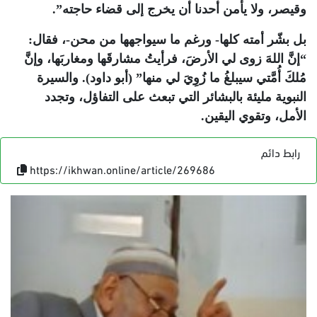
وقيصر، ولا يأمن أحدنا أن يخرج إلى قضاء حاجته”.
بل بشّر أمته كلها- ورغم ما سيواجهها من محن-، فقال:
“إنَّ اللهَ زوى لي الأرضَ، فرأيتُ مشارقَها ومغاربَها، وإنَّ
مُلكَ أُمَّتي سيبلغُ ما زُوِيَ لي منها” (أبو داود). والسيرة
النبوية مليئة بالبشائر التي تبعث على التفاؤل، وتجدد
الأمل، وتقوي اليقين.
رابط دائم
https://ikhwan.online/article/269686