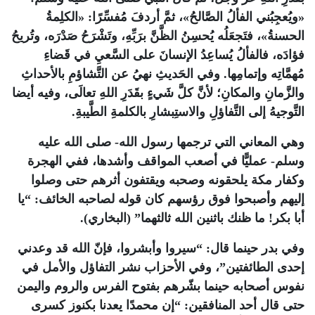
«ويُعجِبُني الفألُ الصَّالحُ»، ثمَّ أردفَ مُفسِّرًا: «الكلِمةُ
الحسنةُ»، فتَجعَلُه يُحسِنُ الظَّنَّ برَبِّهِ، وتَشْرَحُ صَدْرَه، وتُريحُ
فؤادَه، فالفألُ يُساعِدُ الإنسانَ على السَّعيِ في قَضاءِ
مُهمَّاتِه وإتمامِها. وفي الحَديثِ نهيُ عن التَّشاؤمِ بالأحداثِ
والزَّمانِ والمكانِ؛ لأنَّ كلَّ شَيءٍ بقَدَرِ اللهِ تعالَى، وفيه أيضا
التَّوجيهُ إلى التَّفاؤلِ والاستِبشارِ بالكلمةِ الطَّيبةِ.
وهي المعاني التي ترجمها رسول الله- صلى الله عليه
وسلم- عمليًّا في أصعب المواقف وأشدها، ففي الهجرة
وكفار مكة يلحقونه وصحبه ويقتفون أثرهم حتى وصلوا
إليهم وأصبحوا فوق رؤسهم كان قوله لصاحبه الخائف: “يا
أبا بكر! ما ظنك باثنين الله ثالثهما” (البخاري).
وفي بدر حينما قال: “سيروا وأبشروا، فإنّ الله قد وعدني
إحدى الطائفتين”، وفي الأحزاب نشر التفاؤل والأمل في
نفوس أصحابه حينما بشّرهم بفتوح الفرس والروم واليمن
حتى قال أحد المنافقين: “إن محمدًا يعدنا بكنوز كسرى