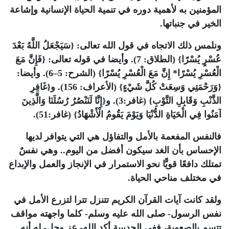
المؤمنين به لأهمية دوره في تنمية الحياة الإنسانية وإشاعة
الخير في جنباتها.
ونلمس ذلك الاتجاه في قول الله تعالى: {سَيَجْعَلُ اللَّهُ بَعْدَ
عُسْرٍ يُسْرًا} (الطلاق: 7). وأيضا في قوله تعالى: {فَإِنَّ مَعَ
الْعُسْرِ يُسْرًا* إِنَّ مَعَ الْعُسْرِ يُسْرًا} (الشرح: 5–6). وأيضا:
{وَرَحْمَتِي وَسِعَتْ كُلَّ شَيْءٍ} (الأعراف: 156). و{غَافِرِ
الذَّنْبِ وَقَابِلِ التَّوْبِ} (غافر:3). و{إِنَّا لَنَنْصُرُ رُسُلَنَا وَالَّذِينَ
آمَنُوا فِي الْحَيَاةِ الدُّنْيَا وَيَوْمَ يَقُومُ الْأَشْهَادُ} (غافر:51).
فالنفس المفعمة بالأمل والتفاؤل هي التي يتوافر لديها
الإحساس بأن الغد سيكون أفضل من اليوم.. وهي نفسٌ
تمتلك دافعًا قويًّا نحو الاستمرار في الإنجاز والعمل والإبداع
في مختلف مناحي الحياة.
ولقد كانت آيات القرآن الكريم تتنزل تترا لتزرع الأمل في
نفس الرسول- صلى الله عليه وسلم- كلما واجهته مواقف
تتسم بالصعوبة، ففي الحديبية أكد الله- عز وجل- له أنه