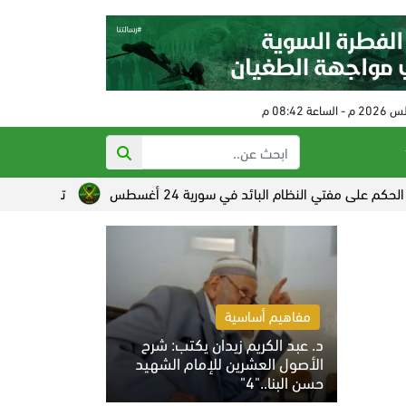
 النظام البائد في سورية 24 أغسطس
تصاعد القلق الصهيوني من
مفاهيم أساسية
د. عبد الكريم زيدان يكتب: شرح
الأصول العشرين للإمام الشهيد
حسن البنا.."4"