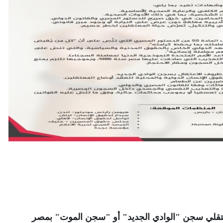
معتقلي سجن "الوادي الجديد" أو "سجن الموت" بمصر