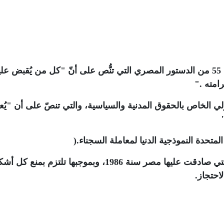
ونوّد أن نذكر أنّ هذه الممارسات تُخالف المادة 55 من الدستور المصري التي تنُّص على أنّ "كل من يُقبض 
رامته
".
مادة (10) من العهد الدولي الخاص بالحقوق المدنية والسياسية، والتي تنصّ على أن "ي
لمتحدة النموذجية الدنيا لمعاملة السجناء
).
وتُشكل أيضا انتهاكا لاتفاقية مناهضة التعذيب التي صادقت عليها مصر سنة 1986، وبموجبها تلتزم بمنع
احتجاز
.