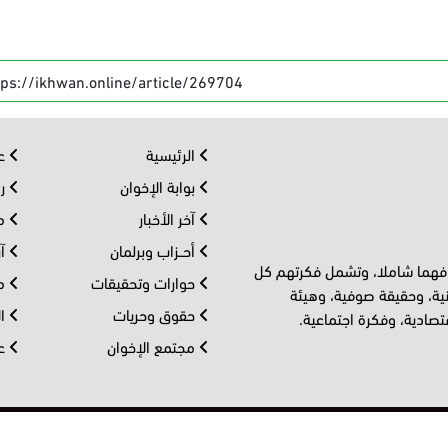
tps://ikhwan.online/article/269704
الرئيسية
عر
بوابة الإخوان
رو
آخر الأخبار
مف
أحــزاب وبرلمان
آر
 فهما شاملا، وتشمل فكرتهم كل
حوارات وتحقيقات
مل
ية، وحقيقة صوفية، وهيئة
حقوق وحريات
ال
تصادية، وفكرة اجتماعية.
مجتمع الإخوان
عا