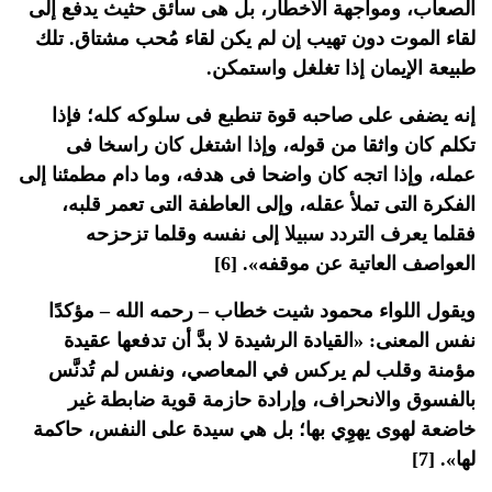
الصعاب، ومواجهة الأخطار، بل هى سائق حثيث يدفع إلى
لقاء الموت دون تهيب إن لم يكن لقاء مُحب مشتاق. تلك
طبيعة الإيمان إذا تغلغل واستمكن.
إنه يضفى على صاحبه قوة تنطبع فى سلوكه كله؛ فإذا
تكلم كان واثقا من قوله، وإذا اشتغل كان راسخا فى
عمله، وإذا اتجه كان واضحا فى هدفه، وما دام مطمئنا إلى
الفكرة التى تملأ عقله، وإلى العاطفة التى تعمر قلبه،
فقلما يعرف التردد سبيلا إلى نفسه وقلما تزحزحه
العواصف العاتية عن موقفه». [6]
ويقول اللواء محمود شيت خطاب – رحمه الله – مؤكدًا
نفس المعنى: «القيادة الرشيدة لا بدَّ أن تدفعها عقيدة
مؤمنة وقلب لم يركس في المعاصي، ونفس لم تُدنَّس
بالفسوق والانحراف، وإرادة حازمة قوية ضابطة غير
خاضعة لهوى يهوِي بها؛ بل هي سيدة على النفس، حاكمة
لها». [7]