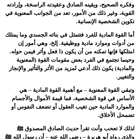
وفكره الصحيح، ويقينه الصادق وعقيدته الراسخة، وإرادته
القوية، وغير ذلك من الأمور، تعد من الجوانب المعنوية في
تكوين الشخصية الإنسانية.
أما القوة المادية للفرد فتتمثل في بنائه الجسدي وما يمتلك
من أدوات وموارد مادية ووظيفية. إلخ، وهي أمور إن
امتلكها فإنها تمكنه من أن يكون ذا فعل وأثر فيمن حوله.
وحينما تجتمع في الفرد بعض مقومات القوة (المعنوية
والمادية) يكون ذلك أدعي لمزيد من الأثر والتأثير والإنجاز
والتغيير.
وتبقي القوة المعنوية – مع أهمية القوة المادية – هي
الأساس في قوة الشخصية، فما قيمة الأموال والأجسام
والموارد المادية حين تغيب العقول أو تضعف النفوس أو
تضمحل الأخلاق.
لذلك لا تعحب وأنت تقرأ حديث الصادق المصدوق ﷺ
والذى رواه أبو هريرة – رضي الله عنه – أن رسول الله ﷺ