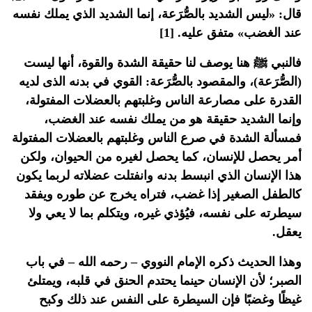
قال: «ليس الشديد بالصُّرَعة، إنما الشديد الذي يملك نفسه
عند الغضب» متفق عليه. [1]
فالنبي ﷺ هنا يوصف لنا حقيقة الشدة والقوة، أنها ليست
(الصُّرَعة)، والمقصود بالصُّرَعة: القوي في بدنه الذى لديه
القدرة على مصارعة الناس وغلبتهم بالعضلات المفتولة،
وإنما الشديد حقيقة هو من يملك نفسه عند الغضب،
فمسألة الشدة في صرع الناس وغلبتهم بالعضلات المفتولة
أمر يحصل للإنسان، كما يحصل لغيره من الحيوان، ولكن
هذا الإنسان الذي انبسط بدنه وانفتلت عضلاته لربما يكون
كالطفل الصغير إذا غضب، فتراه يخرج عن طوره ويفقد
سيطرته على نفسه، فيُؤذي غيره، ويتكلم بما لا يعي ولا
يعقل.
وهذا الحديث ذكره الإمام النووي – رحمه الله – في باب
الصبر؛ لأن الإنسان حينما يحتدم الحنق في قلبه، ويمتلئ
غيظًا وغضبًا فإن السيطرة على النفس عند ذلك وكبح