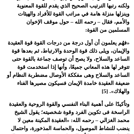
ولكنه رتبها الترتيب الصحيح الذي يقدم للقوة المعنوية
وينزلها منزلة هامة في مراتب القوة للأفراد والهيئات
والأمم، فقال – رحمه الله – حول موقف الإخوان
المسلمين من القوة:
«فهُم يعلمون أن أول درجة من درجات القوة قوة العقيدة
والإيمان، ويلى ذلك قوة الوحدة والارتباط، ثم بعدها قوة
الساعد والسلاح، ولا يصح أن توصف جماعة بالقوة حتى
تتوفر لها هذه المعاني جميعًا، وأنها إذا استخدمت قوة
الساعد والسلاح وهى مفككة الأوصال مضطربة النظام أو
ضعيفة العقيدة خامدة الإيمان فسيكون مصيرها الفناء
والهلاك». [5]
وتأكيدًا على أهمية البناء النفسي والقوة الروحية والعقيدة
الراسخة فى تكوين الفرد وقوة شخصيته؛ يقول الشيخ
محمد الغزالي – رحمه الله: «العقيدة المكينة معين لا
ينضب للنشاط الموصول، والحماسة المذخورة، واحتمال