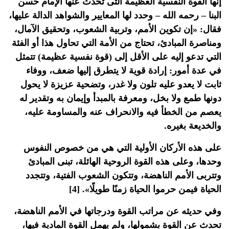
إنها القوة النفسية العظيمة التى تحدث عنها الإمام حسن
البنا – رحمه الله – وحدد لها المعايير والشواهد الدالة عليها،
فقال: «إن تكوين الأمم، وتربية الشعوب، وتحقيق الآمال،
ومناصرة المبادئ، تحتاج من الأمة التي تحاول هذا أو الفئة
التي تدعو إليه على الأقل إلى (قوة نفسية عظيمة) تتمثل
في عدة أمور: إرادة قوية لا يتطرق إليها ضعف، ووفاء
ثابت لا يعدو عليه تلون ولا غدر، وتضحية عزيزة لا يحول
دونها طمع ولا بخل، ومعرفة بالمبدأ وإيمان به وتقدير له
يعصم من الخطأ فيه والانحراف عنه والمساومة عليه،
والخديعة بغيره.
على هذه الأركان الأولية التي هي من خصوص النفوس
وحدها، وعلى هذه القوة الروحية الهائلة، تبنى المبادئ
وتتربى الأمم الناهضة، وتتكون الشعوب الفتية، وتتجدد
الحياة فيمن حرموا الحياة زمنًا طويلًا». [4]
وفي حديثه عن مراتب القوة ودرجاتها في الأمم الناهضة،
تحدث عن القوة بشمولها، ولم يهمل القوة المادية فيها،