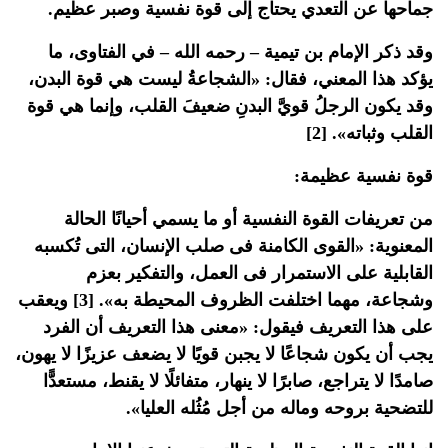
جماحها عن التعدي يحتاج إلى قوة نفسية وصبر عظيم.
وقد ذكر الإمام بن تيمية – رحمه الله – في الفتاوى، ما
يؤكد هذا المعني، فقال: «الشجاعةُ ليست هي قوة البدن،
وقد يكون الرجلُ قويَّ البدنِ ضعيفَ القلب، وإنما هي قوة
القلب وثباته». [2]
قوة نفسية عظيمة:
من تعريفات القوة النفسية أو ما يسمي أحيانًا الحالة
المعنوية: «القوى الكامنة فى صلب الإنسان، التى تُكسبه
القابلية على الاستمرار فى العمل، والتفكير بعزم
وشجاعة، مهما اختلفت الظروف المحيطة به». [3] ويعقب
على هذا التعريف فيقول: «معنى هذا التعريف أن الفرد
يجب أن يكون شجاعًا لا يجبن قويًا لا يضعف عزيزًا لا يهون،
صامدًا لا يتراجع، صابرًا لا ينهار، متفائلًا لا يقنط، مستعدًّا
للتضحية بروحه وماله من أجل مُثُله العليا».