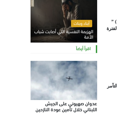
” 
أبناء وبنات
لفترة
الهزيمة النفسية التي أصابت شباب
الأمة
الخميس 6 أغسطس 2026 11:12 ص
اقرأ أيضاً
تتعلق بـ"التآمر
عدوان صهيوني على الجيش
اللبناني خلال تأمين عودة النازحين