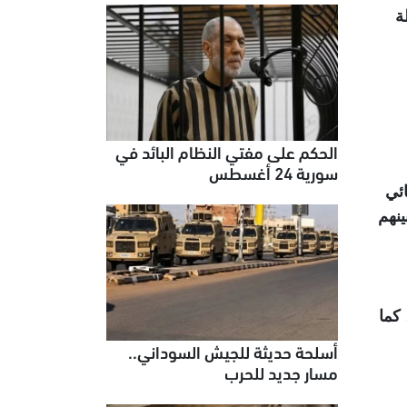
ة
الحكم على مفتي النظام البائد في
سورية 24 أغسطس
ئي
من بينهم
عذيب جنسي، كما
أسلحة حديثة للجيش السوداني..
مسار جديد للحرب