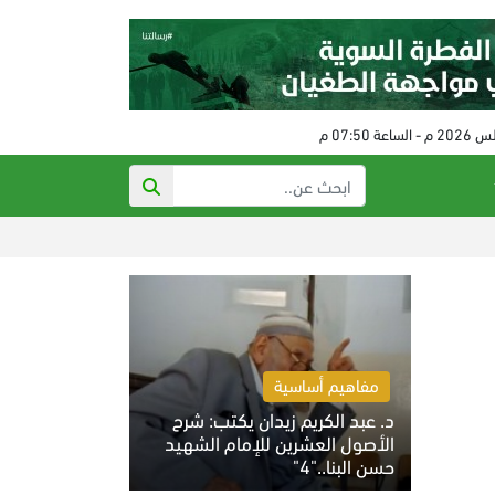
ذي أتلانتك: تهديدات ت
مفاهيم أساسية
د. عبد الكريم زيدان يكتب: شرح
الأصول العشرين للإمام الشهيد
حسن البنا.."4"