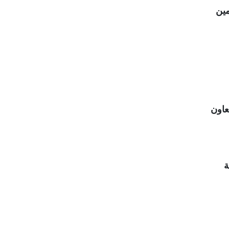
مين
عاون
ة