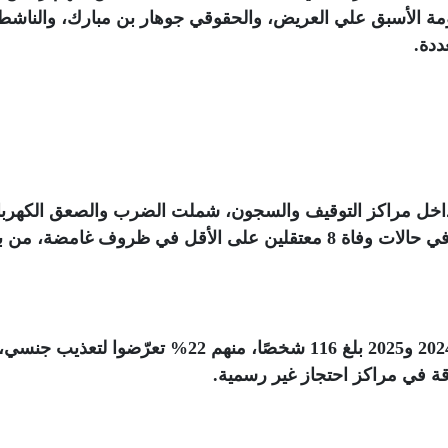
مة الأسبق علي العريض، والحقوقي جوهار بن مبارك، والناشط
ددة
.
يب داخل مراكز التوقيف والسجون، شملت الضرب والصعق الكهربا
والتجريد القسري من الملابس، وبلغت ذروتها في حالات وفاة 8 معتقلين على الأقل في ظروف غامضة، 
وأشار التقرير إلى أن عدد ضحايا التعذيب بين 2024 و2025 بلغ 116 شخصًا، منهم 22% تعرّضوا لت
ة في مراكز احتجاز غير رسمية
.