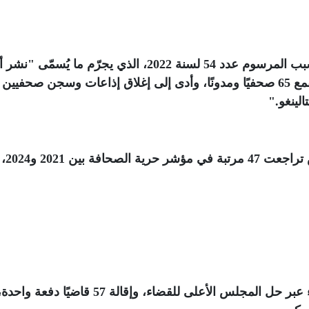
أبرز التقرير الانهيار الكبير في حرية الإعلام، بسبب المرسوم عدد 54 لسنة 2022، الذي يجرّم ما يُسم
كاذبة". وأشار إلى أن هذا المرسوم استخدم لقمع 65 صحفيًا ومدونًا، وأدى إلى إغلاق إذاعات وسجن صحفيين
".
وبحسب نقابة الص
اتهم التقرير السلطات بتقويض استقلال القضاء عبر حل المجلس الأعلى للقضاء، وإقالة 57 قاضيًا دفعة واحد