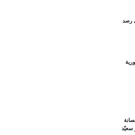
 رصد
ورية
حصانة
سعيّد