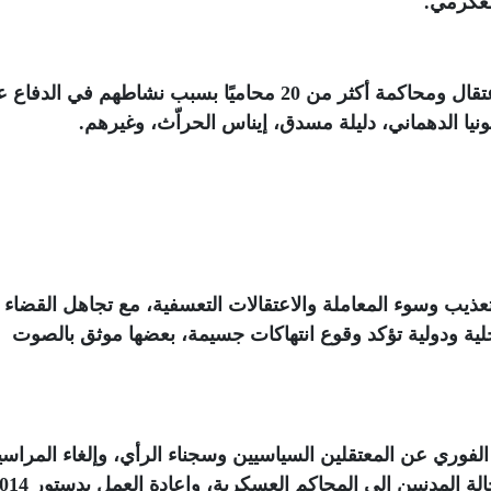
لعكرمي
.
كما ندد بـ "تجريم الدفاع القانوني"، حيث تم اعتقال ومحاكمة أكثر من 20 محاميًا بسبب نشاطهم في الد
نيا الدهماني، دليلة مسدق، إيناس الحراّث، وغيرهم
.
تعذيب وسوء المعاملة والاعتقالات التعسفية، مع تجاهل القضاء
لية ودولية تؤكد وقوع انتهاكات جسيمة، بعضها موثق بالصوت
لفوري عن المعتقلين السياسيين وسجناء الرأي، وإلغاء المراسي
الاستثنائية وعلى رأسها المرسوم 54، ووقف إحالة المدنيين إلى المحاكم العسكر