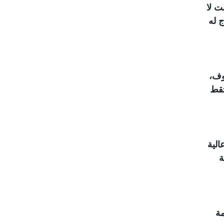
 هدنة قصيرة نما له 4 أسنان، كنت لا
ة و3 أشهر، ولم يخرج له
وف،
تقط
3 حالات حمل تعد عالية
ة
مة