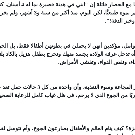
وفي شهادة مؤلمة، روت إحدى الأمهات تجربتها مع الحصار قائلة إن "ابني في
أبخل عليه بأي شيء حتى في زمن الغلاء، فظهر نموه طبيعيًّا، لكن اليوم، منذ أكثر من سن
خبز الدقة
!
"
.
وامل، مؤكدين أنهن لا يحملن في بطونهن أطفالا فقط، بل الخ
رأة تدخل غرفة الولادة بجسد منهك وتخرج بطفل هزيل بالكاد يل
اء، ونقص الدواء، وتفشي الأمراض
.
وأشار الناشطون إلى أن الحوامل يواجهن خطر المجاعة وسوء التغذية، وأن واحدة من كل 
بًا من الجوع الذي لا يرحم، في ظل غياب كامل للرعاية الصحي
زة؟ كيف ينام العالم والأطفال يصارعون الجوع، وأم تتوسل لق