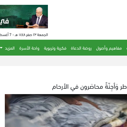
الجمعة ٢٣ صفر ١٤٤٨ هـ - 7 أغسطس 2026 م - الساعة 06:08 م
مفاهيم وأصول
روضة الدعاة
فكرية وتربوية
واحة الأسرة
المزيد
ذي أتلانتك: تهد
 وَأجِنّةٌ محاصَرون في الأرحام