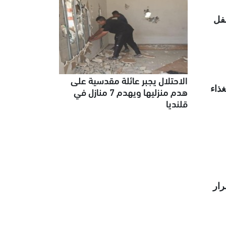
طفل
الاحتلال يجبر عائلة مقدسية على
ذاء
هدم منزليها ويهدم 7 منازل في
قلنديا
رار