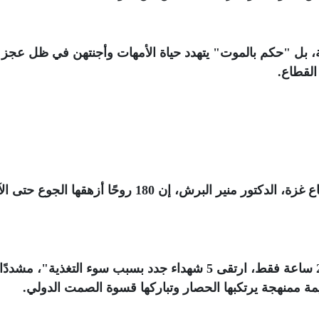
 بل "حكم بالموت" يتهدد حياة الأمهات وأجنتهن في ظل عجز
القطاع
.
بدوره، قال المدير العام لوزارة الصحة في قطاع غزة، الدكتور منير البرش، إن 180 روحًا أزهقها الجوع
وأضاف البرش -عبر منصة إكس-: "في آخر 24 ساعة فقط، ارتقى 5 شهداء جدد بسبب سوء التغذية"،
يمة ممنهجة يرتكبها الحصار وتباركها قسوة الصمت الدولي
.