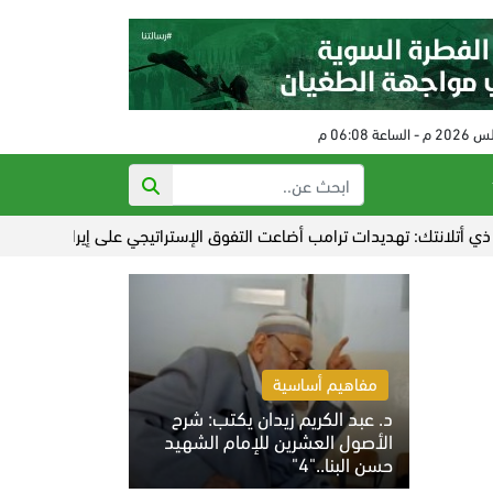
يدات ترامب أضاعت التفوق الإستراتيجي على إيران
عدوان صهيوني على 
مفاهيم أساسية
د. عبد الكريم زيدان يكتب: شرح
الأصول العشرين للإمام الشهيد
حسن البنا.."4"