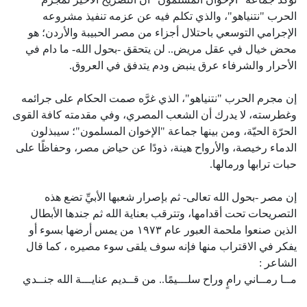
الحرب "نتنياهو"، والذي تكلم فيه عن عزمه تنفيذ مشروعه
الإجرامي التوسعي باحتلال أجزاء من مصر الحبيبة والأردن؛ هو
محض خيال في عقل مريض.. لن يتحقق -بحول الله- ما دام في
الأحرار والشرفاء عرق ينبض ودم يتدفق في العروق.
إن مجرم الحرب "نتنياهو"، الذي غرَّه صمت الحكام على جرائمه
وغطرسته، لا يدرك أن الشعب المصري، وفي مقدمته كافة القوى
الحرّة الحيّة، ومن بينها جماعة "الإخوان المسلمون"؛ سيبذلون
الدماء رخيصة، والأرواح هينة، ذودًا عن حياض مصر، وحفاظًا على
حبات ترابها ورمالها.
إن مصر -بحول الله تعالى- ثم بإصرار شعبها الأبيِّ تضع هذه
التصريحات تحت أقدامها،
وتترقب بعناية الله ثم جندها الأبطال
الذين صنعوا ملحمة العبور عام ١٩٧٣ من يمس أرضها بسوء أو
يفكر في الاقتراب منها فإنه سوف يلقى سوء مصيره ، كما قال
الشاعر :
مــا رمــاني رامٍ وراح سلـــيمًا.. من قــديم عنايـــة الله جنــدي