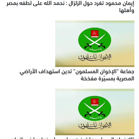
إيمان محمود تغرد حول الزلزال : نحمد الله على لطفه بمصر
وأهلها
جماعة "الإخوان المسلمون" تدين استهداف الأراضي
المصرية بمسيّرة مفخخة
"الإخوان المسلمون" تهنئ حماس على نجاحها في إتمام