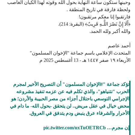
وحينها ستكون ساعة النهاية بحول الله وقوته لهذا الكيان الغاصب
ولحظة فارقة في تاريخ المنطقة .
فارتقبوا إنا معكم مرتقبون!
﴿أَلَا إِنَّ نَصْرَ اللَّـهِ قَرِيبٌ﴾ (البقرة: 214).
والله أكبر ولله الحمد.
أحمد عاصم
المتحدث الإعلامي باسم جماعة "الإخوان المسلمون"
الأربعاء ١٩ صفر ١٤٤٧ هـ - 13 أغسطس 2025 م
تؤكد جماعة "
#الإخوان
المسلمون" أن التصريح الأخير لمجرم
الحرب "نتنياهو"، والذي تكلم فيه عن عزمه تنفيذ مشروعه
الإجرامي التوسعي باحتلال أجزاء من مصر الحبيبة والأردن؛ هو
محض خيال في عقل مريض.. لن يتحقق -بحول الله- ما دام في
الأحرار والشرفاء عرق ينبض ودم يتدفق في العروق.
إن مجرم…
pic.twitter.com/uxTuOETRCb