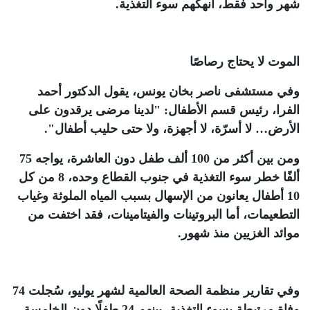
شهر واحد فقط، أنهكهم سوء التغذية
.
الموت لا يحتاج رصاصًا
وفي مستشفى ناصر بخان يونس، يقول الدكتور أحمد
الفرا، رئيس قسم الأطفال: "لدينا مرضى يرقدون على
الأرض… لا أسرّة، لا أجهزة، ولا حتى حليب أطفال"
.
ومن بين أكثر من 100 ألف طفل دون العاشرة، يواجه 75
ألفًا خطر سوء التغذية في جنوب القطاع وحده، 8 من كل
10 أطفال يعانون من الإسهال بسبب المياه الملوثة وغياب
التطعيمات، أما البروتينات والفيتامينات، فقد اختفت من
موائد الغزيين منذ شهور
.
وفي تقارير منظمة الصحة العالمية لشهر يوليو، سُجلت 74
وفاة مرتبطة بسوء التغذية، بينهم 24 طفلًا دون الخامسة،