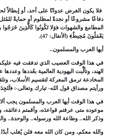
فلا يكون الغرض عدوانًا على أحد، أو إبطالاً لحق
دفاعًا مشروعًا أو نجدةً لمظلوم أو حمايةً للمُثل ال
المطامع والشهوات ﴿وَلا تَكُونُوا كَالَّذِينَ خَرَجُوا مِنْ دِيَا
يَعْمَلُونَ مُحِيطٌ﴾ (الأنفال: 47).
أيها العرب والمسلمون..
في هذا الوقت العصيب الذي تدفقت فيه عليكم
الهند، وتألَّبت اليهودية العالمية بعُددها وعدد
المخادعة ترمق المعركة لتقسيم الأسلاب، وتلقي 
ورأيتم مصداق قول الله- تبارك وتعالى-: ﴿لَتَجِدَنَّ أَشَدَّ الن
في هذا الوقت أيها العرب والمسلمون يجب ألا تيأ
موعوده متى عرفتم قواعدَه، وأقمتم دعائمَه، و
وذكر الله.. وطاعة الله ورسوله.. والوحدة.. وال
والله معكم، ومن كان الله معه فلن يُغلب أبدًا..