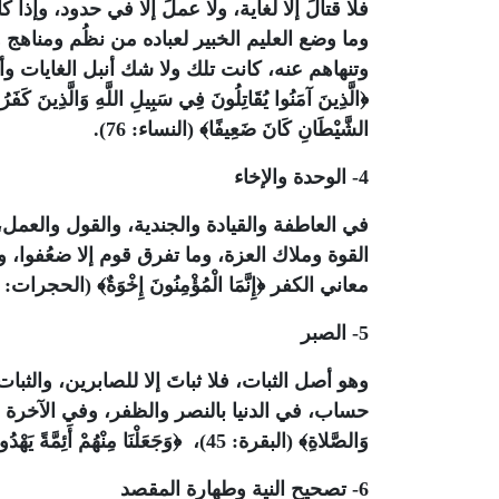
فلا قتالَ إلا لغاية، ولا عملَ إلا في حدود، وإذ
وما وضع العليم الخبير لعباده من نظُم ومناهج
وتنهاهم عنه، كانت تلك ولا شك أنبل الغايات 
﴿الَّذِينَ آمَنُوا يُقَاتِلُونَ فِي سَبِيلِ اللَّهِ وَالَّذِينَ كَفَرُ
الشَّيْطَانِ كَانَ ضَعِيفًا﴾ (النساء: 76).
4- الوحدة والإخاء
في العاطفة والقيادة والجندية، والقول والع
القوة وملاك العزة، وما تفرق قوم إلا ضعُفوا، و
معاني الكفر ﴿إِنَّمَا الْمُؤْمِنُونَ إِخْوَةٌ﴾ (الحجرات: 10).
5- الصبر
وهو أصل الثبات، فلا ثباتَ إلا للصابرين، والثبا
وَالصَّلاةِ﴾ (البقرة: 45)، ﴿وَجَعَلْنَا مِنْهُمْ أَئِمَّةً يَهْدُونَ بِأَمْرِنَا لَمَّا صَبَرُوا وَكَانُوا بِآيَاتِنَا يُوقِنُونَ﴾ (السجدة: 24).
6- تصحيح النية وطهارة المقصد