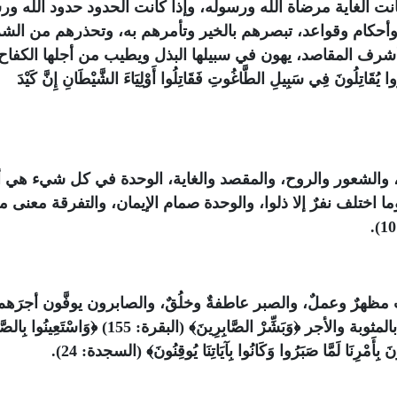
ا كانت الغاية مرضاة الله ورسوله، وإذا كانت الحدود حدود الله ور
 وأحكام وقواعد، تبصرهم بالخير وتأمرهم به، وتحذرهم من الش
وأشرف المقاصد، يهون في سبيلها البذل ويطيب من أجلها الكفاح
وا يُقَاتِلُونَ فِي سَبِيلِ الطَّاغُوتِ فَقَاتِلُوا أَوْلِيَاءَ الشَّيْطَانِ إِنَّ كَيْدَ
مل، والشعور والروح، والمقصد والغاية، الوحدة في كل شيء هي
ما اختلف نفرٌ إلا ذلوا، والوحدة صمام الإيمان، والتفرقة معنى 
ت مظهرٌ وعملٌ، والصبر عاطفةٌ وخلُقٌ، والصابرون يوفَّون أجرَهم
حساب، في الدنيا بالنصر والظفر، وفي الآخرة بالمثوبة والأجر ﴿وَبَشِّرْ الصَّابِرِينَ﴾ (البقرة: 155) ﴿وَاسْتَعِينُ