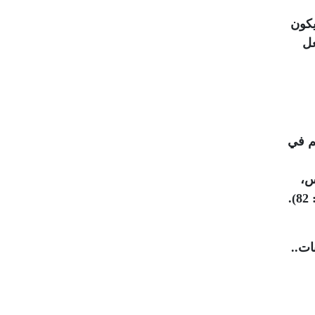
يكون
عل
م في
س،
.
ات..