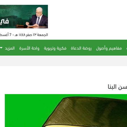
الجمعة ٢٣ صفر ١٤٤٨ هـ - 7 أغسطس 2026 م - الساعة 05:02 م
مفاهيم وأصول
روضة الدعاة
فكرية وتربوية
واحة الأسرة
المزيد
الحكم على مفت
ن البنا