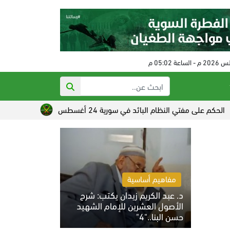
ي النظام البائد في سورية 24 أغسطس
تصاعد القلق الصهيوني م
مفاهيم أساسية
د. عبد الكريم زيدان يكتب: شرح
الأصول العشرين للإمام الشهيد
حسن البنا.."4"