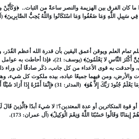
ا كان الفرق بين الهزيمة والنصر ساعةً من الثبات.. ﴿وَكَأَيِّنْ مِ
َهُمْ فِي سَبِيلِ اللَّهِ وَمَا ضَعُفُوا وَمَا اسْتَكَانُوا وَاللَّهُ يُحِبُّ الصَّابِرِينَ﴾ 
م تمام العلم ويوقن أعمق اليقين بأن قدرة الله أعظم القُدَر، 
قوة الله أجل القوى ﴿وَاللَّهُ غَالِبٌ عَلَى أَمْرِهِ وَلَكِنَّ أَكْثَرَ النَّاسِ لا يَعْلَمُونَ﴾ (يوسف: 21)، فإذا أحاطت به عوامل
وأحدقت به قوى الأعداء من كل جانب، ذكَر صادقًا أن وراء ذل
وات والأرض، ومن فيهما جميعًا عباده، بيده ملكوت كل شيء، وه
كل شيء قدير، له مقاليد السموات والأرض ﴿وَمَا يَعْلَمُ جُنُودَ رَبِّكَ إِلاَّ هُوَ﴾ (المدثر: 31) ﴿إِنَّمَا أَمْرُهُ إِذَا أَرَادَ شَ
ة المتكاثرين أو عدة المعتدين؟! لا شيءَ أبدًا ﴿الَّذِينَ قَالَ لَهُ
مْ إِيمَانًا وَقَالُوا حَسْبُنَا اللَّهُ وَنِعْمَ الْوَكِيلُ﴾ (آل عمران: 173).