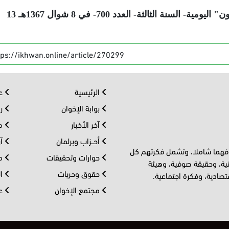
* نُشر هذا المقال في جريدة "الإخوان المسلمون" اليومية- السنة الثالثة- العدد 700- في 8 شوال 1367هـ 13
tps://ikhwan.online/article/270299
الرئيسية
عر
بوابة الإخوان
رو
آخر الأخبار
مف
أحــزاب وبرلمان
آر
 فهما شاملا، وتشمل فكرتهم كل
حوارات وتحقيقات
مل
ية، وحقيقة صوفية، وهيئة
حقوق وحريات
ال
تصادية، وفكرة اجتماعية.
مجتمع الإخوان
عا