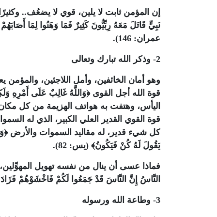
إن المؤمن ثابت لا يلين، قوي لا يضعُف.. وكثيرًا م
نَبِيٍّ قَاتَلَ مَعَهُ رِبِّيُّونَ كَثِيرٌ فَمَا وَهَنُوا لِمَا أَصَاب
عمران: 146).
2- وذكر الله تبارك وتعالى
وهو أمان الخائفين، وأمل اللاجئين، والمؤمن يعل
اليأس، وهتفت به هواتف الهزيمة من كل مكان، 
قوة القوي القدير العلي الكبير، الذي له السم
يَقُولَ لَهُ كُنْ فَيَكُونُ﴾ (يس: 82).
فماذا عسى أن ينال من نفسه تهويل المهوِّلين، أو قو
النَّاسُ إِنَّ النَّاسَ قَدْ جَمَعُوا لَكُمْ فَاخْشَوْهُمْ فَزَادَهُ
3- وطاعة الله ورسوله