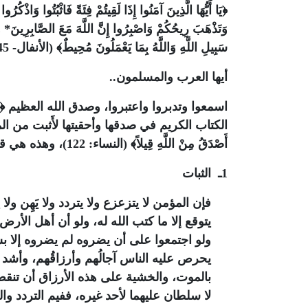
﴿يَا أَيُّهَا الَّذِينَ آمَنُوا إِذَا لَقِيتُمْ فِئَةً فَاثْبُتُوا وَاذْكُر
وَتَذْهَبَ رِيحُكُمْ وَاصْبِرُوا إِنَّ اللَّهَ مَعَ الصَّابِرِينَ* و
سَبِيلِ اللَّهِ وَاللَّهُ بِمَا يَعْمَلُونَ مُحِيطٌ﴾ (الأنفال- 47:45).
أيها العرب والمسلمون..
الكتاب الكريم في صدقها وأحقيتها لأَثبت من المع
أَصْدَقُ مِنْ اللَّهِ قِيلاً﴾ (النساء: 122)، وهذه هي قواعد النصر الست في هذه الآيات الكريمة:
1ـ الثبات
فإن المؤمن لا يتزعزع ولا يتردد ولا يَهِن ولا 
يتوقع إلا ما كتب الله له، ولو أن أهل الأرض 
ولو اجتمعوا على أن يضروه لم يضروه إلا بش
يحرص عليه الناس آجالُهم وأرزاقُهم، وأشد
بالموت، والخشية على هذه الأرزاق أن تنقص ب
لا سلطان عليهما لأحد غيره، ففيم التردد 