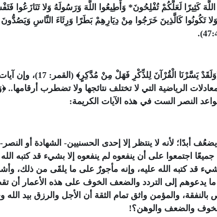
ُوا اللَّهَ كَثِيرًا لَعَلَّكُمْ تُفْلِحُونَ* وَأَطِيعُوا اللَّهَ وَرَسُولَهُ وَلا تَنَازَعُوا فَتَفْ
َلا تَكُونُوا كَالَّذِينَ خَرَجُوا مِنْ دِيَارِهِمْ بَطَرًا وَرِئَاءَ النَّاسِ وَيَصُدُّونَ
اسمعوا وتدبروا واعتبروا، وصدق الله العظيم ﴿وَلَقَدْ يَسَّرْنَا الْقُرْآنَ لِلذِّكْرِ فَهَلْ مِنْ مُدَّكِرٍ﴾ (القمر: 17)، وإن 
ادلات الرياضية التي لا تختلف نتائجها ولا تضطرب أرقامها.. ﴿وَم
يضعُف أبدًا؛ لأنه لا ينتظر إلا إحدى الحسنيين- الشهادة أو النصر- 
جميعًا اجتمعوا على أن ينفعوه لم ينفعوه إلا بشيء قد كتبه الله 
يء قد كتبه الله عليه، وإنه مأجورٌ على ما يلقَى من ذلك، وأشد
 ما يدعوهم إلى التردد والضعف الخوف على هذه الأعمار أن تقص
النفقة، والمؤمن واثق تمام الثقة أن الأجل والرزق بيد الله و
والخوف والضعف والوهن؟!