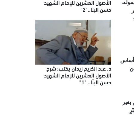
الأصول العشرين للإمام الشهيد
سوله،
حسن البنا.."2"
ر
 أساس
د. عبد الكريم زيدان يكتب: شرح
من
الأصول العشرين للإمام الشهيد
حسن البنّا.. "1"
 بغير
وا بِالصَّبْرِ