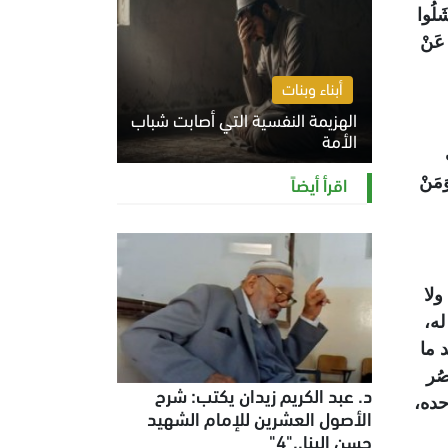
شَلُوا
 عَنْ
أبناء وبنات
الهزيمة النفسية التي أصابت شباب
الأمة
آيات
الخميس 6 أغسطس 2026 11:12 ص
اقرأ أيضاً
َنْ
ولا
له،
 ما
ُر
د. عبد الكريم زيدان يكتب: شرح
حده،
الأصول العشرين للإمام الشهيد
حسن البنا.."4"