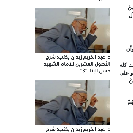
نْ
(آل
وأن
د. عبد الكريم زيدان يكتب: شرح
الأصول العشرين للإمام الشهيد
ك كله
حسن البنا.."3"
و على
يْئًا أَنْ
مْ
د. عبد الكريم زيدان يكتب: شرح