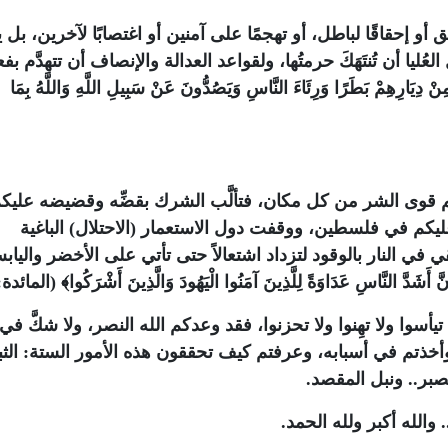
 أو إحقاقًا لباطل، أو تهجمًا على آمنين أو اغتصابًا لآخرين، بل 
عُليا أن تُنتَهَكَ حرمتُها، ولقواعد العدالة والإنصاف أن تتهدَّم بف
رِهِمْ بَطَرًا وَرِئَاءَ النَّاسِ وَيَصُدُّونَ عَنْ سَبِيلِ اللَّهِ وَاللَّهُ بِمَا
 قوى الشر من كل مكان، فتألَّب الشرك بقضِّه وقضيضه عليك
ها عليكم في فلسطين، ووقفت دول الاستعمار (الاحتلال) الباغية
في النار بالوقود لتزداد اشتعالاً حتى تأتي على الأخضر والياب
َّاسِ عَدَاوَةً لِلَّذِينَ آمَنُوا الْيَهُودَ وَالَّذِينَ أَشْرَكُوا﴾ (المائدة: 82)
سوا ولا تهِنوا ولا تحزنوا، فقد وعدكم الله النصر، ولا شكَّ في
أخذتم في أسبابه، وعرفتم كيف تحققون هذه الأمور الستة: الثب
صبر.. ونبل المقصد.
 والله أكبر ولله الحمد.