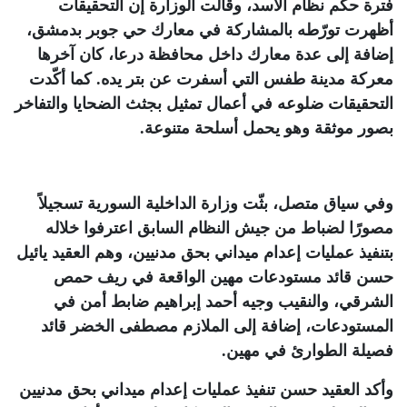
فترة حكم نظام الأسد، وقالت الوزارة إن التحقيقات
أظهرت تورّطه بالمشاركة في معارك حي جوبر بدمشق،
إضافة إلى عدة معارك داخل محافظة درعا، كان آخرها
معركة مدينة طفس التي أسفرت عن بتر يده. كما أكّدت
التحقيقات ضلوعه في أعمال تمثيل بجثث الضحايا والتفاخر
بصور موثقة وهو يحمل أسلحة متنوعة
.
وفي سياق متصل، بثّت وزارة الداخلية السورية تسجيلاً
مصورًا لضباط من جيش النظام السابق اعترفوا خلاله
بتنفيذ عمليات إعدام ميداني بحق مدنيين، وهم العقيد يائيل
حسن قائد مستودعات مهين الواقعة في ريف حمص
الشرقي، والنقيب وجيه أحمد إبراهيم ضابط أمن في
المستودعات، إضافة إلى الملازم مصطفى الخضر قائد
فصيلة الطوارئ في مهين
.
وأكد العقيد حسن تنفيذ عمليات إعدام ميداني بحق مدنيين