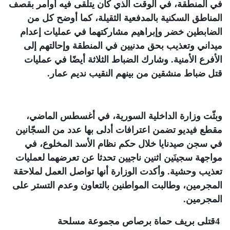
في المنطقة، في الوقت الذي كان يتلقى فيه أوامر بقصف
المناطق السكنية بالمدفعية الثقيلة، كما أوضح كل من
الضابطين خضر وإبراهيم مشاركتهما في عمليات إعدام
ميداني وتعذيب بحق مدنيين في المنطقة وإحالتهم إلى
الأفرع الأمنية. وشارك الضباط الثلاثة أيضًا في عمليات
قتل ضباط منشقين من بينهم النقيب نديم عمار
.
وبثّت وزارة الداخلية السورية، في أغسطس الماضي،
مقطع فيديو تضمن اعترافات أدلى بها عدد من السجّانين
في سجن صيدنايا خلال حكم نظام الأسد المخلوع، في
مواجهة سجينَين اثنين ناجيين تحدثا عن تعرضهما لعمليات
تعذيب وحشية. وأكدت الوزارة أنها تواصل العمل لملاحقة
المجرمين، وطالبت المواطنين بالتعاون وعدم التستر على
المجرمين
.
4
قتلى بريف حماة برصاص مجموعة مسلحة